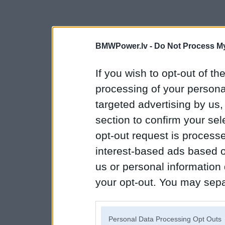
BMWPower.lv -
Do Not Process My
If you wish to opt-out of the
processing of your personal
targeted advertising by us
section to confirm your sel
opt-out request is proces
interest-based ads based o
us or personal information d
your opt-out. You may separ
disclosure of your personal
IAB’s list of downstream pa
Personal Data Processing Opt Outs