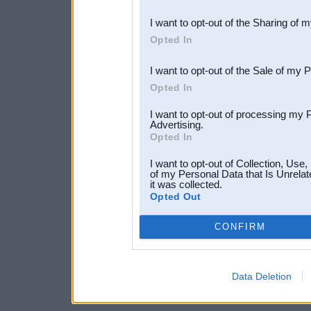
also be disclosed by us to 
I want to opt-out of the Sharing of 
Downstream Participants
th
Opted In
third parties.
I want to opt-out of the Sale of my 
Opted In
I want to opt-out of processing my 
Advertising.
Opted In
I want to opt-out of Collection, Use
of my Personal Data that Is Unrelat
it was collected.
Opted Out
CONFIRM
Data Deletion