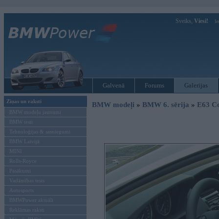
Sveiks,
Viesi!
Ie
Galvenā
Forums
Galerijas
Ziņas un raksti
BMW modeļi
»
BMW 6. sērija
»
E63 C
BMW modeļu jaunumi
BMW testi
Tehnoloģijas & sasniegumi
BMW Latvijā
MINI
Rolls-Royce
Pasākumi
Vadāmības tests
Autosports
BMWPower aktuāli
Reklāmas raksti