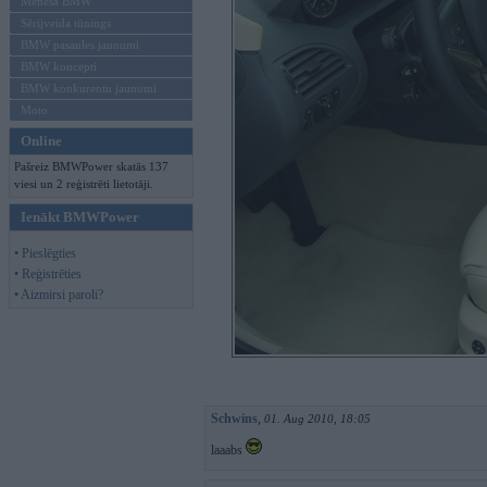
Mēneša BMW
Sērijveida tūnings
BMW pasaules jaunumi
BMW koncepti
BMW konkurentu jaunumi
Moto
Online
Pašreiz BMWPower skatās 137
viesi un 2 reģistrēti lietotāji.
Ienākt BMWPower
• Pieslēgties
• Reģistrēties
• Aizmirsi paroli?
Schwins
,
01. Aug 2010, 18:05
laaabs