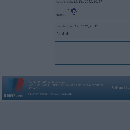
couparmis
,
19. Feb 2012, 16:14
naaais ..
KristsK
,
20. Dec 2012, 17:37
Ai, ai, aii...
Vortāls BMWPower.lv darbojas
kopš 2002. gada 14. maija. Tas nav auto klubs un nav saistīts ar
Galvena
|
Fo
BMW AG.
Par BMWPower
|
Kontakti
|
Reklāma