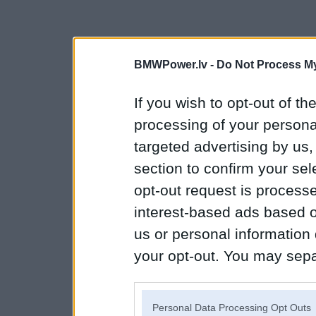
BMWPower.lv -
Do Not Process My
If you wish to opt-out of the
processing of your personal
targeted advertising by us
section to confirm your sel
opt-out request is proces
interest-based ads based o
us or personal information d
your opt-out. You may separ
disclosure of your personal
IAB’s list of downstream pa
Personal Data Processing Opt Outs