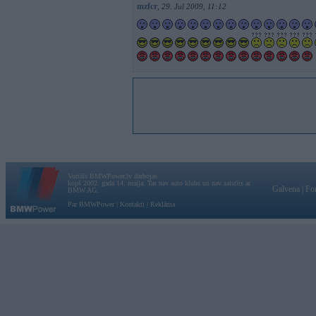
mzfcr
,
29. Jul 2009, 11:12
Vortāls BMWPower.lv darbojas
kopš 2002. gada 14. maija. Tas nav auto klubs un nav saistīts ar
Galvena
|
Fo
BMW AG.
Par BMWPower
|
Kontakti
|
Reklāma