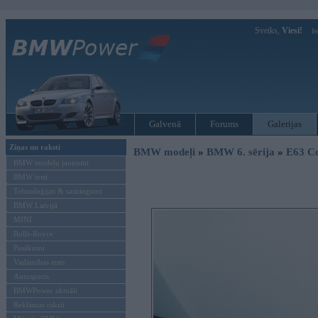
Sveiks,
Viesi!
Ie
Galvenā
Forums
Galerijas
Ziņas un raksti
BMW modeļi
»
BMW 6. sērija
»
E63 C
BMW modeļu jaunumi
BMW testi
Tehnoloģijas & sasniegumi
BMW Latvijā
MINI
Rolls-Royce
Pasākumi
Vadāmības tests
Autosports
BMWPower aktuāli
Reklāmas raksti