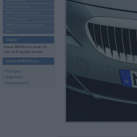
Mēneša BMW
Sērijveida tūnings
BMW pasaules jaunumi
BMW koncepti
BMW konkurentu jaunumi
Moto
Online
Pašreiz BMWPower skatās 145
viesi un 8 reģistrēti lietotāji.
Ienākt BMWPower
• Pieslēgties
• Reģistrēties
• Aizmirsi paroli?