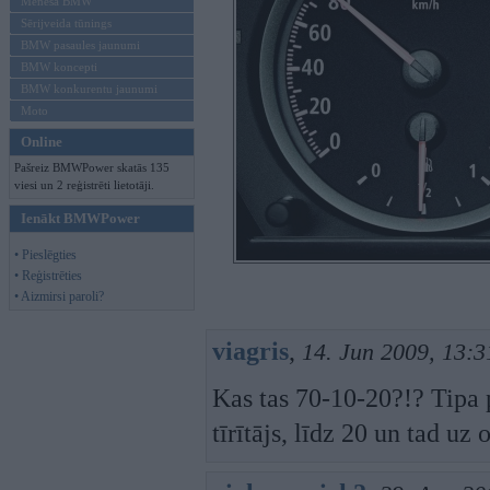
Mēneša BMW
Sērijveida tūnings
BMW pasaules jaunumi
BMW koncepti
BMW konkurentu jaunumi
Moto
Online
Pašreiz BMWPower skatās 135
viesi un 2 reģistrēti lietotāji.
Ienākt BMWPower
• Pieslēgties
• Reģistrēties
• Aizmirsi paroli?
viagris
,
14. Jun 2009, 13:3
Kas tas 70-10-20?!? Tipa
tīrītājs, līdz 20 un tad uz 