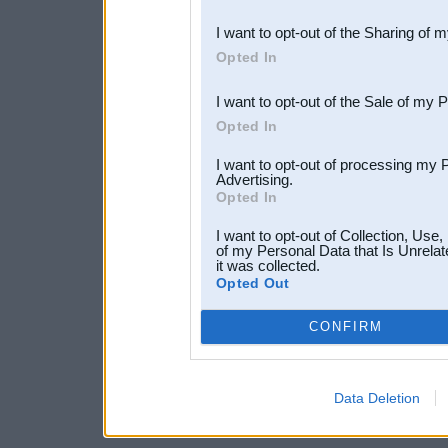
also be disclosed by us to 
I want to opt-out of the Sharing of 
Downstream Participants
th
Opted In
third parties.
I want to opt-out of the Sale of my 
Opted In
I want to opt-out of processing my 
Advertising.
Opted In
I want to opt-out of Collection, Use
of my Personal Data that Is Unrelat
it was collected.
Opted Out
CONFIRM
Data Deletion