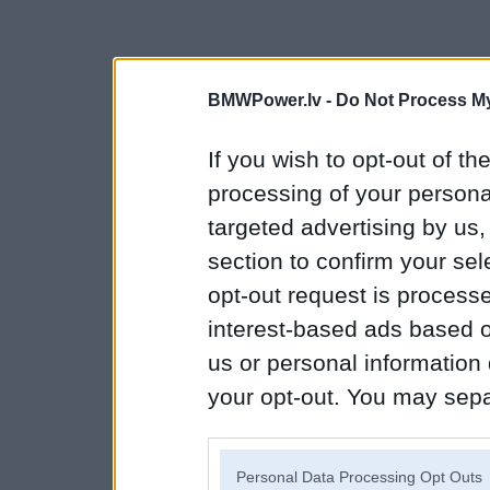
BMWPower.lv -
Do Not Process My
If you wish to opt-out of the
processing of your personal
targeted advertising by us
section to confirm your sel
opt-out request is proces
interest-based ads based o
us or personal information d
your opt-out. You may separ
disclosure of your personal
IAB’s list of downstream pa
Personal Data Processing Opt Outs