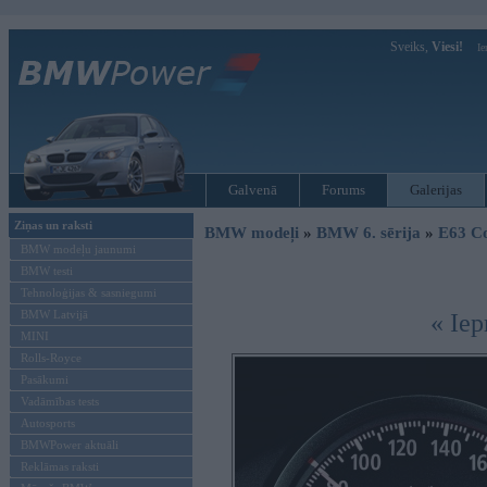
Sveiks,
Viesi!
Ie
Galvenā
Forums
Galerijas
Ziņas un raksti
BMW modeļi
»
BMW 6. sērija
»
E63 C
BMW modeļu jaunumi
BMW testi
Tehnoloģijas & sasniegumi
BMW Latvijā
« Iep
MINI
Rolls-Royce
Pasākumi
Vadāmības tests
Autosports
BMWPower aktuāli
Reklāmas raksti