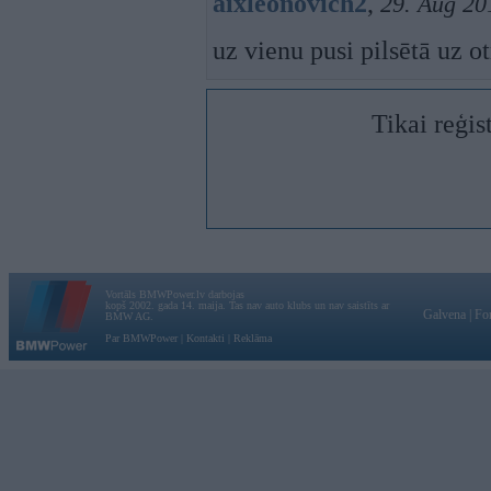
aixleonovich2
,
29. Aug 20
uz vienu pusi pilsētā uz o
Tikai reģis
Vortāls BMWPower.lv darbojas
kopš 2002. gada 14. maija. Tas nav auto klubs un nav saistīts ar
Galvena
|
Fo
BMW AG.
Par BMWPower
|
Kontakti
|
Reklāma