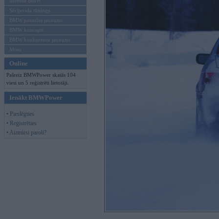
Mēneša BMW
Sērijveida tūnings
BMW pasaules jaunumi
BMW koncepti
BMW konkurentu jaunumi
Moto
Online
Pašreiz BMWPower skatās 104
viesi un 5 reģistrēti lietotāji.
Ienākt BMWPower
• Pieslēgties
• Reģistrēties
• Aizmirsi paroli?