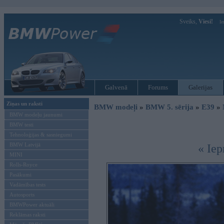
Sveiks,
Viesi!
Ie
Galvenā
Forums
Galerijas
Ziņas un raksti
BMW modeļi
»
BMW 5. sērija
»
E39
»
BMW modeļu jaunumi
BMW testi
Tehnoloģijas & sasniegumi
BMW Latvijā
« Iep
MINI
Rolls-Royce
Pasākumi
Vadāmības tests
Autosports
BMWPower aktuāli
Reklāmas raksti