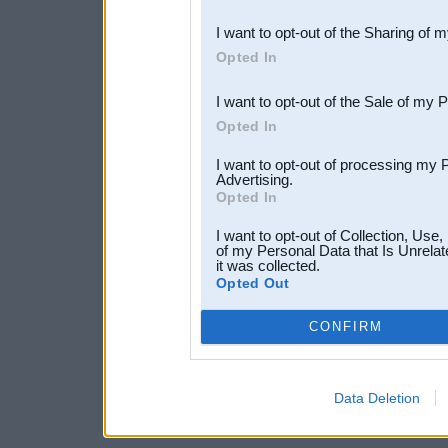
also be disclosed by us to 
I want to opt-out of the Sharing of 
Downstream Participants
th
Opted In
third parties.
I want to opt-out of the Sale of my 
Opted In
I want to opt-out of processing my 
Advertising.
Opted In
I want to opt-out of Collection, Use
of my Personal Data that Is Unrelat
it was collected.
Opted Out
CONFIRM
Data Deletion