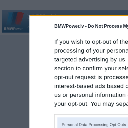
Vortāls BMWPower.lv darbojas
kopš 2002. gada 14. maija. Tas nav auto klubs un nav saistīts ar
Galvena
|
Fo
BMW AG.
BMWPower.lv -
Do Not Process My
Par BMWPower
|
Kontakti
|
Reklāma
If you wish to opt-out of the
processing of your personal
targeted advertising by us
section to confirm your sel
opt-out request is proces
interest-based ads based o
us or personal information d
your opt-out. You may separ
disclosure of your personal
IAB’s list of downstream pa
Personal Data Processing Opt Outs