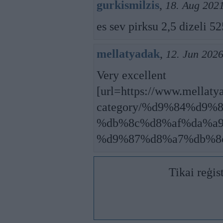
gurkismilzis
,
18. Aug 2021
es sev pirksu 2,5 dizeli 5
mellatyadak
,
12. Jun 2026
Very excellent
[url=https://www.mellaty
category/%d9%84%d9
%db%8c%d8%af%da%a
%d9%87%d8%a7%db%8c
Tikai reģis