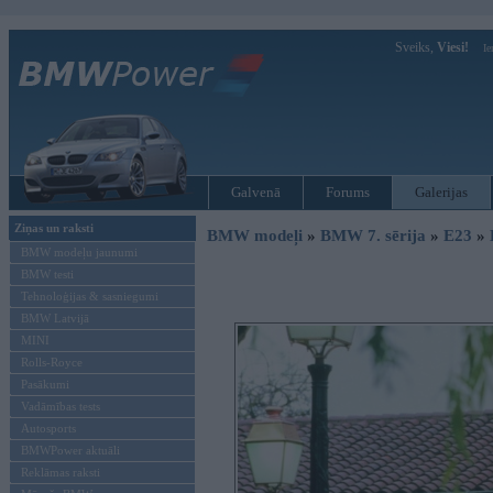
Sveiks,
Viesi!
Ie
Galvenā
Forums
Galerijas
Ziņas un raksti
BMW modeļi
»
BMW 7. sērija
»
E23
»
BMW modeļu jaunumi
BMW testi
Tehnoloģijas & sasniegumi
BMW Latvijā
MINI
Rolls-Royce
Pasākumi
Vadāmības tests
Autosports
BMWPower aktuāli
Reklāmas raksti