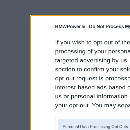
BMWPower.lv -
Do Not Process My
If you wish to opt-out of the
processing of your personal
targeted advertising by us
section to confirm your sel
opt-out request is proces
interest-based ads based o
us or personal information d
your opt-out. You may separ
disclosure of your personal
IAB’s list of downstream pa
Personal Data Processing Opt Outs