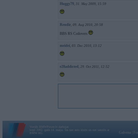
Huggy79
,
31. May 2009, 15:59
Rendir
,
09. Aug 2010, 20:58
BBS RS Coilovers
meidei
,
03. Dec 2010, 13:12
e28addicted
,
29. Oct 2011, 12:52
Vortāls BMWPower.lv darbojas
kopš 2002. gada 14. maija. Tas nav auto klubs un nav saistīts ar
Galvena
|
Fo
BMW AG.