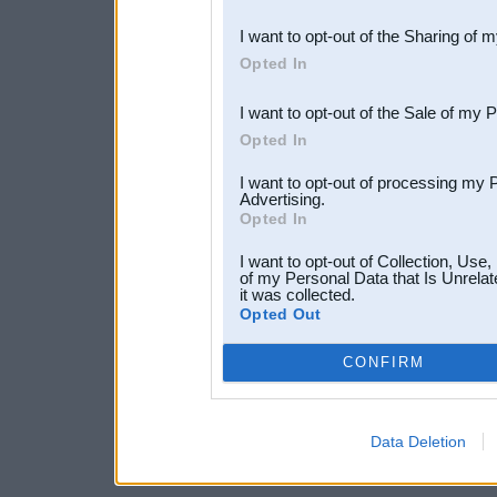
also be disclosed by us to 
I want to opt-out of the Sharing of 
Downstream Participants
th
Opted In
third parties.
I want to opt-out of the Sale of my 
Opted In
I want to opt-out of processing my 
Advertising.
Opted In
I want to opt-out of Collection, Use
of my Personal Data that Is Unrelat
it was collected.
Opted Out
CONFIRM
Data Deletion