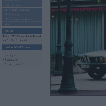
Mēneša BMW
Sērijveida tūnings
BMW pasaules jaunumi
BMW koncepti
BMW konkurentu jaunumi
Moto
Online
Pašreiz BMWPower skatās 92 viesi
un 2 reģistrēti lietotāji.
Ienākt BMWPower
• Pieslēgties
• Reģistrēties
• Aizmirsi paroli?