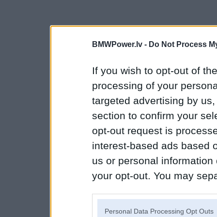
BMWPower.lv -
Do Not Process My
If you wish to opt-out of the
processing of your personal
targeted advertising by us
section to confirm your sel
opt-out request is proces
interest-based ads based o
us or personal information d
your opt-out. You may separ
disclosure of your personal
IAB’s list of downstream pa
Personal Data Processing Opt Outs