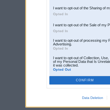
also be disclosed by us to 
I want to opt-out of the Sharing of 
Downstream Participants
th
Opted In
third parties.
I want to opt-out of the Sale of my 
Opted In
I want to opt-out of processing my 
Advertising.
Opted In
I want to opt-out of Collection, Use
of my Personal Data that Is Unrelat
it was collected.
Opted Out
CONFIRM
Data Deletion