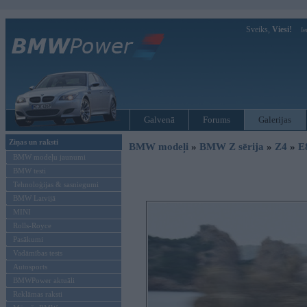
Sveiks,
Viesi!
Ie
Galvenā
Forums
Galerijas
Ziņas un raksti
BMW modeļi
»
BMW Z sērija
»
Z4
»
E
BMW modeļu jaunumi
BMW testi
Tehnoloģijas & sasniegumi
BMW Latvijā
MINI
Rolls-Royce
Pasākumi
Vadāmības tests
Autosports
BMWPower aktuāli
Reklāmas raksti