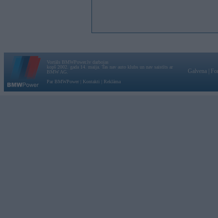
Vortāls BMWPower.lv darbojas
kopš 2002. gada 14. maija. Tas nav auto klubs un nav saistīts ar
Galvena
|
Fo
BMW AG.
Par BMWPower
|
Kontakti
|
Reklāma