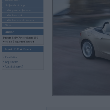
Mēneša BMW
Sērijveida tūnings
BMW pasaules jaunumi
BMW koncepti
BMW konkurentu jaunumi
Moto
Online
Pašreiz BMWPower skatās 100
viesi un 2 reģistrēti lietotāji.
Ienākt BMWPower
• Pieslēgties
• Reģistrēties
• Aizmirsi paroli?