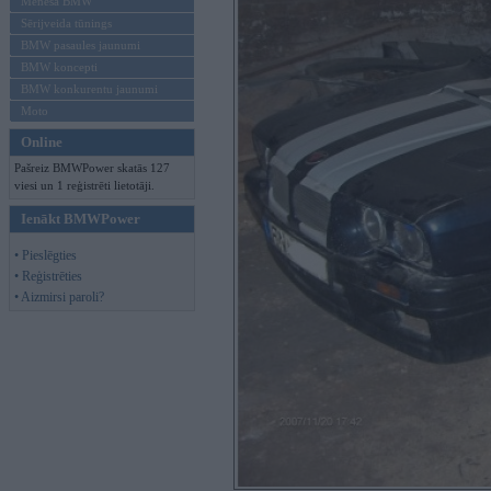
Mēneša BMW
Sērijveida tūnings
BMW pasaules jaunumi
BMW koncepti
BMW konkurentu jaunumi
Moto
Online
Pašreiz BMWPower skatās 127
viesi un 1 reģistrēti lietotāji.
Ienākt BMWPower
• Pieslēgties
• Reģistrēties
• Aizmirsi paroli?