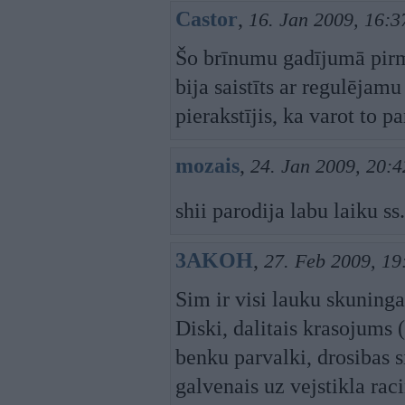
Castor
,
16. Jan 2009, 16:3
Šo brīnumu gadījumā pirms
bija saistīts ar regulējamu
pierakstījis, ka varot to pa
mozais
,
24. Jan 2009, 20:4
shii parodija labu laiku ss.
3AKOH
,
27. Feb 2009, 19
Sim ir visi lauku skuninga
Diski, dalitais krasojums 
benku parvalki, drosibas s
galvenais uz vejstikla ra