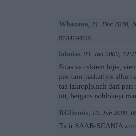
Whazaaa
,
21. Dec 2008, 2
naaaaaaais
labaiss
,
03. Jan 2009, 12:1
Sitas vairakiem bijis, vi
pec tam paskatijos albuma
taa izkropļo,nah dari pari
utt, beigaas noblokeja ma
RGliemis
,
10. Jan 2009, 0
Tā ir SAAB-SCANIA zīmī