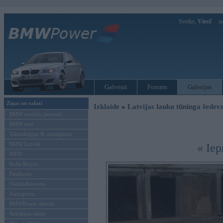
Sveiks,
Viesi!
Ie
Galvenā
Forums
Galerijas
Ziņas un raksti
Izklaide
»
Latvijas lauku tūninga šede
BMW modeļu jaunumi
BMW testi
Tehnoloģijas & sasniegumi
BMW Latvijā
« Iep
MINI
Rolls-Royce
Pasākumi
Vadāmības tests
Autosports
BMWPower aktuāli
Reklāmas raksti