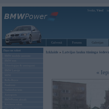
Sveiks,
Viesi!
Ie
Galvenā
Forums
Galerijas
Ziņas un raksti
Izklaide
»
Latvijas lauku tūninga šede
BMW modeļu jaunumi
BMW testi
Tehnoloģijas & sasniegumi
BMW Latvijā
« Iep
MINI
Rolls-Royce
Pasākumi
Vadāmības tests
Autosports
BMWPower aktuāli
Reklāmas raksti