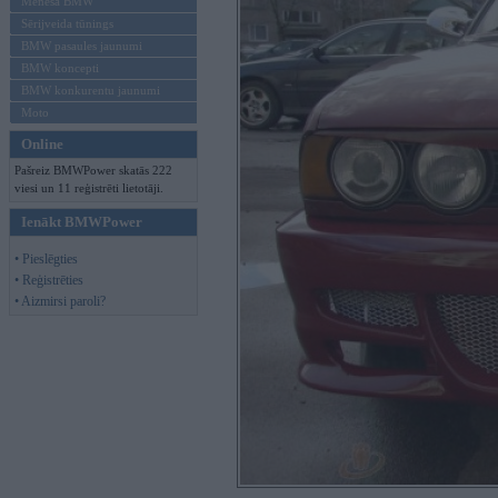
Mēneša BMW
Sērijveida tūnings
BMW pasaules jaunumi
BMW koncepti
BMW konkurentu jaunumi
Moto
Online
Pašreiz BMWPower skatās 222
viesi un 11 reģistrēti lietotāji.
Ienākt BMWPower
• Pieslēgties
• Reģistrēties
• Aizmirsi paroli?