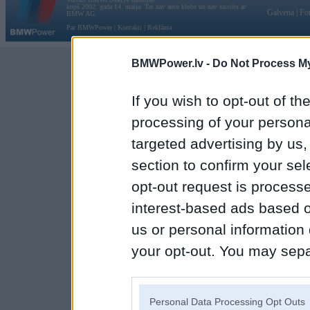
kopš 2002. gada 14. maija. Tas nav auto klubs un nav saistīts ar
Galvena
|
Fo
BMW AG.
Par BMWPower
|
Kontakti
|
Reklāma
BMWPower.lv -
Do Not Process My
If you wish to opt-out of the
processing of your personal
targeted advertising by us
section to confirm your sel
opt-out request is proces
interest-based ads based o
us or personal information d
your opt-out. You may separ
disclosure of your personal
IAB’s list of downstream pa
Personal Data Processing Opt Outs