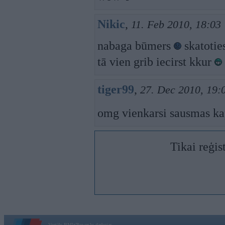
Nikic
,
11. Feb 2010, 18:03
nabaga būmers
skatotie
tā vien grib iecirst kkur
tiger99
,
27. Dec 2010, 19:
omg vienkarsi sausmas kap
Tikai reģis
Vortāls BMWPower.lv darbojas