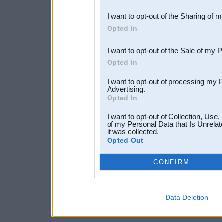
also be disclosed by us to 
I want to opt-out of the Sharing of 
Downstream Participants
th
Opted In
third parties.
I want to opt-out of the Sale of my 
Opted In
I want to opt-out of processing my 
Advertising.
Opted In
I want to opt-out of Collection, Use
of my Personal Data that Is Unrelat
it was collected.
Opted Out
CONFIRM
Data Deletion