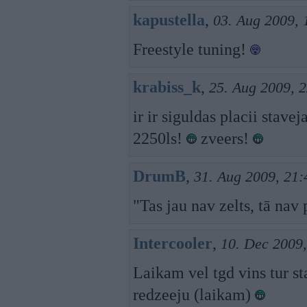
kapustella
,
03. Aug 2009, 
Freestyle tuning!
krabiss_k
,
25. Aug 2009, 
ir ir siguldas placii stave
2250ls!
zveers!
DrumB
,
31. Aug 2009, 21:
"Tas jau nav zelts, tā nav
Intercooler
,
10. Dec 2009,
Laikam vel tgd vins tur s
redzeeju (laikam)