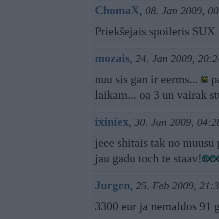
ChomaX
,
08. Jan 2009, 00
Priekšejais spoileris SUX
mozais
,
24. Jan 2009, 20:2
nuu sis gan ir eerms...
pa
laikam... oa 3 un vairak s
ixiniex
,
30. Jan 2009, 04:2
jeee shitais tak no muusu
jau gadu toch te staav!
Jurgen
,
25. Feb 2009, 21:
3300 eur ja nemaldos 91 