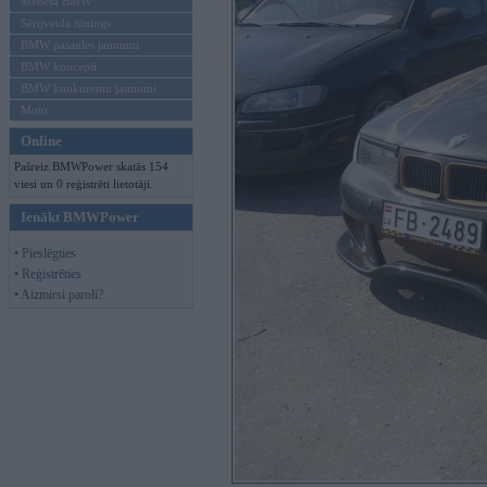
Mēneša BMW
Sērijveida tūnings
BMW pasaules jaunumi
BMW koncepti
BMW konkurentu jaunumi
Moto
Online
Pašreiz BMWPower skatās 154
viesi un 0 reģistrēti lietotāji.
Ienākt BMWPower
• Pieslēgties
• Reģistrēties
• Aizmirsi paroli?