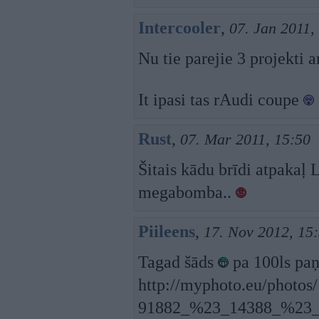
Intercooler
,
07. Jan 2011,
Nu tie parejie 3 projekti 
It ipasi tas rAudi coupe
Rust
,
07. Mar 2011, 15:50
Šitais kādu brīdi atpakaļ L
megabomba..
Piileens
,
17. Nov 2012, 15
Tagad šāds
pa 100ls p
http://myphoto.eu/photo
91882_%23_14388_%23_