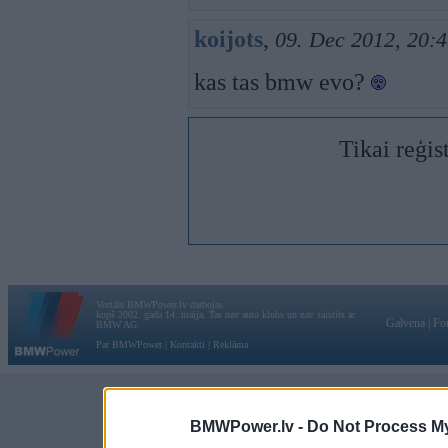
koijots
,
09. Dec 2012, 20:
kas tas bmw evo?
Tikai reģis
Vortāls BMWPower.lv darbojas
kopš 2002. gada 14. maija. Tas nav auto klubs un nav saistīts ar
Galvena
|
Fo
BMW AG.
Par BMWPower
|
Kontakti
|
Reklāma
BMWPower.lv -
Do Not Process My