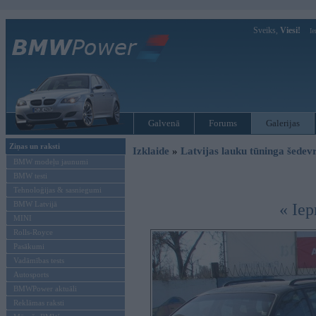
Sveiks,
Viesi!
Ie
Galvenā
Forums
Galerijas
Ziņas un raksti
Izklaide
»
Latvijas lauku tūninga šede
BMW modeļu jaunumi
BMW testi
Tehnoloģijas & sasniegumi
BMW Latvijā
« Iep
MINI
Rolls-Royce
Pasākumi
Vadāmības tests
Autosports
BMWPower aktuāli
Reklāmas raksti