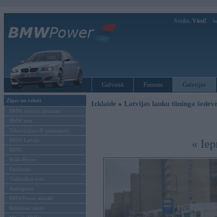
Sveiks,
Viesi!
Ie
Galvenā
Forums
Galerijas
Ziņas un raksti
Izklaide
»
Latvijas lauku tūninga šede
BMW modeļu jaunumi
BMW testi
Tehnoloģijas & sasniegumi
BMW Latvijā
« Iep
MINI
Rolls-Royce
Pasākumi
Vadāmības tests
Autosports
BMWPower aktuāli
Reklāmas raksti