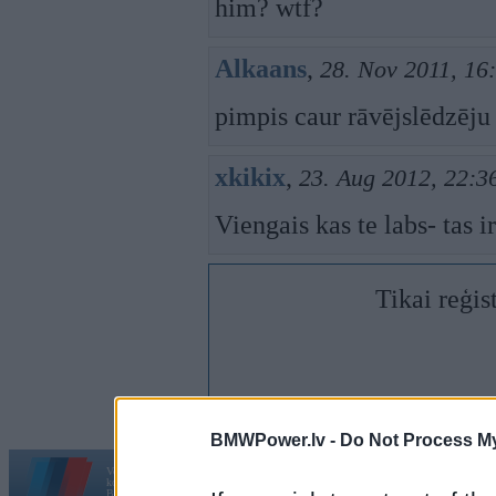
him? wtf?
Alkaans
,
28. Nov 2011, 16
pimpis caur rāvējslēdzēju
xkikix
,
23. Aug 2012, 22:3
Viengais kas te labs- tas i
Tikai reģis
BMWPower.lv -
Do Not Process My
Vortāls BMWPower.lv darbojas
kopš 2002. gada 14. maija. Tas nav auto klubs un nav saistīts ar
Galvena
|
Fo
BMW AG.