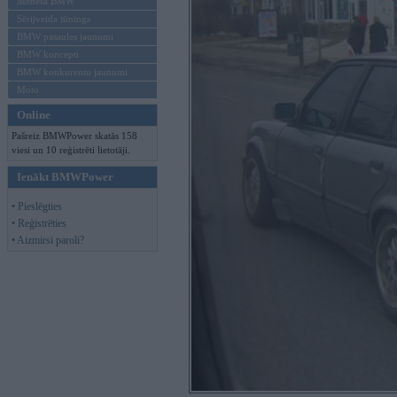
Mēneša BMW
Sērijveida tūnings
BMW pasaules jaunumi
BMW koncepti
BMW konkurentu jaunumi
Moto
Online
Pašreiz BMWPower skatās 158
viesi un 10 reģistrēti lietotāji.
Ienākt BMWPower
• Pieslēgties
• Reģistrēties
• Aizmirsi paroli?