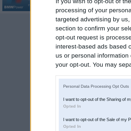
If you wish to opt-out of the
Par BMWPower
|
Kontakti
|
Reklāma
processing of your personal
targeted advertising by us
section to confirm your sel
opt-out request is proces
interest-based ads based o
us or personal information d
your opt-out. You may separ
disclosure of your personal
IAB’s list of downstream pa
Personal Data Processing Opt Outs
also be disclosed by us to 
I want to opt-out of the Sharing of 
Downstream Participants
th
Opted In
third parties.
I want to opt-out of the Sale of my 
Opted In