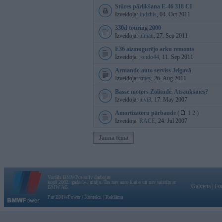
Stūres pārlikšana E-46 318 CI
Izveidoja:
Indzhis
, 04. Oct 2011
330d touring 2000
Izveidoja:
ulman
, 27. Sep 2011
E36 aizmugurējo arku remonts
Izveidoja:
rondo44
, 11. Sep 2011
Armando auto serviss Jelgavā
Izveidoja:
zmey
, 26. Aug 2011
Basse motors Zolitūdē. Atsauksmes?
Izveidoja:
juvi3
, 17. May 2007
Amortizatoru pārbaude
(
1
2
)
Izveidoja:
RACE
, 24. Jul 2007
Jauna tēma
Vortāls BMWPower.lv darbojas
kopš 2002. gada 14. maija. Tas nav auto klubs un nav saistīts ar
Galvena
|
Fo
BMW AG.
Par BMWPower
|
Kontakti
|
Reklāma