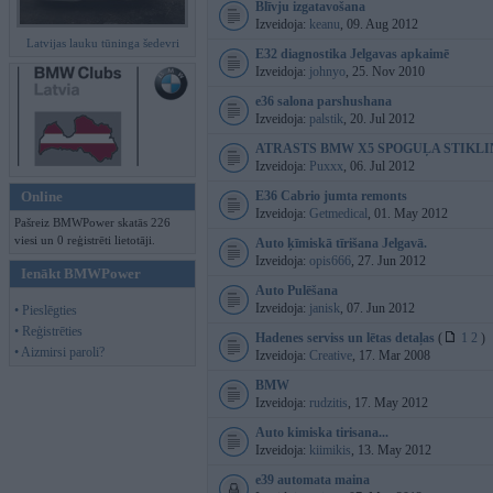
Blīvju izgatavošana
Izveidoja:
keanu
, 09. Aug 2012
Latvijas lauku tūninga šedevri
E32 diagnostika Jelgavas apkaimē
Izveidoja:
johnyo
, 25. Nov 2010
e36 salona parshushana
Izveidoja:
palstik
, 20. Jul 2012
ATRASTS BMW X5 SPOGUĻA STIKLI
Izveidoja:
Puxxx
, 06. Jul 2012
Online
E36 Cabrio jumta remonts
Izveidoja:
Getmedical
, 01. May 2012
Pašreiz BMWPower skatās 226
viesi un 0 reģistrēti lietotāji.
Auto ķīmiskā tīrišana Jelgavā.
Izveidoja:
opis666
, 27. Jun 2012
Ienākt BMWPower
Auto Pulēšana
Izveidoja:
janisk
, 07. Jun 2012
• Pieslēgties
• Reģistrēties
Hadenes serviss un lētas detaļas
(
1
2
)
• Aizmirsi paroli?
Izveidoja:
Creative
, 17. Mar 2008
BMW
Izveidoja:
rudzitis
, 17. May 2012
Auto kimiska tirisana...
Izveidoja:
kiimikis
, 13. May 2012
e39 automata maina