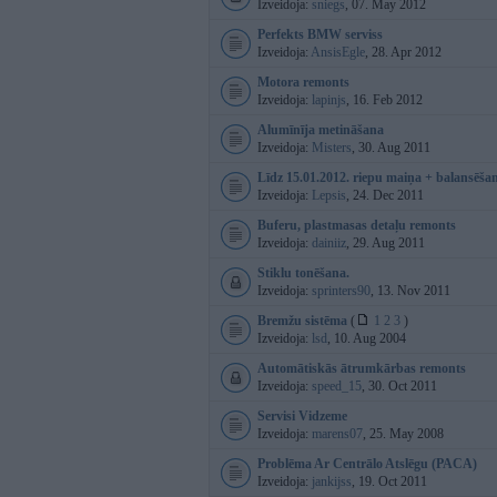
Izveidoja:
sniegs
, 07. May 2012
Perfekts BMW serviss
Izveidoja:
AnsisEgle
, 28. Apr 2012
Motora remonts
Izveidoja:
lapinjs
, 16. Feb 2012
Alumīnīja metināšana
Izveidoja:
Misters
, 30. Aug 2011
Līdz 15.01.2012. riepu maiņa + balansēša
Izveidoja:
Lepsis
, 24. Dec 2011
Buferu, plastmasas detaļu remonts
Izveidoja:
dainiiz
, 29. Aug 2011
Stiklu tonēšana.
Izveidoja:
sprinters90
, 13. Nov 2011
Bremžu sistēma
(
1
2
3
)
Izveidoja:
lsd
, 10. Aug 2004
Automātiskās ātrumkārbas remonts
Izveidoja:
speed_15
, 30. Oct 2011
Servisi Vidzeme
Izveidoja:
marens07
, 25. May 2008
Problēma Ar Centrālo Atslēgu (PACA)
Izveidoja:
jankijss
, 19. Oct 2011