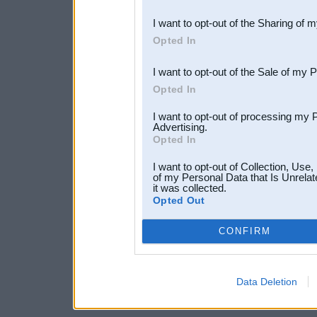
also be disclosed by us to 
I want to opt-out of the Sharing of 
Downstream Participants
th
Opted In
third parties.
I want to opt-out of the Sale of my 
Opted In
I want to opt-out of processing my 
Advertising.
Opted In
I want to opt-out of Collection, Use
of my Personal Data that Is Unrelat
it was collected.
Opted Out
CONFIRM
Data Deletion