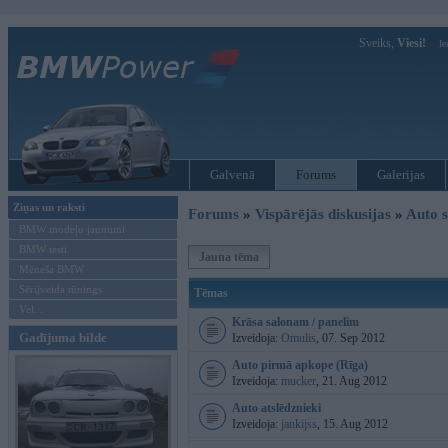
Sveiks,
Viesi!
Ie
Galvenā
Forums
Galerijas
Ziņas un raksti
Forums
»
Vispārējās diskusijas
»
Auto s
BMW modeļu jaunumi
BMW testi
Jauna tēma
Mēneša BMW
Sērijveida tūnings
Tēmas
Vel...
Krāsa salonam / panelim
Gadījuma bilde
Izveidoja:
Omulis
, 07. Sep 2012
Auto pirmā apkope (Rīga)
Izveidoja:
mucker
, 21. Aug 2012
Auto atslēdznieki
Izveidoja:
jankijss
, 15. Aug 2012