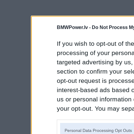
BMWPower.lv -
Do Not Process My
If you wish to opt-out of the
processing of your personal
targeted advertising by us
section to confirm your sel
opt-out request is proces
interest-based ads based o
us or personal information d
your opt-out. You may separ
disclosure of your personal
IAB’s list of downstream pa
Personal Data Processing Opt Outs