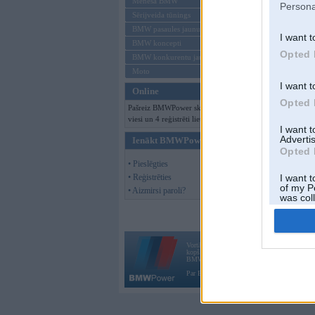
Mēneša BMW
Persona
Sērijveida tūnings
BMW pasaules jaunumi
I want t
BMW koncepti
Opted 
BMW konkurentu jaunumi
Moto
I want t
Online
Opted 
Pašreiz BMWPower skatās 136
viesi un 4 reģistrēti lietotāji.
I want 
Advertis
Ienākt BMWPower
Opted 
• Pieslēgties
• Reģistrēties
I want t
of my P
• Aizmirsi paroli?
was col
Opted 
Vortāls BMWPower.lv darbojas
kopš 2002. gada 14. maija. Tas nav auto klubs
BMW AG.
Par BMWPower
|
Kontakti
|
Reklāma