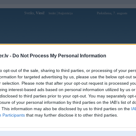
Sveiks,
Viesi!
|
Piektdiena, 7. augusts
Ienākt
Reģistrācija
Forums
Galerijas
Reģistrācija
Lietotāji
Meklētājs
.lv -
Do Not Process My Personal Information
Lietotāja Archa_21 profils
to opt-out of the sale, sharing to third parties, or processing of your per
formation for targeted advertising by us, please use the below opt-out s
Pēdējo reizi manīts: 03. Jul 2026, 12:25
r selection. Please note that after your opt-out request is processed y
eing interest-based ads based on personal information utilized by us or
Lietotājvārds:
Archa_21
disclosed to third parties prior to your opt-out. You may separately opt-
Pilsēta:
Valmiera
losure of your personal information by third parties on the IAB’s list of
Braucu ar:
Bī Em Dabljū
. This information may also be disclosed by us to third parties on the
IA
Nodarbošanās:
Mašīnas
Participants
that may further disclose it to other third parties.
Intereses:
Sports, Mūzika, Čikas, Auto
Ziņojumi forumā:
365