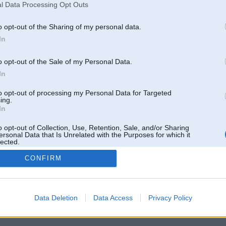
Pēdējie ziņojumi forumā
l Data Processing Opt Outs
[
]
o opt-out of the Sharing of my personal data.
In
o opt-out of the Sale of my Personal Data.
In
to opt-out of processing my Personal Data for Targeted
ing.
In
o opt-out of Collection, Use, Retention, Sale, and/or Sharing
ersonal Data that Is Unrelated with the Purposes for which it
lected.
Out
CONFIRM
 un nav saistīts ar
Galvena
|
Forums
|
Galerijas
|
Reģistrācija
|
Lietotaāji
|
Meklētājs
|
Reklā
Data Deletion
Data Access
Privacy Policy