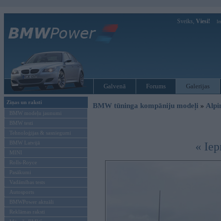
Sveiks,
Viesi!
Ie
Galvenā
Forums
Galerijas
Ziņas un raksti
BMW tūninga kompāniju modeļi
»
Alpi
BMW modeļu jaunumi
BMW testi
Tehnoloģijas & sasniegumi
BMW Latvijā
« Iep
MINI
Rolls-Royce
Pasākumi
Vadāmības tests
Autosports
BMWPower aktuāli
Reklāmas raksti