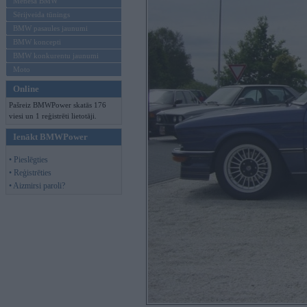
Mēneša BMW
Sērijveida tūnings
BMW pasaules jaunumi
BMW koncepti
BMW konkurentu jaunumi
Moto
Online
Pašreiz BMWPower skatās 176
viesi un 1 reģistrēti lietotāji.
Ienākt BMWPower
• Pieslēgties
• Reģistrēties
• Aizmirsi paroli?