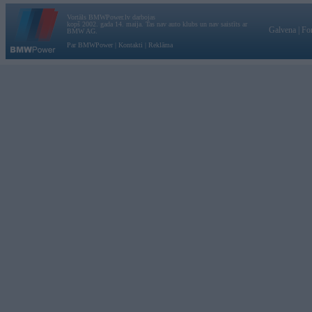
Vortāls BMWPower.lv darbojas
kopš 2002. gada 14. maija. Tas nav auto klubs un nav saistīts ar
Galvena
|
Fo
BMW AG.
Par BMWPower
|
Kontakti
|
Reklāma