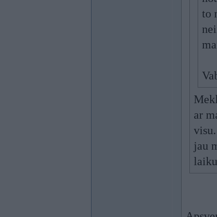
to 
nei
ma
Vab
Mekl
ar m
visu
jau m
laik
Apsver