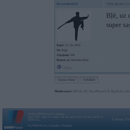
Accessdenied
03. Sep 2021, 11
Bļē, uz 
super sa
Kopš:
13. Oct 2010
No:
Rīga
Ziņojumi:
598
Braucu ar:
Mercedes-Benz
Offline
Jauna tēma
Atbildēt
Moderatori:
968-jk
,
AV
,
AiwaShuraLLP
,
BigArchi
,
Gir
Vortāls BMWPower.lv darbojas
kopš 2002. gada 14. maija. Tas nav auto klubs un nav saistīts ar
Galvena
|
Fo
BMW AG.
Par BMWPower
|
Kontakti
|
Reklāma