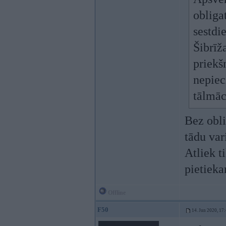
obliga
sestdi
Šibrīž
priekš
nepie
tālmāc
Bez obl
tādu var
Atliek t
pietieka
Offline
F50
14. Jun 2020, 17