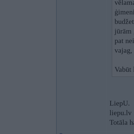
vēlama
ģimeni
budžet
jūrām 
pat ne
vajag,
Vabūt 
LiepU.
liepu.lv
Totāla h