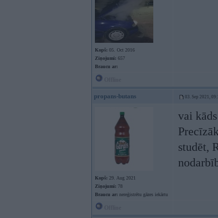
Kopš:
05. Oct 2016
Ziņojumi:
657
Braucu ar:
Offline
propans-butans
03. Sep 2021, 09
vai kāds
Precīzāk
studēt, 
nodarbīb
Kopš:
29. Aug 2021
Ziņojumi:
78
Braucu ar:
nereģistrētu gāzes iekārtu
Offline