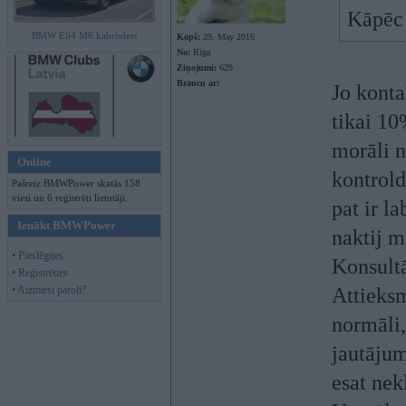
Kāpēc 
BMW E64 M6 kabriolets
Kopš:
29. May 2016
No:
Rīga
Ziņojumi:
629
Braucu ar:
Jo konta
tikai 10
morāli n
Online
kontrold
Pašreiz BMWPower skatās 158
viesi un 6 reģistrēti lietotāji.
pat ir l
Ienākt BMWPower
naktij m
• Pieslēgties
Konsultā
• Reģistrēties
• Aizmirsi paroli?
Attieksm
normāli,
jautājum
esat nek