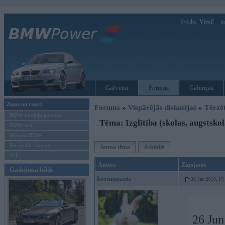
Sveiks,
Viesi!
Ie
Galvenā
Forums
Galerijas
Ziņas un raksti
Forums
»
Vispārējās diskusijas
»
Tērzē
BMW modeļu jaunumi
Tēma: Izglītība (skolas, augstskola
BMW testi
Mēneša BMW
Sērijveida tūnings
Jauna tēma
Atbildēt
Vel...
Autors
Ziņojums
Gadījuma bilde
korumpante
26. Jun 2019, 17
26 Jun