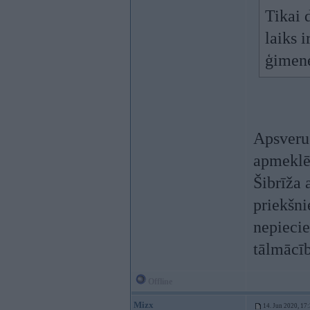
Tikai 
laiks i
ģimen
Apsveru 
apmeklēj
Šibrīža
priekšni
nepieci
tālmācīb
Offline
Mizx
14. Jun 2020, 17