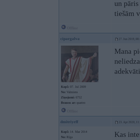
un pāris
tiešām v
Offline
cipargalva
27. Jun 2019, 08
Mana pie
neliedza
adekvāti
Kopš:
07. Jul 2009
No:
Valmiera
Ziņojumi:
6752
Braucu ar:
quattro
Offline
dmitriyeff
23. Apr 2020, 11
Kopš:
14. Mar 2014
Kas inte
No:
Rīga