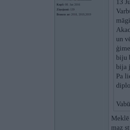
13 J
Kopš:
08. Jan 2016
Varb
Ziņojumi:
139
Braucu ar:
2018, 2019,2019
māgi
Akad
un vē
ģimen
biju
bija 
Pa li
dipl
Vabū
Meklē 
maz st