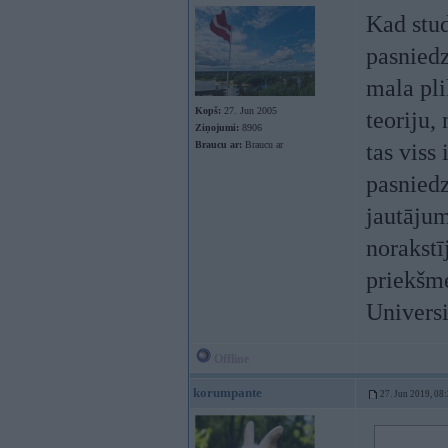
Kad stud
pasnied
mala pli
Kopš:
27. Jun 2005
teoriju,
Ziņojumi:
8906
Braucu ar:
Braucu ar
tas viss
pasniedz
jautājum
norakstī
priekšme
Universi
Offline
korumpante
27. Jun 2019, 08