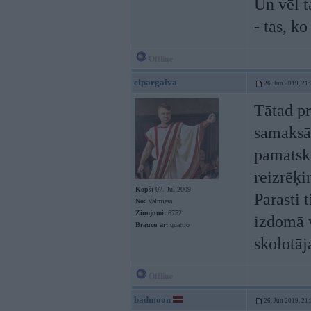
Un vēl 
- tas, k
Offline
cipargalva
26. Jun 2019, 21
Tātad pr
samaksāt
pamatsko
reizrēķi
Kopš:
07. Jul 2009
Parasti t
No:
Valmiera
Ziņojumi:
6752
izdomā v
Braucu ar:
quattro
skolotāj
Offline
badmoon
26. Jun 2019, 21