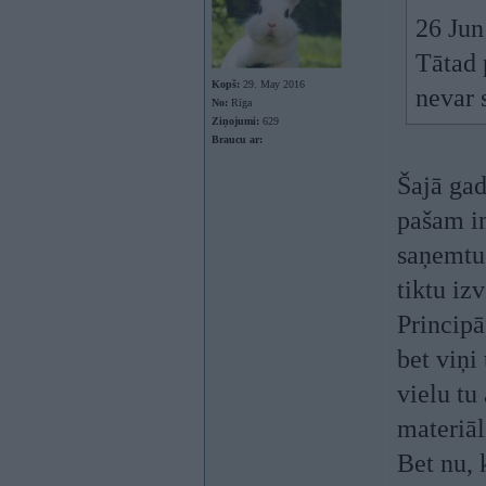
26 Jun
Tātad 
Kopš:
29. May 2016
nevar 
No:
Rīga
Ziņojumi:
629
Braucu ar:
Šajā gad
pašam in
saņemtu 
tiktu iz
Principā
bet viņi
vielu tu
materiā
Bet nu, 