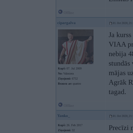
Offline
cipargalva
01. Oct 2020, 21
Ja kurss
VIAA pro
nebija 4
stundās 
Kopš:
07. Jul 2009
mājas u
No:
Valmiera
Ziņojumi:
6752
Agrāk RT
Braucu ar:
quattro
tagad.
Offline
Yanko_
01. Oct 2020, 21
Kopš:
26. Feb 2017
Precīzi 
Ziņojumi:
32