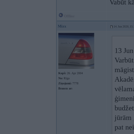
Vabūt kā
Offline
Mizx
14. Jun 2020, 15
13 Jun
Varbūt
māgist
Kopš:
26. Apr 2004
Akadēm
No:
Rīga
Ziņojumi:
7778
vēlama
Braucu ar:
ģimeni
budžet
jūrām 
pat ne