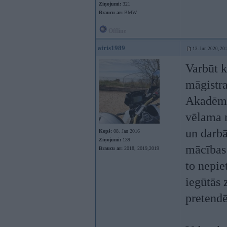
Ziņojumi:
321
Braucu ar:
BMW
Offline
airis1989
13. Jun 2020, 20
Varbūt k
māgistra
Akadēmis
vēlama n
un darbā
Kopš:
08. Jan 2016
Ziņojumi:
139
mācības 
Braucu ar:
2018, 2019,2019
to nepie
iegūtās 
pretend