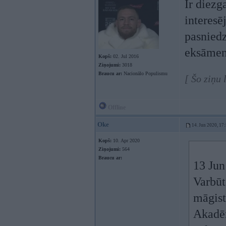
Ir diezg
interesē
pasniedz
eksāmen
Kopš:
02. Jul 2016
Ziņojumi:
3018
Braucu ar:
Nacionālo Populismu
[ Šo ziņu
Offline
Oke
14. Jun 2020, 17
Kopš:
10. Apr 2020
Ziņojumi:
564
Braucu ar:
13 Jun
Varbūt
māgist
Akadēm