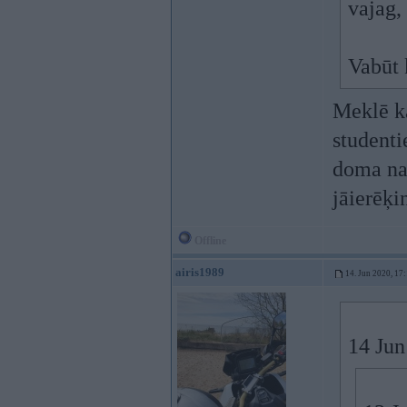
vajag,
Vabūt 
Meklē ka
studenti
doma nav
jāierēķi
Offline
airis1989
14. Jun 2020, 17
14 Jun