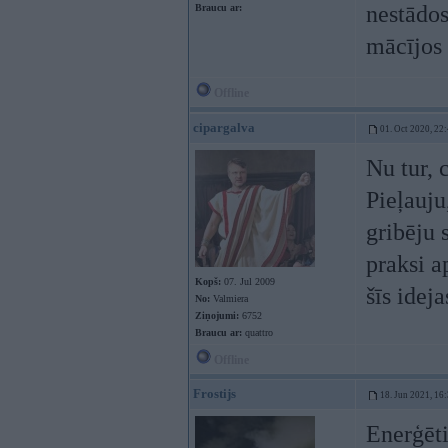
nestādos
Braucu ar:
mācījos 
Offline
cipargalva
01. Oct 2020, 22
Nu tur, 
Pieļauju
gribēju 
praksi a
Kopš:
07. Jul 2009
šīs idej
No:
Valmiera
Ziņojumi:
6752
Braucu ar:
quattro
Offline
Frostijs
18. Jun 2021, 16
Enerģēt