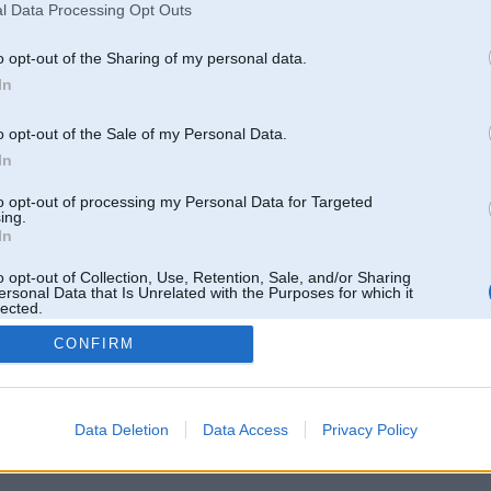
l Data Processing Opt Outs
o opt-out of the Sharing of my personal data.
In
o opt-out of the Sale of my Personal Data.
In
to opt-out of processing my Personal Data for Targeted
ing.
In
o opt-out of Collection, Use, Retention, Sale, and/or Sharing
ersonal Data that Is Unrelated with the Purposes for which it
lected.
Out
CONFIRM
 un nav saistīts ar
Galvena
|
Forums
|
Galerijas
|
Reģistrācija
|
Lietotaāji
|
Meklētājs
|
Reklā
Data Deletion
Data Access
Privacy Policy