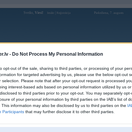
Sveiks,
Viesi!
|
Piektdiena, 7. augusts
Ienākt
Reģistrācija
Forums
Galerijas
Reģistrācija
Lietotāji
Meklētājs
.lv -
Do Not Process My Personal Information
Lietotāja Ismails profils
to opt-out of the sale, sharing to third parties, or processing of your per
formation for targeted advertising by us, please use the below opt-out s
Pēdējo reizi manīts: 25. May 2023, 09:58
r selection. Please note that after your opt-out request is processed y
eing interest-based ads based on personal information utilized by us or
Lietotājvārds:
Ismails
disclosed to third parties prior to your opt-out. You may separately opt-
Braucu ar:
E46 Touring
losure of your personal information by third parties on the IAB’s list of
Ziņojumi forumā:
1289
. This information may also be disclosed by us to third parties on the
IA
Participants
that may further disclose it to other third parties.
Pēdējie ziņojumi forumā
[
]