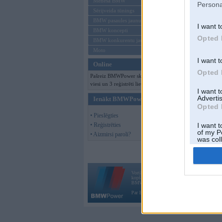
Mēneša BMW
Persona
Sērijveida tūnings
BMW pasaules jaunumi
I want t
BMW koncepti
Opted 
BMW konkurentu jaunumi
Moto
I want t
Online
Opted 
Pašreiz BMWPower skatās 160
viesi un 3 reģistrēti lietotāji.
I want 
Advertis
Ienākt BMWPower
Opted 
• Pieslēgties
• Reģistrēties
I want t
of my P
• Aizmirsi paroli?
was col
Opted 
Vortāls BMWPower.lv darbojas
kopš 2002. gada 14. maija. Tas nav auto klubs
BMW AG.
Par BMWPower
|
Kontakti
|
Reklāma