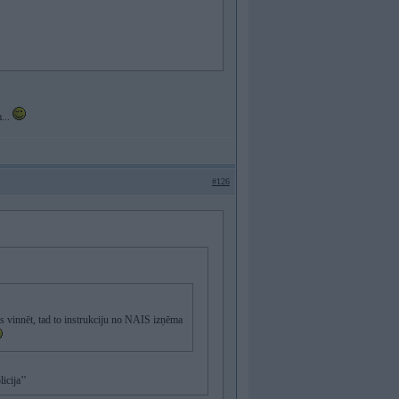
m...
#126
sas vinnēt, tad to instrukciju no NAIS izņēma
icija’’