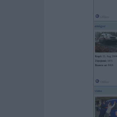
Offline
amigoz
Kopš:
25. Aug 2004
Ziņojumi:
1875
Braucu ar:
RRS
Offline
vimo