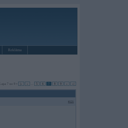
Reklāma
Lapa 7 no 9 •
|«
«
...
5
6
7
8
9
»
»|
#121