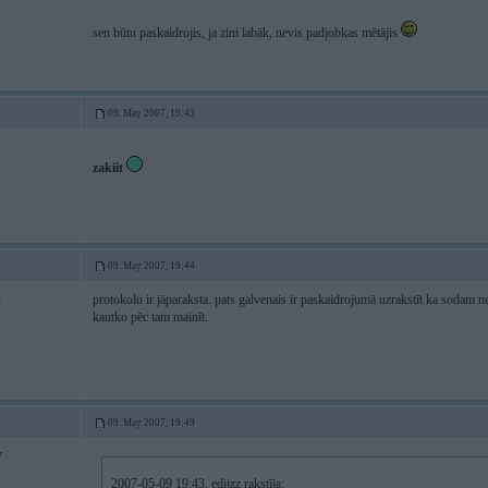
sen būtu paskaidrojis, ja zini labāk, nevis padjobkas mētājis
09. May 2007, 19:43
zakiit
09. May 2007, 19:44
protokolu ir jāparaksta. pats galvenais ir paskaidrojumā uzrakstīt ka sodam nep
2
kautko pēc tam mainīt.
09. May 2007, 19:49
7
2007-05-09 19:43, edijzz rakstīja: