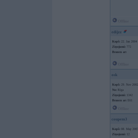
Offline
edijzz
Kopš:
22. Jan 2004
Ziņojumi:
772
Braucu ar:
Offline
osk
Kopš:
29. Nov 200
No:
Rīga
Ziņojumi:
1342
Braucu ar:
E61
Offline
coupem3
Kopš:
08. May 200
Ziņojumi:
12