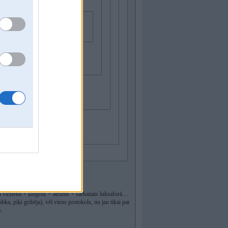
 neiesaki
ā virzienā + ķieģelis + ātrums + sarkanais luksaforā....
a, piķi gribēja), vēl viens protokols, nu jau tikai par
s.