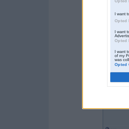
Opted 
I want t
Opted 
I want 
Advertis
Opted 
I want t
of my P
was col
Opted 