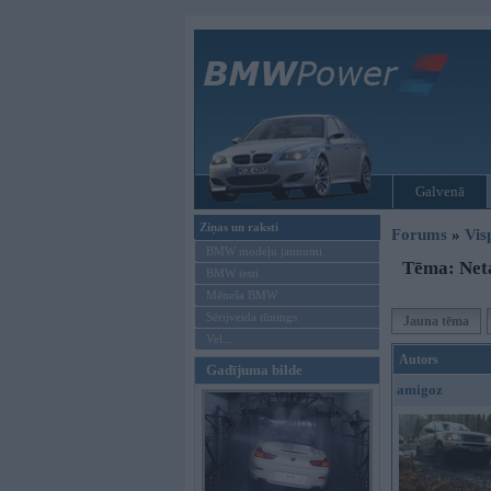
Galvenā
Ziņas un raksti
Forums
»
Vis
BMW modeļu jaunumi
Tēma: Neta
BMW testi
Mēneša BMW
Sērijveida tūnings
Jauna tēma
Vel...
Autors
Gadījuma bilde
amigoz