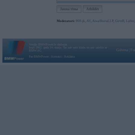
Jauna tēma
Atbildēt
Moderatori:
968-jk
,
AV
,
AiwaShuraLLP
,
GirtzB
,
Lafter
Vortāls BMWPower.lv darbojas
kopš 2002. gada 14. maija. Tas nav auto klubs un nav saistīts ar
Galvena
|
Fo
BMW AG.
Par BMWPower
|
Kontakti
|
Reklāma