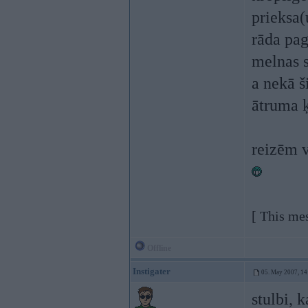
prieksa(
rāda pag
melnas s
a nekā š
ātruma 
reizēm v
[ This me
Offline
Instigater
05. May 2007, 14
stulbi, k