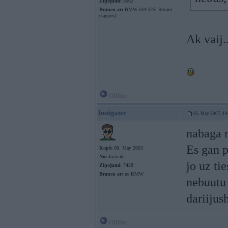
Ziņojumi:
5662
Braucu ar:
BMW e34 525i Recaro
(sapņos)
Ak vaij..
Offline
Instigater
05. May 2007, 14
nabaga m
Es gan p
Kopš:
08. May 2003
No:
Jūrmala
jo uz ti
Ziņojumi:
7428
Braucu ar:
ne BMW
nebuutu 
dariijus
Offline