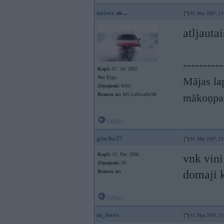
noisex
05. May 2007, 13
atljauta
----------
Kopš:
07. Jul 2002
No:
Rīga
Mājas lap
Ziņojumi:
6065
Braucu ar:
M5 Luftwaffe/88
mākoņpa
Offline
gincha25
05. May 2007, 13
Kopš:
13. Dec 2006
vnk vini
Ziņojumi:
59
domaji k
Braucu ar:
Offline
m_boro
05. May 2007, 13