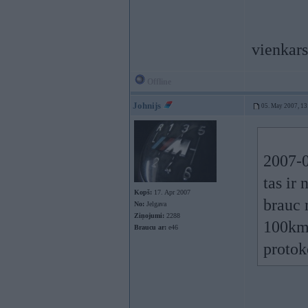
vienkars
Offline
Johnijs
05. May 2007, 13
2007-0
tas ir
Kopš:
17. Apr 2007
brauc 
No:
Jelgava
Ziņojumi:
2288
100km/
Braucu ar:
e46
protok