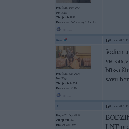
Kopš:
29. Nov 2004
No:
Rīga
Ziņojumi:
1820
Braucu ar:
E46 touring 2.0 kvēps
Offline
Any
05. May 2007, 13
šodien a
velkās,v
būs-a ši
Kopš:
20. Oct 2006
savu be
No:
Rīga
Ziņojumi:
14774
Braucu ar:
Xc70
Offline
ix
05. May 2007, 13
Kopš:
23. Apr 2003
BODZI
Ziņojumi:
266
LNT pr
Braucu ar:
Dīzeli