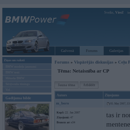
Sveiks,
Viesi!
Ie
Galvenā
Forums
Galerijas
Ziņas un raksti
Forums
»
Vispārējās diskusijas
»
Ceļu P
BMW modeļu jaunumi
Tēma: Netaisnība ar CP
BMW testi
Mēneša BMW
Sērijveida tūnings
Jauna tēma
Atbildēt
Vel...
Autors
Ziņojums
Gadījuma bilde
m_boro
05. May 2007, 13
Kopš:
22. Jan 2007
tas ir n
Ziņojumi:
47
mentene 
Braucu ar:
e34