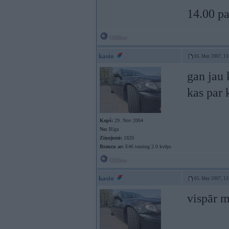
14.00 pa
Offline
kasio
05. May 2007, 13
gan jau 
kas par 
Kopš:
29. Nov 2004
No:
Rīga
Ziņojumi:
1820
Braucu ar:
E46 touring 2.0 kvēps
Offline
kasio
05. May 2007, 13
vispār 