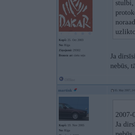
stulbi,
protok
noraad
uzlikt
Kopš:
25. Oct 2003
No:
Rīga
Ziņojumi:
29302
Ja dirsī
Braucu ar:
cietu seju
nebūs, t
Offline
martink
05. May 2007, 14
2007-0
Ja dir
Kopš:
19. Nov 2005
No:
Rīga
nebūs, 