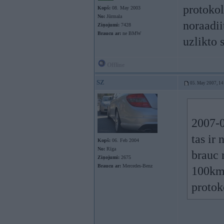
protokol
Kopš:
08. May 2003
No:
Jūrmala
noraadii
Ziņojumi:
7428
Braucu ar:
ne BMW
uzlikto 
Offline
SZ
05. May 2007, 14
2007-0
tas ir
Kopš:
06. Feb 2004
No:
Rīga
brauc 
Ziņojumi:
2675
Braucu ar:
Mercedes-Benz
100km/
protok