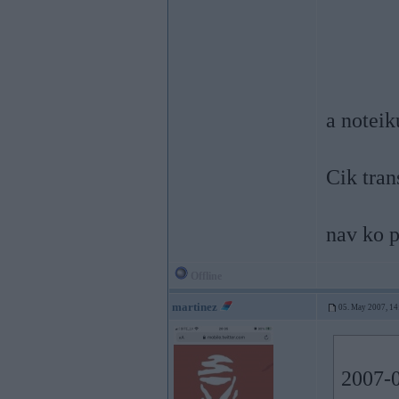
a noteik
Cik tran
nav ko p
Offline
martinez
05. May 2007, 14
2007-0