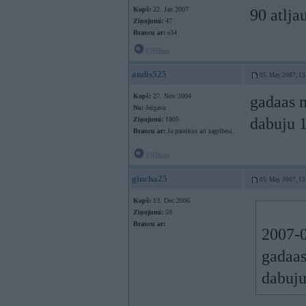
Kopš:
22. Jan 2007
90 atlja
Ziņojumi:
47
Braucu ar:
e34
Offline
andis525
05. May 2007, 13
Kopš:
27. Nov 2004
gadaas 
No:
Jelgava
dabuju 
Ziņojumi:
1805
Braucu ar:
Ja pateiksu ari sagribesi.
Offline
gincha25
05. May 2007, 13
Kopš:
13. Dec 2006
Ziņojumi:
59
Braucu ar:
2007-0
gadaas
dabuj