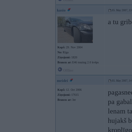
Offline
kasio
05. May 2007, 13
a tu gri
Kopš:
29. Nov 2004
No:
Rīga
Ziņojumi:
1820
Braucu ar:
E46 touring 2.0 kvēps
Offline
meidei
05. May 2007, 14
Kopš:
12. Oct 2006
pagasned
Ziņojumi:
17615
pa gabal
Braucu ar:
3er
lenam ta
hujakš b
kroplīgo