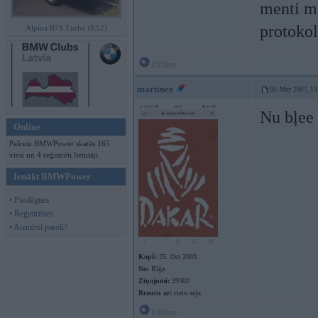
menti ma
protokol
Alpina B7S Turbo (E12)
Offline
martinez
05. May 2007, 13
Nu bļee
Online
Pašreiz BMWPower skatās 165
viesi un 4 reģistrēti lietotāji.
Ienākt BMWPower
• Pieslēgties
• Reģistrēties
• Aizmirsi paroli?
Kopš:
25. Oct 2003
No:
Rīga
Ziņojumi:
29302
Braucu ar:
cietu seju
Offline