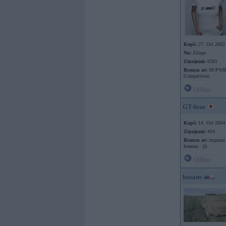
Kopš:
27. Oct 2002
No:
Zilupe
Ziņojumi:
6381
Braucu ar:
M•PWR
Competition
Offline
GT-four
Kopš:
14. Oct 2004
Ziņojumi:
454
Braucu ar:
impreza 
kraasaa : )))
Offline
hasans