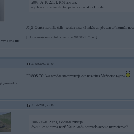
2007-02-10 22:31, KM rakstīja:
a ja brauc uz autovillu,tad jauta pec meistara Gundara
Jā jā! Gunča normāls čalis! sataisa visu kā nakās un pēc tam arī normāli not
[ This message was edited by: rolis on 2007-02-10 23:40 ]
 777 BMW HP4
10. Feb 2007, 23:00
ERVO&CO, kas atrodas motormuzeja ekā neskaitās Mežciemā rajonā
gt jaanu nakts
10. Feb 2007, 23:06
2007-02-10 20:51, akrobaac rakstīja:
Sveiki! es te pirmo reizi! Vai ir kaads normaals serviss mezhciemaa?