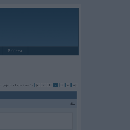
Reklāma
 ziņojumi • Lapa 2 no 3 •
|«
«
1
2
3
»
»|
#21