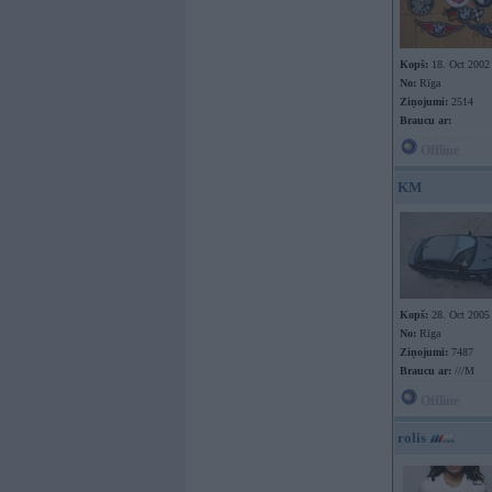
Kopš:
18. Oct 2002
No:
Rīga
Ziņojumi:
2514
Braucu ar:
Offline
KM
Kopš:
28. Oct 2005
No:
Rīga
Ziņojumi:
7487
Braucu ar:
///M
Offline
rolis