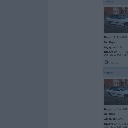
hrusts
Kopš:
17. Apr 2006
No:
Rīga
Ziņojumi:
1305
Braucu ar:
F11 530
e36 cabrio 328i ///M
Offline
hrusts
Kopš:
17. Apr 2006
No:
Rīga
Ziņojumi:
1305
Braucu ar:
F11 530
e36 cabrio 328i ///M