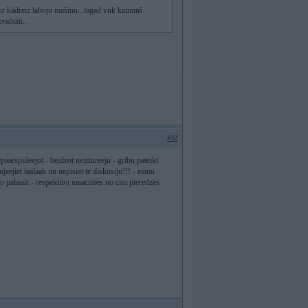
, kur kādreiz laboju mašīnu...tagad vnk kaimiņš
alitāti...
#32
arspiileejot - beidzot neiztureeju - gribu pateikt
jeejiet taalaak un nepisiet te diskusiju!!! - esmu
o palasiit - respektiivi maaciities no citu pieredzes