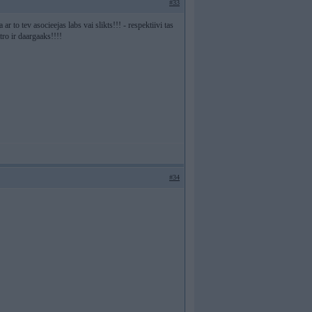
#33
ar to tev asocieejas labs vai slikts!!! - respektiivi tas
tro ir daargaaks!!!!
#34