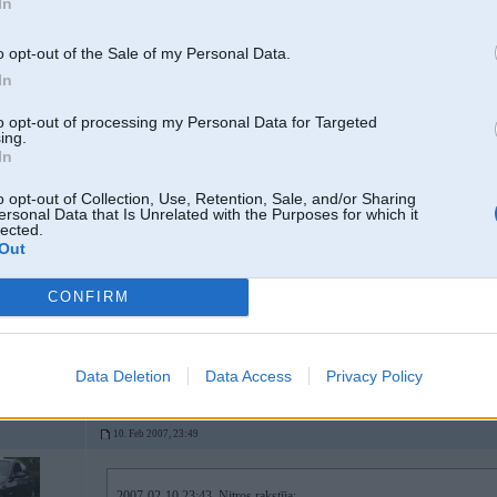
In
baigais gudrinieks??? buutu labaak padaliijies ar info!!!
o opt-out of the Sale of my Personal Data.
In
-----------------
Intīmpreču interneta veikals -
LoveYou.lv
to opt-out of processing my Personal Data for Targeted
ing.
In
10. Feb 2007, 23:43
o opt-out of Collection, Use, Retention, Sale, and/or Sharing
ersonal Data that Is Unrelated with the Purposes for which it
es tev jau pateicu- spīdola-3...vai arī ir aiz pansionāta gaiļezers serviss, kur
lected.
profesionāla servisa līmenim, par ļoti apmierinošu cenu un kvalitāti...
Out
-----------------
Kravu pārvadājumi & loģistika. PM!
CONFIRM
Data Deletion
Data Access
Privacy Policy
10. Feb 2007, 23:49
2007-02-10 23:43, Nitros rakstīja: