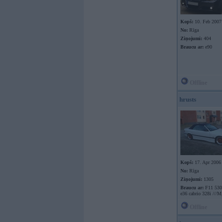
Kopš:
10. Feb 2007
No:
Rīga
Ziņojumi:
404
Braucu ar:
e90
Offline
hrusts
Kopš:
17. Apr 2006
No:
Rīga
Ziņojumi:
1305
Braucu ar:
F11 530
e36 cabrio 328i ///M
Offline