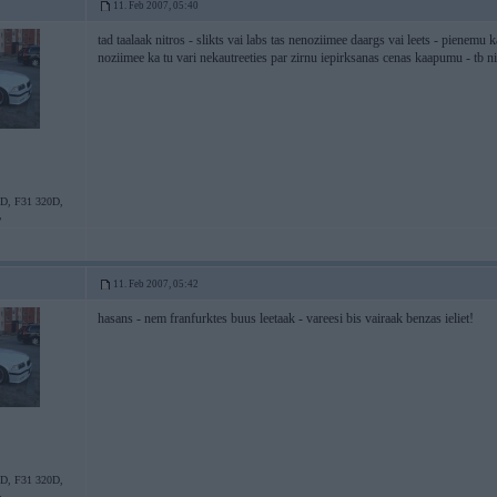
11. Feb 2007, 05:40
tad taalaak nitros - slikts vai labs tas nenoziimee daargs vai leets - pienemu ka 
noziimee ka tu vari nekautreeties par zirnu iepirksanas cenas kaapumu - tb ni
D, F31 320D,
,
11. Feb 2007, 05:42
hasans - nem franfurktes buus leetaak - vareesi bis vairaak benzas ieliet!
D, F31 320D,
,