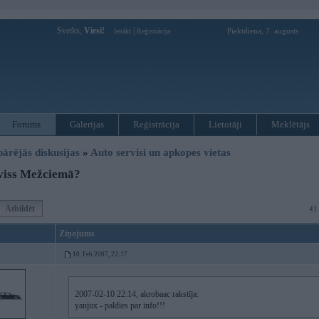
Sveiks,
Viesi!
|
Piektdiena, 7. augusts
Ienākt
Reģistrācija
Forums
Galerijas
Reģistrācija
Lietotāji
Meklētājs
pārējās diskusijas
»
Auto servisi un apkopes vietas
viss Mežciemā?
Atbildēt
41
Ziņojums
10. Feb 2007, 22:17
2007-02-10 22:14, akrobaac rakstīja:
yanjux - paldies par info!!!