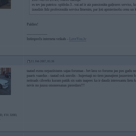
es tev jau pateicu- spīdola-3...vai arī ir aiz pansionāta gaiļezers serviss
izaudzis līdz profesionāla servisa līmenim, par ļoti apmierinošu cenu un kv
Paldies!
-----------------
Intīmpreču interneta veikals -
LoveYou.lv
11. Feb 2007, 05:36
taatad esmu nepaziistams sajaa forumaa - bet lasu so forumu jau pus gadu nepa
paaris vaardus - taatad osk unrolis - hujeetaaji no tiem jaunajiem juuzeriem hu
neitraals cilveeks kuram patiik sis saits taapeec ka ir daudz interesantu lietu k
nevis no juusu ononeesanas pieredzes!!!
D, F31 320D,
,