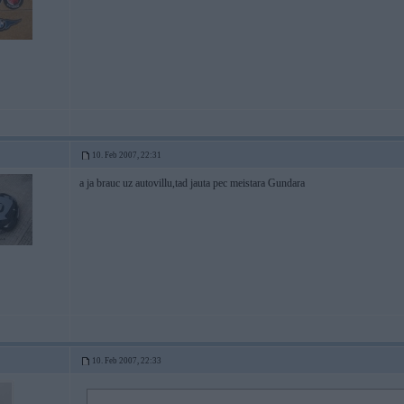
10. Feb 2007, 22:31
a ja brauc uz autovillu,tad jauta pec meistara Gundara
10. Feb 2007, 22:33