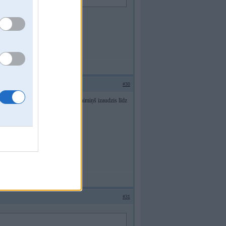
#30
 kādreiz laboju mašīnu...tagad vnk kaimiņš izaudzis līdz
#31