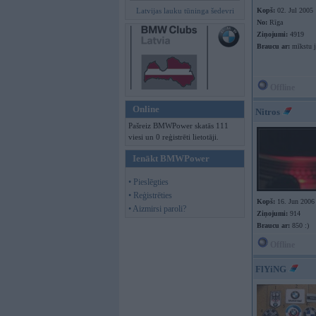
Latvijas lauku tūninga šedevri
Kopš:
02. Jul 2005
No:
Rīga
Ziņojumi:
4919
Braucu ar:
mīkstu 
Offline
Online
Nitros
Pašreiz BMWPower skatās 111
viesi un 0 reģistrēti lietotāji.
Ienākt BMWPower
• Pieslēgties
• Reģistrēties
Kopš:
16. Jun 2006
• Aizmirsi paroli?
Ziņojumi:
914
Braucu ar:
850 :)
Offline
FlYiNG