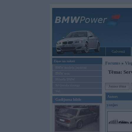
Galvenā
Ziņas un raksti
Forums
»
Vis
BMW modeļu jaunumi
Tēma: Ser
BMW testi
Mēneša BMW
Sērijveida tūnings
Jauna tēma
Vel...
Autors
Gadījuma bilde
yanjux