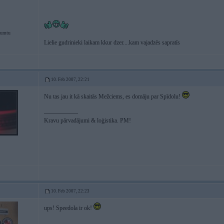
jumtu
Lielie gudrinieki laikam kkur dzer....kam vajadzēs sapratīs
10. Feb 2007, 22:21
Nu tas jau it kā skaitās Mežciems, es domāju par Spīdolu!
-----------------
Kravu pārvadājumi & loģistika. PM!
10. Feb 2007, 22:23
ups! Speedola ir ok!