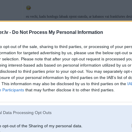
eu vechi, kadu hotdogu labaak njemt statoila, ar kabanos vai frankfurtes des
.lv -
Do Not Process My Personal Information
10. Feb 2007, 23:36
to opt-out of the sale, sharing to third parties, or processing of your per
bet vispār uz to sākotnējo jautājumu, rodas pretjautājums,jeb koments - kur
formation for targeted advertising by us, please use the below opt-out s
powerā, tad jādomā, ka powers izvietots mežciemā
r selection. Please note that after your opt-out request is processed y
-----------------
eing interest-based ads based on personal information utilized by us or
Kravu pārvadājumi & loģistika. PM!
disclosed to third parties prior to your opt-out. You may separately opt-
losure of your personal information by third parties on the IAB’s list of
. This information may also be disclosed by us to third parties on the
IA
Participants
that may further disclose it to other third parties.
10. Feb 2007, 23:41
l Data Processing Opt Outs
2007-02-10 23:36, Nitros rakstīja:
o opt-out of the Sharing of my personal data.
bet vispār uz to sākotnējo jautājumu, rodas pretjautājums,jeb koments - 
un ja powerā, tad jādomā, ka powers izvietots mežciemā