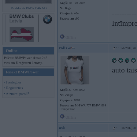
Kopš:
10. Feb 2007
Modificēti BMW E46 M3
No:
Rīga
----------
Ziņojumi:
404
Braucu ar:
e90
Intīmpre
Offline
rolis
10. Feb 2007, 20
Online
Pašreiz BMWPower skatās 245
viesi un 6 reģistrēti lietotāji.
auto tai
Ienākt BMWPower
• Pieslēgties
• Reģistrēties
Kopš:
27. Oct 2002
• Aizmirsi paroli?
No:
Zilupe
Ziņojumi:
6381
Braucu ar:
M•PWR 777 BMW HP4
Competition
Offline
osk
10. Feb 2007, 20