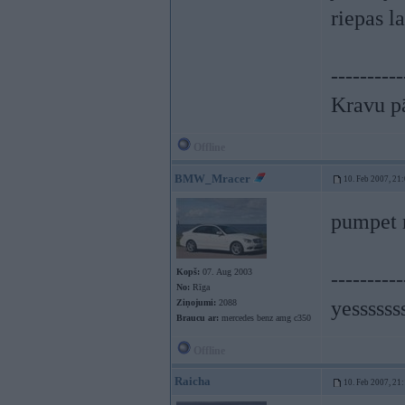
riepas l
----------
Kravu p
Offline
BMW_Mracer
10. Feb 2007, 21
pumpet 
Kopš:
07. Aug 2003
----------
No:
Rīga
yessssss
Ziņojumi:
2088
Braucu ar:
mercedes benz amg c350
Offline
Raicha
10. Feb 2007, 21