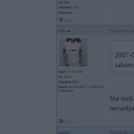
No:
Rīga
Ziņojumi:
2514
Braucu ar:
Offline
rolis
10. Feb 2007, 22
2007-0
saharo
Kopš:
27. Oct 2002
No:
Zilupe
Ziņojumi:
6381
Braucu ar:
M•PWR 777 BMW HP4
Competition
Vot tieš
nevarēju
Offline
yanjux
10. Feb 2007, 22