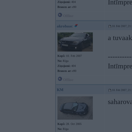
Intīmpre
Ziņojumi:
404
Braucu ar:
e90
Offline
akrobaac
10. Feb 2007, 21
a tuvaak
----------
Kopš:
10. Feb 2007
No:
Rīga
Intīmpre
Ziņojumi:
404
Braucu ar:
e90
Offline
KM
10. Feb 2007, 21
saharova
Kopš:
28. Oct 2005
No:
Rīga