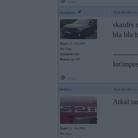
Offline
akrobaac
10. Feb 2007, 21
skaidrs 
bla bla b
Kopš:
10. Feb 2007
No:
Rīga
----------
Ziņojumi:
404
Braucu ar:
e90
Intīmpre
Offline
Dullais
10. Feb 2007, 21
Atkal t
Kopš:
31. Jan 2006
No:
Rīga