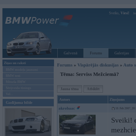
Sveiks,
Viesi!
Ie
Galvenā
Forums
Galerijas
Ziņas un raksti
Forums
»
Vispārējās diskusijas
»
Auto s
BMW modeļu jaunumi
Tēma: Serviss Mežciemā?
BMW testi
Mēneša BMW
Sērijveida tūnings
Jauna tēma
Atbildēt
Vel...
Autors
Ziņojums
Gadījuma bilde
akrobaac
10. Feb 2007, 20
Sveiki! 
mezhci