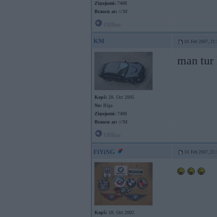
Ziņojumi:
7488
Braucu ar:
///M
Offline
KM
10. Feb 2007, 21
man tur 
Kopš:
28. Oct 2005
No:
Rīga
Ziņojumi:
7488
Braucu ar:
///M
Offline
FlYiNG
10. Feb 2007, 21
Kopš:
18. Oct 2002