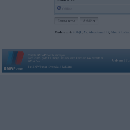
Braucu ar:
e90
Offline
Jauna tēma
Atbildēt
Moderatori:
968-jk
,
AV
,
AiwaShuraLLP
,
GirtzB
,
Lafter
Vortāls BMWPower.lv darbojas
kopš 2002. gada 14. maija. Tas nav auto klubs un nav saistīts ar
Galvena
|
Fo
BMW AG.
Par BMWPower
|
Kontakti
|
Reklāma