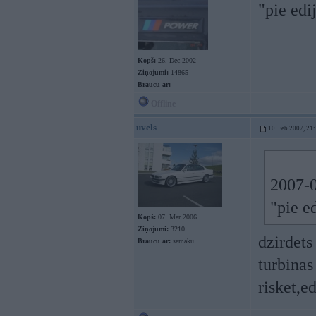
"pie edi
Kopš:
26. Dec 2002
Ziņojumi:
14865
Braucu ar:
Offline
uvels
10. Feb 2007, 21
2007-0
"pie e
Kopš:
07. Mar 2006
Ziņojumi:
3210
dzirdets
Braucu ar:
semaku
turbinas 
risket,e