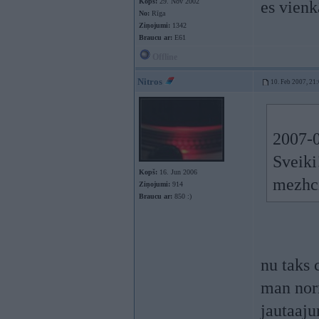
Kopš:
29. Nov 2002
es vienk
No:
Rīga
Ziņojumi:
1342
Braucu ar:
E61
Offline
Nitros
10. Feb 2007, 21
2007-0
Sveiki
Kopš:
16. Jun 2006
mezhc
Ziņojumi:
914
Braucu ar:
850 :)
nu taks 
man norm
jautaaju