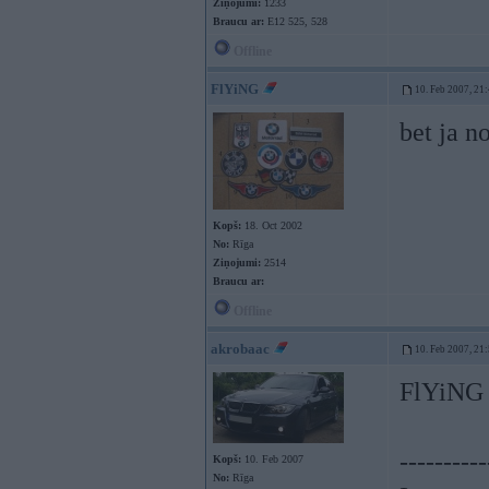
Ziņojumi:
1233
Braucu ar:
E12 525, 528
Offline
FlYiNG
10. Feb 2007, 21
bet ja n
Kopš:
18. Oct 2002
No:
Rīga
Ziņojumi:
2514
Braucu ar:
Offline
akrobaac
10. Feb 2007, 21
FlYiNG -
----------
Kopš:
10. Feb 2007
No:
Rīga