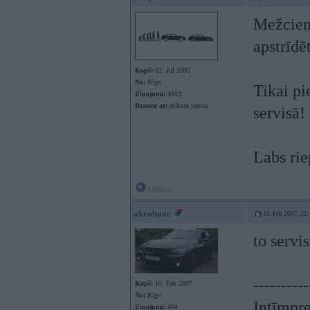
Mežcie
apstrīdēt
Kopš:
02. Jul 2005
No:
Rīga
Tikai pi
Ziņojumi:
4919
Braucu ar:
mīkstu jumtu
servisā!
Labs rie
Offline
akrobaac
10. Feb 2007, 22
to servi
----------
Kopš:
10. Feb 2007
No:
Rīga
Intīmpre
Ziņojumi:
404