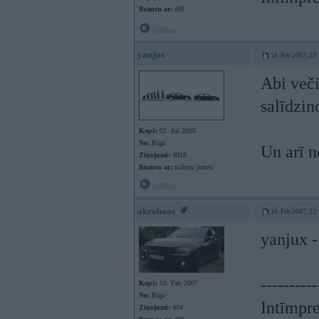
Braucu ar:
e90
Offline
yanjux
10. Feb 2007, 22
Abi veči
salīdzin
Kopš:
02. Jul 2005
No:
Rīga
Un arī 
Ziņojumi:
4919
Braucu ar:
mīkstu jumtu
Offline
akrobaac
10. Feb 2007, 22
yanjux -
----------
Kopš:
10. Feb 2007
No:
Rīga
Intīmpre
Ziņojumi:
404