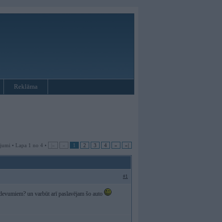
Reklāma
jumi • Lapa 1 no 4 •
|«
«
1
2
3
4
»
»|
#1
izdevumiem? un varbūt arī paslavējam šo auto