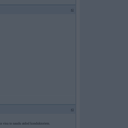
#2
#3
 un visu to naudu atdod konduktoriem.