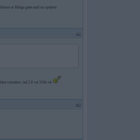
īdzinot ar līdzīga gada audi un opeļiem
#12
ikai vizināties, tad 2.0 vai 318is ok
#13