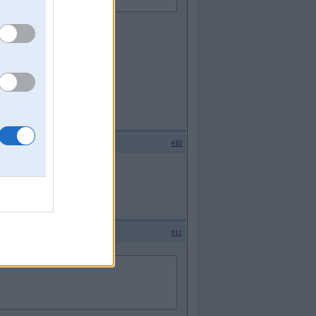
#10
.
#11