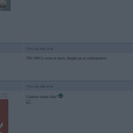
01. Dec 2006, 18:46
700-1000 Ls esmu ar mieru, dārgāki jau ar uzlabojumiem.
01. Dec 2006, 19:03
Uzlabots skaitās šāds?