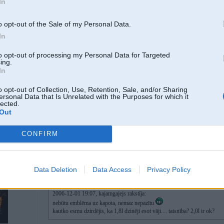
In
o opt-out of the Sale of my Personal Data.
šito nopirka viens zināms čalis, viņam tā mašīna piestāv
In
-----------------
In case if I die, I'm gonna leave you a message: "F*** you all."
to opt-out of processing my Personal Data for Targeted
ing.
In
 MV-989
o opt-out of Collection, Use, Retention, Sale, and/or Sharing
ersonal Data that Is Unrelated with the Purposes for which it
lected.
01. Dec 2006, 19:08
Out
2.0 ir ar rezervi. istais ir 1.8 . zinu ko runaaju , m3 400m striipo ka nemetaas
CONFIRM
01. Dec 2006, 19:09
Data Deletion
Data Access
Privacy Policy
2006-12-01 19:07, kajamgajejs rakstīja:
nebūtu emblēma uz kapota, nemaz nepazītu
kautko esmu dzirdējis, ka 1,8l dzinēji esot vāji.... taisnība? 2,0l ir ok?