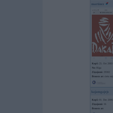
martinez
Kopš:
25. Oct 2003
No:
Rīga
Ziņojumi:
29302
Braucu ar:
cietu sej
Offline
kajamgajejs
Kopš:
01. Dec 2006
Ziņojumi:
16
Braucu ar: