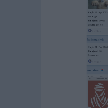
Kopš:
16. Apr 2003
No:
Rīga
Ziņojumi:
10065
Braucu ar:
V8
Offline
kajamgajejs
Kopš:
01. Dec 2006
Ziņojumi:
16
Braucu ar:
Offline
martinez