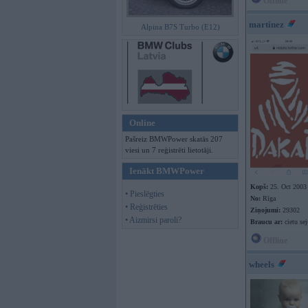
Offline
martinez
Alpina B7S Turbo (E12)
Online
Pašreiz BMWPower skatās 207
viesi un 7 reģistrēti lietotāji.
Ienākt BMWPower
Kopš:
25. Oct 2003
• Pieslēgties
No:
Rīga
• Reģistrēties
Ziņojumi:
29302
• Aizmirsi paroli?
Braucu ar:
cietu sej
Offline
wheels