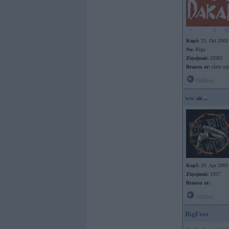
Kopš:
25. Oct 2003
No:
Rīga
Ziņojumi:
29302
Braucu ar:
cietu sej
Offline
ww
Kopš:
29. Apr 2003
Ziņojumi:
1057
Braucu ar:
Offline
BigFoot