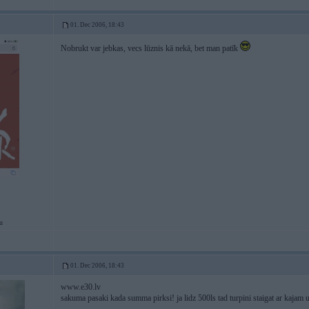
01. Dec 2006, 18:43
Nobrukt var jebkas, vecs lūznis kā nekā, bet man patīk
u
01. Dec 2006, 18:43
www.e30.lv
sakuma pasaki kada summa pirksi! ja lidz 500ls tad turpini staigat ar kajam