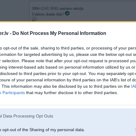
2006-12-01 19:03, martinez rakstīja:
Uzlabots skaitās šāds?
.lv -
Do Not Process My Personal Information
pornoauto
to opt-out of the sale, sharing to third parties, or processing of your per
formation for targeted advertising by us, please use the below opt-out s
r selection. Please note that after your opt-out request is processed y
01. Dec 2006, 19:07
eing interest-based ads based on personal information utilized by us or
disclosed to third parties prior to your opt-out. You may separately opt-
nebūtu emblēma uz kapota, nemaz nepazītu
kautko esmu dzirdējis, ka 1,8l dzinēji esot vāji.... taisnība? 2,0l ir ok?
losure of your personal information by third parties on the IAB’s list of
. This information may also be disclosed by us to third parties on the
IA
Participants
that may further disclose it to other third parties.
01. Dec 2006, 19:07
l Data Processing Opt Outs
2006-12-01 19:03, martinez rakstīja:
Uzlabots skaitās šāds?
o opt-out of the Sharing of my personal data.