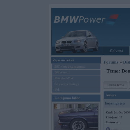
Galvenā
Ziņas un raksti
Forums
»
Dis
BMW modeļu jaunumi
Tēma: Dom
BMW testi
Mēneša BMW
Sērijveida tūnings
Jauna tēma
Vel...
Autors
Gadījuma bilde
kajamgajejs
Kopš:
01. Dec 2006
Ziņojumi:
16
Braucu ar: