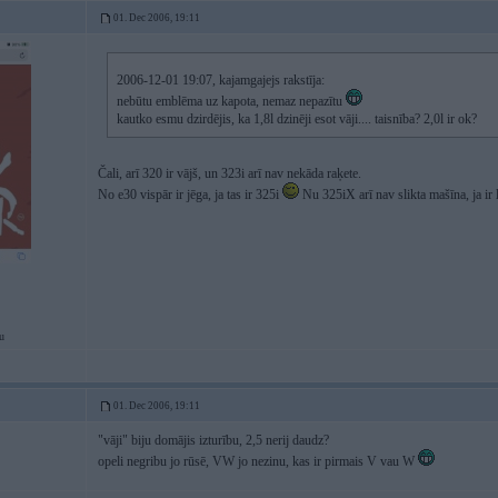
01. Dec 2006, 19:11
2006-12-01 19:07, kajamgajejs rakstīja:
nebūtu emblēma uz kapota, nemaz nepazītu
kautko esmu dzirdējis, ka 1,8l dzinēji esot vāji.... taisnība? 2,0l ir ok?
Čali, arī 320 ir vājš, un 323i arī nav nekāda raķete.
No e30 vispār ir jēga, ja tas ir 325i
Nu 325iX arī nav slikta mašīna, ja ir 
u
01. Dec 2006, 19:11
"vāji" biju domājis izturību, 2,5 nerij daudz?
opeli negribu jo rūsē, VW jo nezinu, kas ir pirmais V vau W