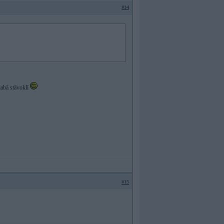
#14
labā stāvoklī
#15