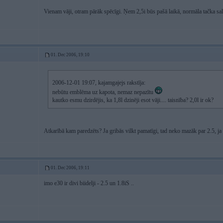
Vienam vāji, otram pārāk spēcīgi. Ņem 2,5i būs pašā laikā, normāla tačka sal
01. Dec 2006, 19:10
2006-12-01 19:07, kajamgajejs rakstīja:
nebūtu emblēma uz kapota, nemaz nepazītu
kautko esmu dzirdējis, ka 1,8l dzinēji esot vāji.... taisnība? 2,0l ir ok?
Atkarībā kam paredzēts? Ja gribās vilkt pamatīgi, tad neko mazāk par 2.5, ja t
01. Dec 2006, 19:11
imo e30 ir divi biidelji - 2.5 un 1.8iS ..