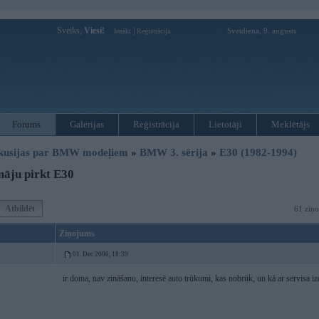
Sveiks,
Viesi!
|
Svetdiena, 9. augusts
Ienākt
Reģistrācija
Forums
Galerijas
Reģistrācija
Lietotāji
Meklētājs
kusijas par BMW modeļiem
»
BMW 3. sērija
»
E30 (1982-1994)
āju pirkt E30
Atbildēt
61 ziņo
Ziņojums
01. Dec 2006, 18:39
ir doma, nav zināšanu, interesē auto trūkumi, kas nobrūk, un kā ar servisa 