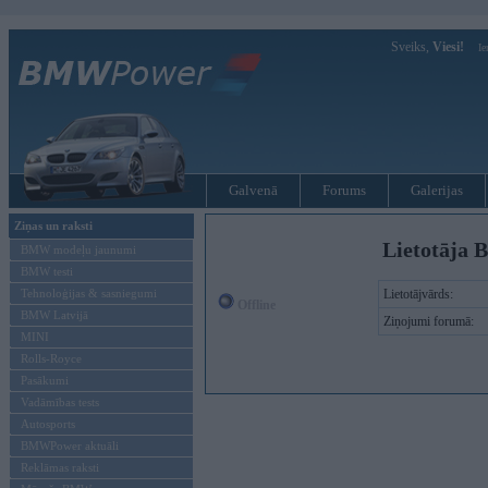
Sveiks,
Viesi!
Ie
Galvenā
Forums
Galerijas
Ziņas un raksti
Lietotāja B
BMW modeļu jaunumi
BMW testi
Tehnoloģijas & sasniegumi
Lietotājvārds:
Offline
BMW Latvijā
Ziņojumi forumā:
MINI
Rolls-Royce
Pasākumi
Vadāmības tests
Autosports
BMWPower aktuāli
Reklāmas raksti