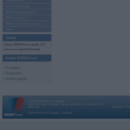
Mēneša BMW
Sērijveida tūnings
BMW pasaules jaunumi
BMW koncepti
BMW konkurentu jaunumi
Moto
Online
Pašreiz BMWPower skatās 153
viesi un 4 reģistrēti lietotāji.
Ienākt BMWPower
• Pieslēgties
• Reģistrēties
• Aizmirsi paroli?
Vortāls BMWPower.lv darbojas
kopš 2002. gada 14. maija. Tas nav auto klubs un nav saistīts ar
Galvena
|
Fo
BMW AG.
Par BMWPower
|
Kontakti
|
Reklāma