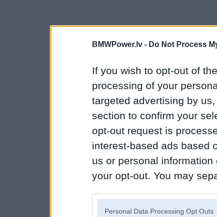
BMWPower.lv -
Do Not Process My
If you wish to opt-out of the
processing of your personal
targeted advertising by us
section to confirm your sel
opt-out request is proces
interest-based ads based o
us or personal information d
your opt-out. You may separ
disclosure of your personal
IAB’s list of downstream pa
Personal Data Processing Opt Outs