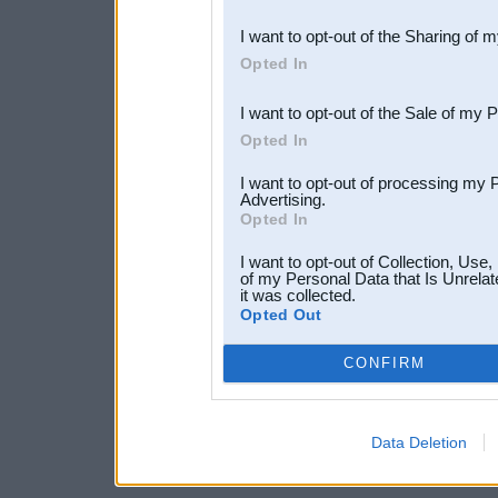
also be disclosed by us to 
I want to opt-out of the Sharing of 
Downstream Participants
th
Opted In
third parties.
I want to opt-out of the Sale of my 
Opted In
I want to opt-out of processing my 
Advertising.
Opted In
I want to opt-out of Collection, Use
of my Personal Data that Is Unrelat
it was collected.
Opted Out
CONFIRM
Data Deletion