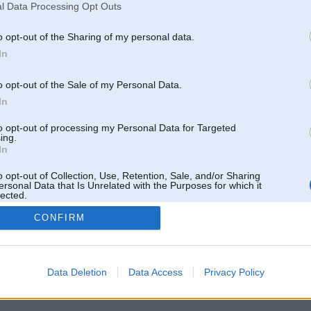
l Data Processing Opt Outs
o opt-out of the Sharing of my personal data.
In
o opt-out of the Sale of my Personal Data.
In
to opt-out of processing my Personal Data for Targeted
ing.
In
o opt-out of Collection, Use, Retention, Sale, and/or Sharing
ersonal Data that Is Unrelated with the Purposes for which it
lected.
Out
CONFIRM
 un nav saistīts ar
Galvena
|
Forums
|
Galerijas
|
Reģistrācija
|
Lietotaāji
|
Meklētājs
|
Reklā
Data Deletion
Data Access
Privacy Policy