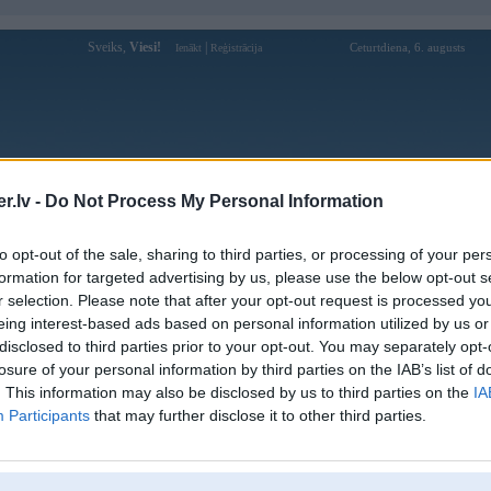
Sveiks,
Viesi!
|
Ceturtdiena, 6. augusts
Ienākt
Reģistrācija
Forums
Galerijas
Reģistrācija
Lietotāji
Meklētājs
.lv -
Do Not Process My Personal Information
Lietotāja kajamgajejs profils
to opt-out of the sale, sharing to third parties, or processing of your per
formation for targeted advertising by us, please use the below opt-out s
Lietotājvārds:
kajamgajejs
r selection. Please note that after your opt-out request is processed y
eing interest-based ads based on personal information utilized by us or
Ziņojumi forumā:
16
disclosed to third parties prior to your opt-out. You may separately opt-
Pēdējie ziņojumi forumā
[
]
losure of your personal information by third parties on the IAB’s list of
. This information may also be disclosed by us to third parties on the
IA
Participants
that may further disclose it to other third parties.