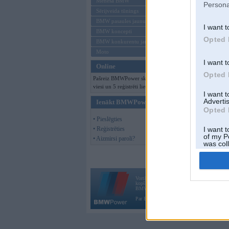
Mēneša BMW
Persona
Sērijveida tūnings
BMW pasaules jaunumi
I want t
BMW koncepti
Opted 
BMW konkurentu jaunumi
Moto
I want t
Online
Opted 
Pašreiz BMWPower skatās 120
viesi un 5 reģistrēti lietotāji.
I want 
Advertis
Ienākt BMWPower
Opted 
• Pieslēgties
• Reģistrēties
I want t
of my P
• Aizmirsi paroli?
was col
Opted 
Vortāls BMWPower.lv darbojas
kopš 2002. gada 14. maija. Tas nav auto klubs
BMW AG.
Par BMWPower
|
Kontakti
|
Reklāma