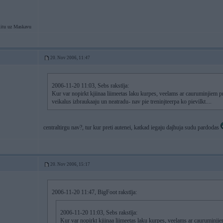
itu uz Maskavu
20. Nov 2006, 11:47
2006-11-20 11:03, Sebs rakstīja:
Kur var nopirkt kjiinaa liimeetas laku kurpes, veelams ar cauruminjiem pr
veikalus izbraukaaju un neatradu- nav pie treninjteerpa ko pievilkt....
centraltirgu nav?, tur kur preti autenei, katkad iegaju dajhuja sudu pardodas
20. Nov 2006, 15:17
2006-11-20 11:47, BigFoot rakstīja:
2006-11-20 11:03, Sebs rakstīja:
Kur var nopirkt kjiinaa liimeetas laku kurpes, veelams ar cauruminjiem