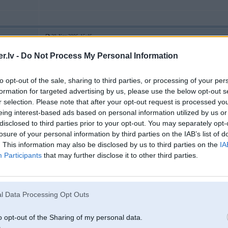
20. Nov 2006, 15:46
.lv -
Do Not Process My Personal Information
kungi man intrese kur varetu pasutinat dabiska izskata DG uzshuves, nu ta la
to opt-out of the sale, sharing to third parties, or processing of your per
formation for targeted advertising by us, please use the below opt-out s
r selection. Please note that after your opt-out request is processed y
eing interest-based ads based on personal information utilized by us or
disclosed to third parties prior to your opt-out. You may separately opt-
losure of your personal information by third parties on the IAB’s list of
. This information may also be disclosed by us to third parties on the
IA
z mežu
Participants
that may further disclose it to other third parties.
20. Nov 2006, 15:47
l Data Processing Opt Outs
o opt-out of the Sharing of my personal data.
-----------------