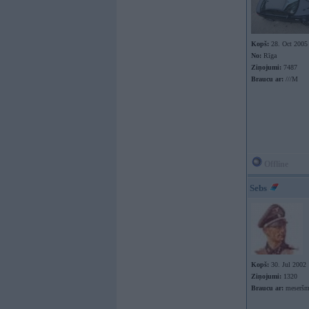
Kopš:
28. Oct 2005
No:
Rīga
Ziņojumi:
7487
Braucu ar:
///M
Offline
Sebs
Kopš:
30. Jul 2002
Ziņojumi:
1320
Braucu ar:
meseršm