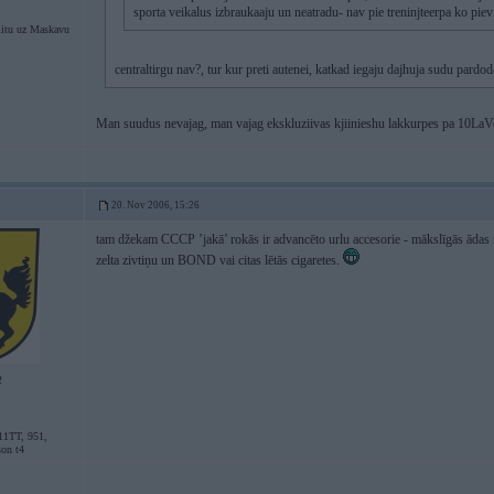
sporta veikalus izbraukaaju un neatradu- nav pie treninjteerpa ko pievil
itu uz Maskavu
centraltirgu nav?, tur kur preti autenei, katkad iegaju dajhuja sudu pardo
Man suudus nevajag, man vajag ekskluziivas kjiinieshu lakkurpes pa 10LaVe,
20. Nov 2006, 15:26
tam džekam CCCP ’jakā’ rokās ir advancēto urlu accesorie - mākslīgās ādas m
zelta zivtiņu un BOND vai citas lētās cigaretes.
2
11TT, 951,
son t4