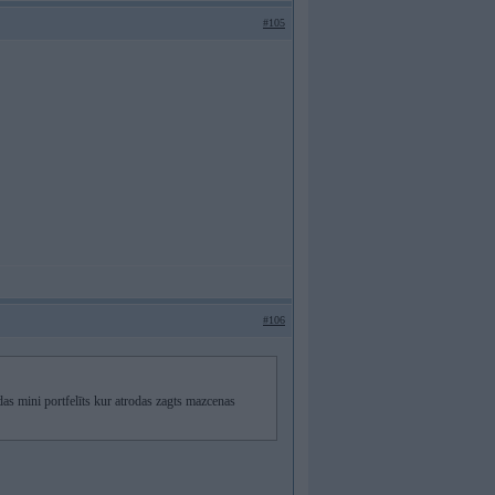
#105
#106
as mini portfelīts kur atrodas zagts mazcenas