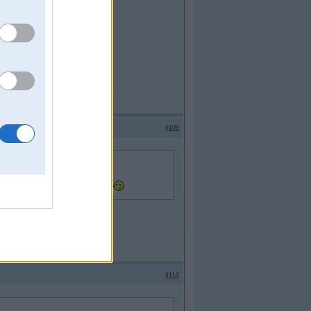
. DE?!GN - the problem comes first.
#109
 lai var glauni beidzot ietusot!
#110