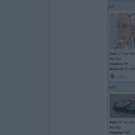
lsd
Kopš:
07. May 200
No:
Rīga
Ziņojumi:
589
Braucu ar:
01 530d
Offline
KM
Kopš:
28. Oct 2005
No:
Rīga
Ziņojumi:
7487