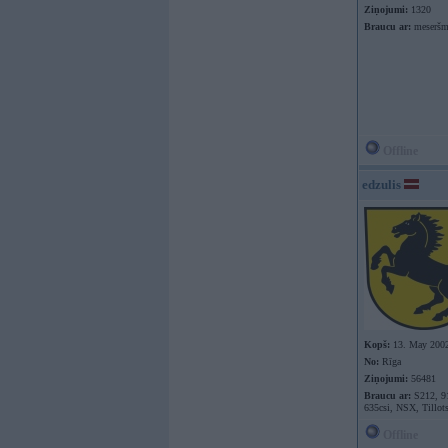
Ziņojumi:
1320
Braucu ar:
meseršm
Offline
edzulis
Kopš:
13. May 200
No:
Rīga
Ziņojumi:
56481
Braucu ar:
S212, 9
635csi, NSX, Tillot
Offline