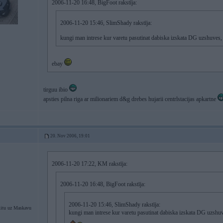
2006-11-20 16:48, BigFoot rakstīja:
2006-11-20 15:46, SlimShady rakstīja:
kungi man intrese kur varetu pasutinat dabiska izskata DG uzshuves, n
ebay
tirguu ibio
apsties pilna riga ar milionariem d&g drebes hujarii centrlstacijas apkartne
20. Nov 2006, 19:01
2006-11-20 17:22, KM rakstīja:
2006-11-20 16:48, BigFoot rakstīja:
2006-11-20 15:46, SlimShady rakstīja:
itu uz Maskavu
kungi man intrese kur varetu pasutinat dabiska izskata DG uzshuves