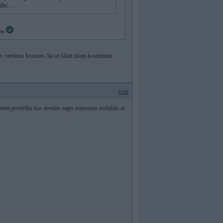
kt....
das
 veelams bruunas, lai iet klaat zilam kostiimam.
#104
ini portfelīts kur atrodas zagts mazcenas mobilais ar