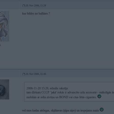
20. Nov 2006, 15:28
kur bildes no balliites ?
4
20. Nov 2006, 15:40
2006-11-20 15:26, edzulis rakstīja:
tam džekam CCCP ’jakā’ rokās ir advancēto urlu accesorie - mākslīgās ād
mobilais ar zelta zivtiņu un BOND vai citas lētās cigaretes.
vel mos kadas atslegas, skjiltavas (tjipa zipo) un iespejams nazis