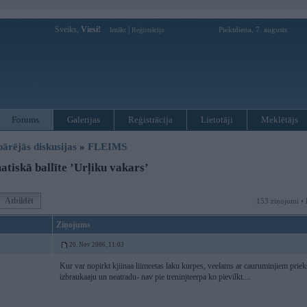
Sveiks,
Viesi!
|
Piektdiena, 7. augusts
Ienākt
Reģistrācija
Forums
Galerijas
Reģistrācija
Lietotāji
Meklētājs
pārējās diskusijas
»
FLEIMS
tiskā ballīte ’Urļiku vakars’
Atbildēt
153 ziņojumi • 
Ziņojums
20. Nov 2006, 11:03
Kur var nopirkt kjiinaa liimeetas laku kurpes, veelams ar cauruminjiem prieks
izbraukaaju un neatradu- nav pie treninjteerpa ko pievilkt....