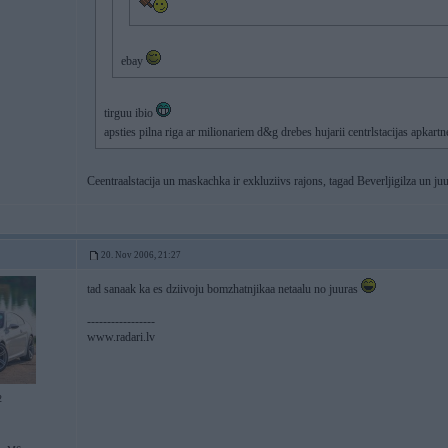
ebay
tirguu ibio
apsties pilna riga ar milionariem d&g drebes hujarii centrlstacijas apkart
Ceentraalstacija un maskachka ir exkluziivs rajons, tagad Beverljigilza un ju
20. Nov 2006, 21:27
tad sanaak ka es dziivoju bomzhatnjikaa netaalu no juuras
-----------------
www.radari.lv
2