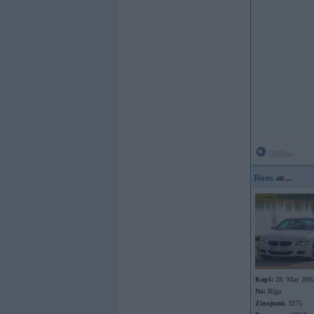
Offline
Rons
Kopš:
28. May 200
No:
Rīga
Ziņojumi:
3275