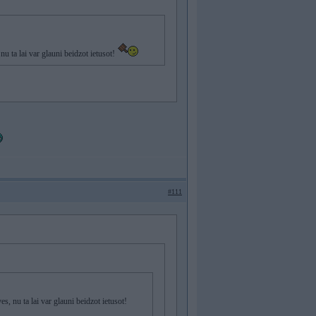
u ta lai var glauni beidzot ietusot!
#111
, nu ta lai var glauni beidzot ietusot!