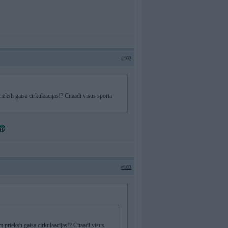
#102
ieksh gaisa cirkulaacijas!? Citaadi visus sporta
#103
 prieksh gaisa cirkulaacijas!? Citaadi visus