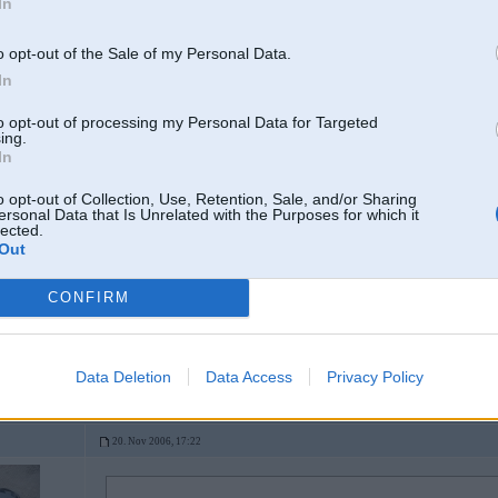
In
Logo, vizītkaršu, plakātu, bukletu, flash u.c izveide. vissaldākās cenas. PM
o opt-out of the Sale of my Personal Data.
In
to opt-out of processing my Personal Data for Targeted
ing.
In
o opt-out of Collection, Use, Retention, Sale, and/or Sharing
20. Nov 2006, 16:48
ersonal Data that Is Unrelated with the Purposes for which it
lected.
Out
2006-11-20 15:46, SlimShady rakstīja:
CONFIRM
kungi man intrese kur varetu pasutinat dabiska izskata DG uzshuves, nu ta
ebay
Data Deletion
Data Access
Privacy Policy
20. Nov 2006, 17:22