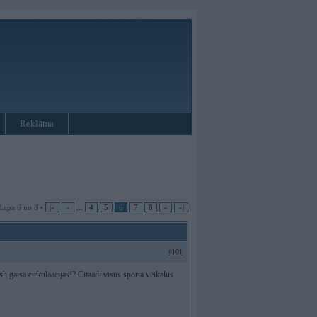
Reklāma
Lapa 6 no 8 •
|«
«
...
4
5
6
7
8
»
»|
#101
h gaisa cirkulaacijas!? Citaadi visus sporta veikalus