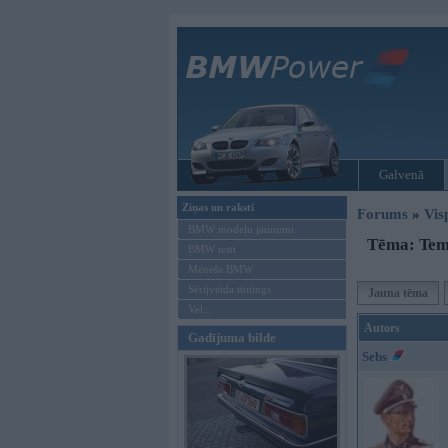
Galvenā
Ziņas un raksti
Forums
»
Vis
BMW modeļu jaunumi
Tēma: Tema
BMW testi
Mēneša BMW
Sērijveida tūnings
Jauna tēma
Vel...
Autors
Gadījuma bilde
Sebs