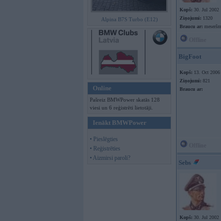
Kopš:
30. Jul 2002
Ziņojumi:
1320
Alpina B7S Turbo (E12)
Braucu ar:
meseršm
Offline
BigFoot
Kopš:
13. Oct 2006
Ziņojumi:
821
Online
Braucu ar:
Pašreiz BMWPower skatās 128
viesi un 6 reģistrēti lietotāji.
Ienākt BMWPower
• Pieslēgties
Offline
• Reģistrēties
• Aizmirsi paroli?
Sebs
Kopš:
30. Jul 2002