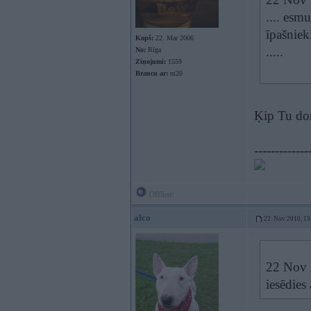
.... esm
īpašnie
Kopš:
22. Mar 2006
.....
No:
Rīga
Ziņojumi:
1559
Braucu ar:
m20
Ķip Tu dom
-------------
Offline
alco
22. Nov 2010, 13
22 Nov 2
iesēdies 