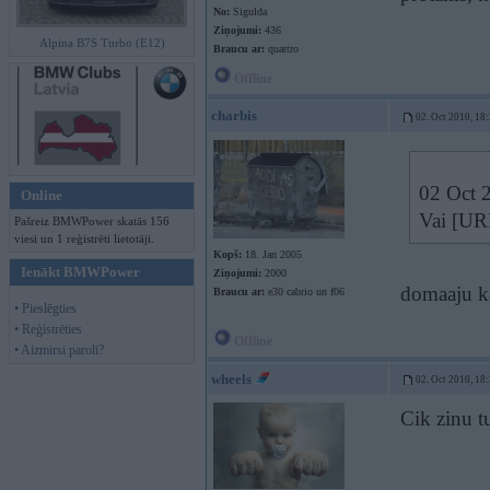
No:
Sigulda
Ziņojumi:
436
Alpina B7S Turbo (E12)
Braucu ar:
quattro
Offline
charbis
02. Oct 2010, 18
02 Oct 
Online
Vai [UR
Pašreiz BMWPower skatās 156
viesi un 1 reģistrēti lietotāji.
Kopš:
18. Jan 2005
Ienākt BMWPower
Ziņojumi:
2000
domaaju ka
Braucu ar:
e30 cabrio un f06
• Pieslēgties
• Reģistrēties
Offline
• Aizmirsi paroli?
wheels
02. Oct 2010, 18
Cik zinu t