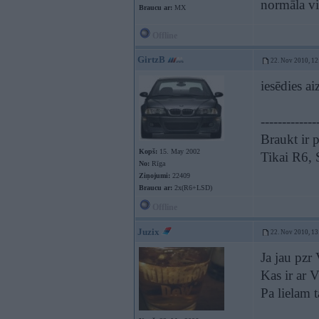
normāla vi
Braucu ar:
MX
Offline
GirtzB
22. Nov 2010, 12
iesēdies ai
-------------
Braukt ir p
Kopš:
15. May 2002
Tikai R6,
No:
Rīga
Ziņojumi:
22409
Braucu ar:
2x(R6+LSD)
Offline
Juzix
22. Nov 2010, 13
Ja jau pzr 
Kas ir ar
Pa lielam 