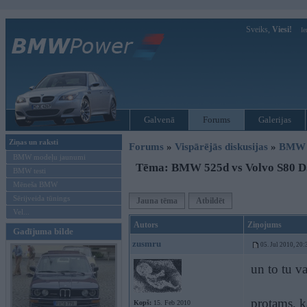
Sveiks,
Viesi!
Ie
Galvenā
Forums
Galerijas
Ziņas un raksti
Forums
»
Vispārējās diskusijas
»
BMW G
BMW modeļu jaunumi
Tēma: BMW 525d vs Volvo S80 D
BMW testi
Mēneša BMW
Sērijveida tūnings
Jauna tēma
Atbildēt
Vel...
Autors
Ziņojums
Gadījuma bilde
zusmru
05. Jul 2010, 20:
un to tu v
protams, k
Kopš:
15. Feb 2010