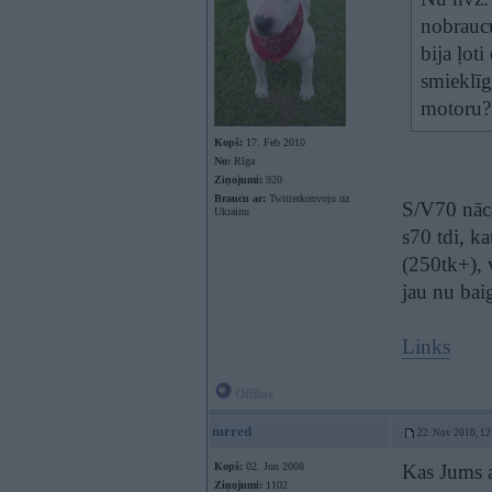
nobraucu
bija ļoti
smieklīg
motoru?
Kopš:
17. Feb 2010
No:
Rīga
Ziņojumi:
920
Braucu ar:
Twitterkonvoju uz
S/V70 nāca
Ukrainu
s70 tdi, k
(250tk+), 
jau nu bai
Links
Offline
mrred
22. Nov 2010, 12
Kopš:
02. Jun 2008
Kas Jums a
Ziņojumi:
1102