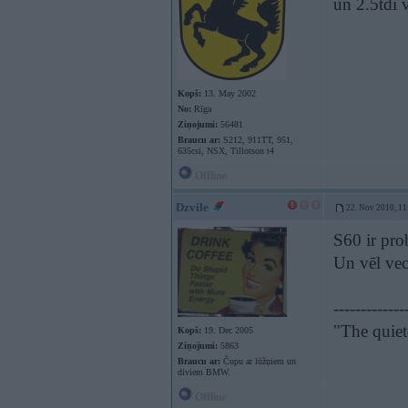
un 2.5tdi 
Kopš:
13. May 2002
No:
Rīga
Ziņojumi:
56481
Braucu ar:
S212, 911TT, 951,
635csi, NSX, Tillotson t4
Offline
Dzvile
22. Nov 2010, 11
S60 ir pro
Un vēl vec
-------------
"The quiet
Kopš:
19. Dec 2005
Ziņojumi:
5863
Braucu ar:
Čupu ar lūžņiem un
diviem BMW.
Offline