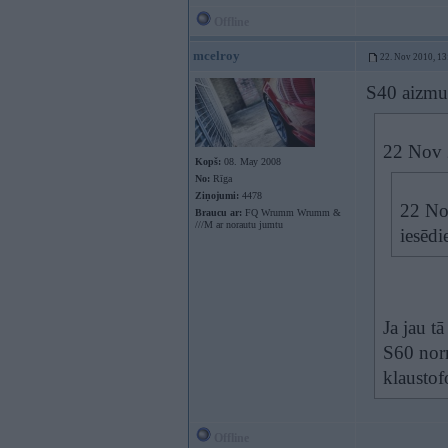
Offline
mcelroy
22. Nov 2010, 13
S40 aizmug
22 Nov 2
Kopš:
08. May 2008
No:
Rīga
Ziņojumi:
4478
22 Nov
Braucu ar:
FQ Wrumm Wrumm &
///M ar norautu jumtu
iesēdi
Ja jau t
S60 norm
klaustofo
Offline