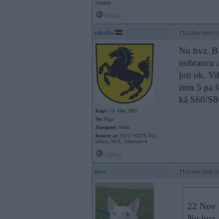
Ukrainu
Offline
edzulis
22. Nov 2010, 12
Nu hvz. Bi
nobraucu a
ļoti ok. Vi
zem 5 pa š
kā S60/S8
Kopš:
13. May 2002
No:
Rīga
Ziņojumi:
56481
Braucu ar:
S212, 911TT, 951,
635csi, NSX, Tillotson t4
Offline
alco
22. Nov 2010, 12
22 Nov 2
Nu hvz. 