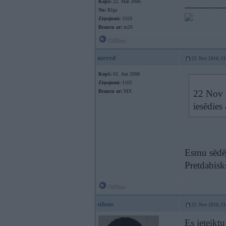
Kopš:
22. Mar 2006
-------------
No:
Rīga
Ziņojumi:
1559
Braucu ar:
m20
Offline
mrred
22. Nov 2010, 13
Kopš:
02. Jun 2008
Ziņojumi:
1102
Braucu ar:
MX
22 Nov 2
iesēdies 
Esmu sēdēj
Pretdabisk
Offline
sifons
22. Nov 2010, 13
Es ieteikt