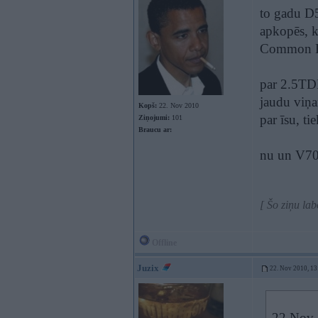
to gadu D5
apkopēs, kv
Common Ra
par 2.5TDI
jaudu viņa
Kopš:
22. Nov 2010
par īsu, t
Ziņojumi:
101
Braucu ar:
nu un V70 
[ Šo ziņu la
Offline
Juzix
22. Nov 2010, 13
22 Nov 2