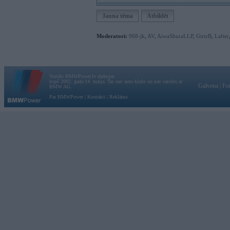
Jauna tēma
Atbildēt
Moderatori:
968-jk
,
AV
,
AiwaShuraLLP
,
GirtzB
,
Lafter
Vortāls BMWPower.lv darbojas
kopš 2002. gada 14. maija. Tas nav auto klubs un nav saistīts ar
Galvena
|
Fo
BMW AG.
Par BMWPower
|
Kontakti
|
Reklāma