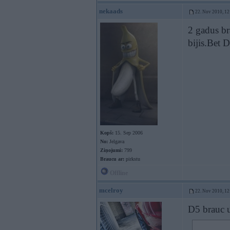
nekaads
22. Nov 2010, 12
2 gadus br
bijis.Bet 
Kopš:
15. Sep 2006
No:
Jelgava
Ziņojumi:
799
Braucu ar:
pirkstu
Offline
mcelroy
22. Nov 2010, 12
D5 brauc 