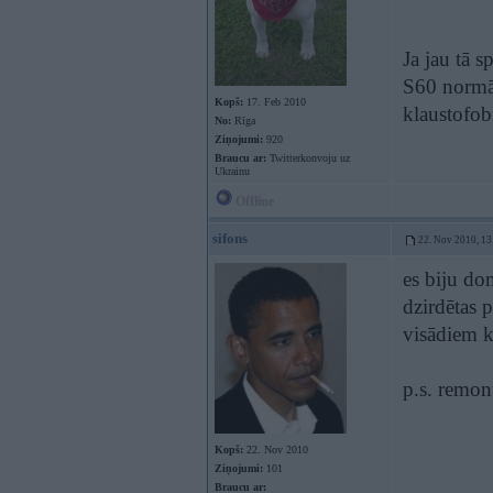
Ja jau tā 
S60 normāl
Kopš:
17. Feb 2010
klaustofobi
No:
Rīga
Ziņojumi:
920
Braucu ar:
Twitterkonvoju uz
Ukrainu
Offline
sifons
22. Nov 2010, 13
es biju do
dzirdētas 
visādiem k
p.s. remont
Kopš:
22. Nov 2010
Ziņojumi:
101
Braucu ar: