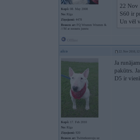
22 Nov 2
Kopš:
08. May 2008
S60 ir p
No:
Rīga
Ziņojumi:
4478
Un vēl v
Braucu ar:
FQ Wrumm Wrumm &
///M ar norautu jumtu
Offline
alco
22. Nov 2010, 12
Ja runājam 
pakūtrs. J
D5 ir vienī
Kopš:
17. Feb 2010
No:
Rīga
Ziņojumi:
920
Braucu ar:
Twitterkonvoju uz