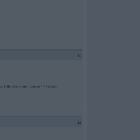
#2
 Filtri eļļas visiem maksā +/- vienādi.
#3