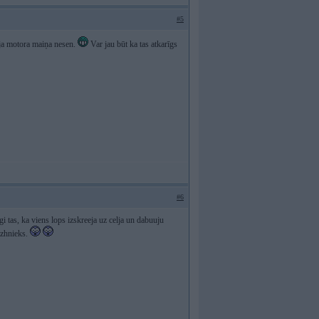
#5
ija motora maiņa nesen.
Var jau būt ka tas atkarīgs
#6
tas, ka viens lops izskreeja uz celja un dabuuju
azhnieks.