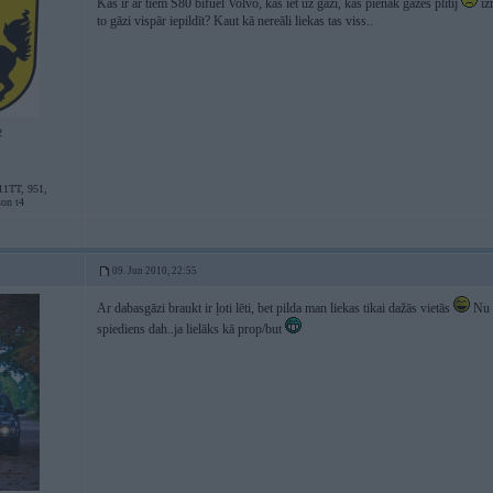
Kas ir ar tiem S80 bifuel Volvo, kas iet uz gāzi, kas pienāk gāzes plītij
iz
to gāzi vispār iepildīt? Kaut kā nereāli liekas tas viss..
2
11TT, 951,
son t4
09. Jun 2010, 22:55
Ar dabasgāzi braukt ir ļoti lēti, bet pilda man liekas tikai dažās vietās
Nu n
spiediens dah..ja lielāks kā prop/but