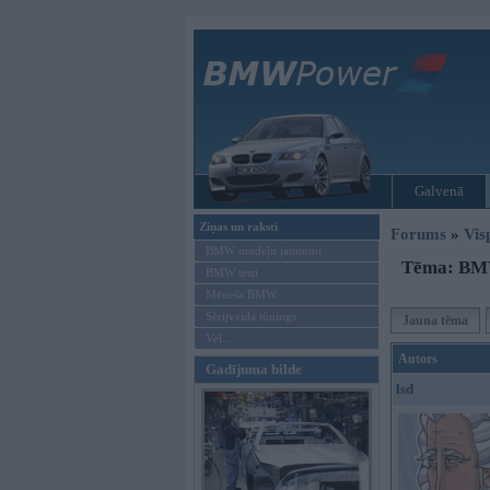
Galvenā
Ziņas un raksti
Forums
»
Vis
BMW modeļu jaunumi
Tēma: BMW
BMW testi
Mēneša BMW
Sērijveida tūnings
Jauna tēma
Vel...
Autors
Gadījuma bilde
lsd