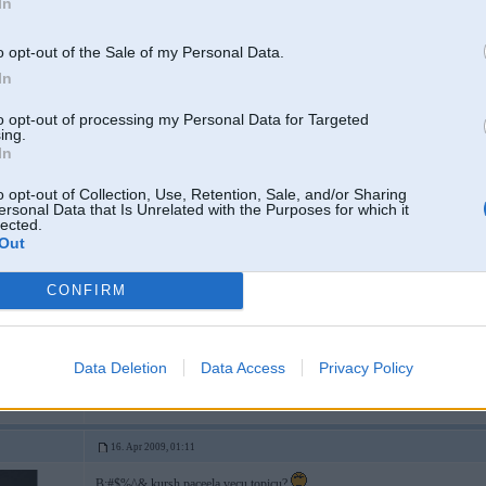
In
o opt-out of the Sale of my Personal Data.
In
to opt-out of processing my Personal Data for Targeted
 E30 318i, F11
ing.
In
o opt-out of Collection, Use, Retention, Sale, and/or Sharing
16. Apr 2009, 01:09
ersonal Data that Is Unrelated with the Purposes for which it
lected.
Nu Tu arii uzprasiji BMWPoweraa as labaaks Volvo vao BMW..
Zini ar
Out
Ar sirdspukstu skaitu minuutee....
CONFIRM
-----------------
Viss ko es daru, ir nepieciešams, pareizs un jauks!
Data Deletion
Data Access
Privacy Policy
16. Apr 2009, 01:11
B;#$%^& kursh paceela vecu topicu?