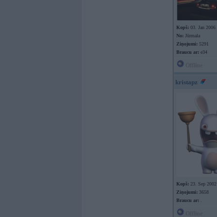
Kopš:
03. Jan 2006
No:
Jūrmala
Ziņojumi:
5291
Braucu ar:
e34
Offline
kristapz
Kopš:
23. Sep 2002
Ziņojumi:
3658
Braucu ar:
.
Offline