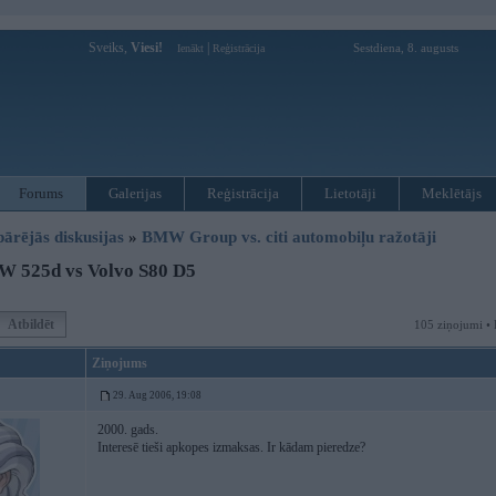
Sveiks,
Viesi!
|
Sestdiena, 8. augusts
Ienākt
Reģistrācija
Forums
Galerijas
Reģistrācija
Lietotāji
Meklētājs
pārējās diskusijas
»
BMW Group vs. citi automobiļu ražotāji
 525d vs Volvo S80 D5
Atbildēt
105 ziņojumi • 
Ziņojums
29. Aug 2006, 19:08
2000. gads.
Interesē tieši apkopes izmaksas. Ir kādam pieredze?