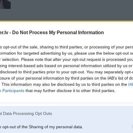
ibeetu sev BMW.
.lv -
Do Not Process My Personal Information
to opt-out of the sale, sharing to third parties, or processing of your per
16. Apr 2009, 00:08
formation for targeted advertising by us, please use the below opt-out s
r selection. Please note that after your opt-out request is processed y
ar S80 T6 2.8 bi-turbo viss ir kedaa!
nekadas kosmosa izmaksas tur nav
eing interest-based ads based on personal information utilized by us or
disclosed to third parties prior to your opt-out. You may separately opt-
losure of your personal information by third parties on the IAB’s list of
. This information may also be disclosed by us to third parties on the
IA
Participants
that may further disclose it to other third parties.
iem acis
l Data Processing Opt Outs
16. Apr 2009, 00:08
o opt-out of the Sharing of my personal data.
Datumus apskatieties..