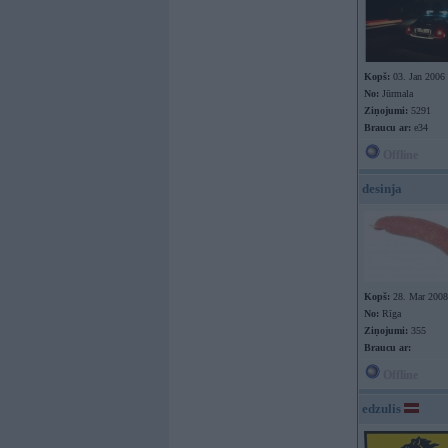
Kopš:
03. Jan 2006
No:
Jūrmala
Ziņojumi:
5291
Braucu ar:
e34
Offline
desinja
Kopš:
28. Mar 2008
No:
Rīga
Ziņojumi:
355
Braucu ar:
Offline
edzulis