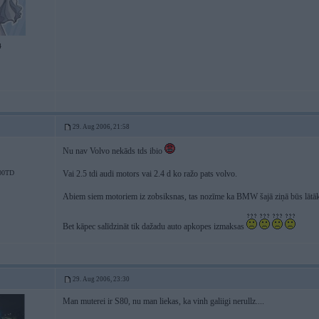
4
29. Aug 2006, 21:58
Nu nav Volvo nekāds tds ibio
00TD
Vai 2.5 tdi audi motors vai 2.4 d ko ražo pats volvo.
Abiem siem motoriem iz zobsiksnas, tas nozīme ka BMW šajā ziņā būs lātāks.
Bet kāpec salīdzināt tik dažadu auto apkopes izmaksas
29. Aug 2006, 23:30
Man muterei ir S80, nu man liekas, ka vinh galiigi nerullz....