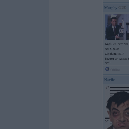
Murphy
Kopš:
28. Nov 200
No:
Sigulda
Ziņojumi:
8517
Braucu ar:
Arteon 
sport
Offline
Naviic