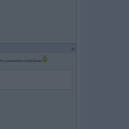
#4
volvo automashiinu atskjiriibaam