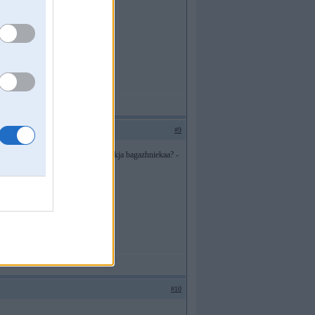
#9
 ko atsikraas Volvo vadiitaajs no liikja bagazhniekaa? -
#10