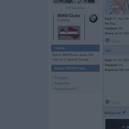
F13 kabriolets
Kopš:
07. May 200
No:
Rīga
Ziņojumi:
589
Braucu ar:
01 530d
Offline
Online
-INC-
Pašreiz BMWPower skatās 104
viesi un 2 reģistrēti lietotāji.
Kopš:
24. Dec 2003
Ziņojumi:
316
Ienākt BMWPower
Braucu ar:
MB G3
• Pieslēgties
• Reģistrēties
• Aizmirsi paroli?
Offline
Huligaans