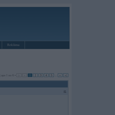
Reklāma
Lapa 1 no 6 •
|«
«
1
2
3
4
5
...
»
»|
#1