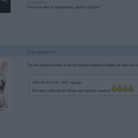
-----------------
Viss ko es daru, ir nepieciešams, pareizs un jauks!
29. Aug 2006, 23:52
Tev nav ienaacis praataa, ka ne visi paarzin tehniskas detaljas par bmw un 
2006-08-29 21:58, -INC- rakstīja:
Bet kāpec salīdzināt tik dažadu auto apkopes izmaksas