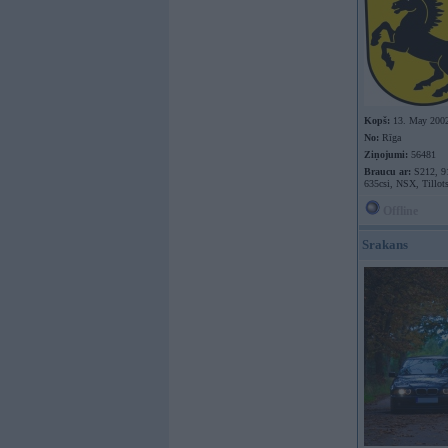
Kopš:
13. May 200
No:
Rīga
Ziņojumi:
56481
Braucu ar:
S212, 9
635csi, NSX, Tillot
Offline
Srakans