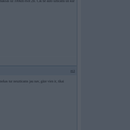
maksas uz 100km esot 2ls. Cik tie auto uzticami un kur
#13
ekas tur neuzticams jau nav, gāze vien ir, tikai