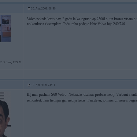
30. Aug 2006, 08:50
Volvo nekāds lētais nav, 2 gadu laikā iegrūsti ap 2500Ls, un kronis visam b
no konkrēta eksemplāra. Taču imho pēdējie labie Volvo bija 240/740
3
SB R line, F39 M
15. Apr 2009, 23:54
Bij man pasham S60 Volvo! Nekaadas dizhaas probzas nebij. Varbuut vieniigi 
remonteet. Taas lietinjas gan nebija leetas. Paardevu, jo mazs un neerts baga