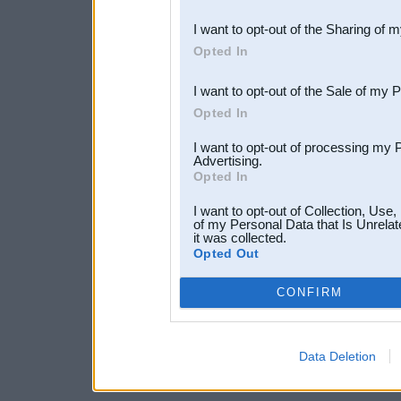
also be disclosed by us to 
I want to opt-out of the Sharing of 
Downstream Participants
th
Opted In
third parties.
I want to opt-out of the Sale of my 
Opted In
I want to opt-out of processing my 
Advertising.
Opted In
I want to opt-out of Collection, Use
of my Personal Data that Is Unrelat
it was collected.
Opted Out
CONFIRM
Data Deletion