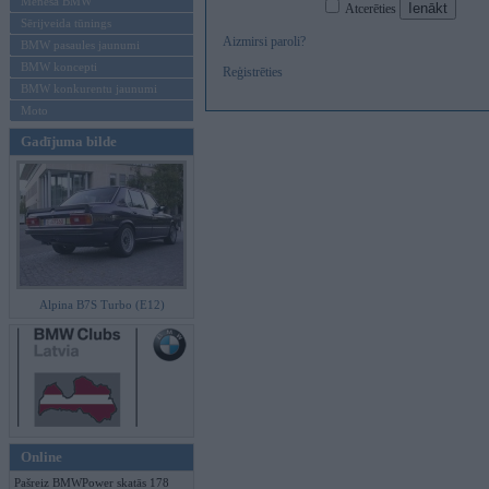
Mēneša BMW
Atcerēties
Sērijveida tūnings
Aizmirsi paroli?
BMW pasaules jaunumi
BMW koncepti
Reģistrēties
BMW konkurentu jaunumi
Moto
Gadījuma bilde
Alpina B7S Turbo (E12)
Online
Pašreiz BMWPower skatās 178