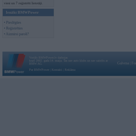
viesi un 7 reģistrēti lietotāji.
Ienākt BMWPower
• Pieslēgties
• Reģistrēties
• Aizmirsi paroli?
Vortāls BMWPower.lv darbojas
kopš 2002. gada 14. maija. Tas nav auto klubs un nav saistīts ar
Galvena
|
Fo
BMW AG.
Par BMWPower
|
Kontakti
|
Reklāma