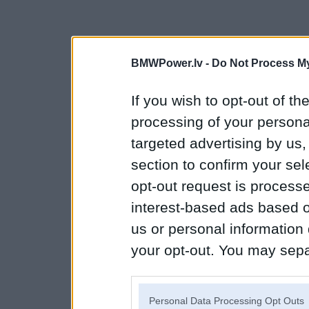
BMWPower.lv -
Do Not Process My
If you wish to opt-out of the
processing of your personal
targeted advertising by us
section to confirm your sel
opt-out request is proces
interest-based ads based o
us or personal information d
your opt-out. You may separ
disclosure of your personal
IAB’s list of downstream pa
Personal Data Processing Opt Outs