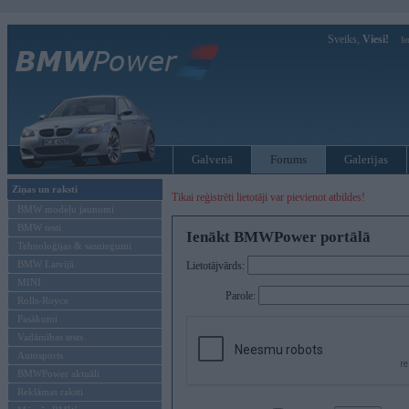
Sveiks,
Viesi!
Ie
Galvenā
Forums
Galerijas
Ziņas un raksti
Tikai reģistrēti lietotāji var pievienot atbildes!
BMW modeļu jaunumi
BMW testi
Ienākt BMWPower portālā
Tehnoloģijas & sasniegumi
BMW Latvijā
Lietotājvārds:
MINI
Parole:
Rolls-Royce
Pasākumi
Vadāmības tests
Autosports
BMWPower aktuāli
Reklāmas raksti