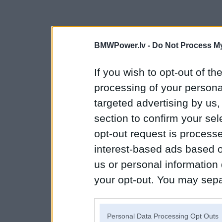
BMWPower.lv -
Do Not Process My
If you wish to opt-out of the
processing of your personal
targeted advertising by us
section to confirm your sel
opt-out request is proces
interest-based ads based o
us or personal information d
your opt-out. You may separ
disclosure of your personal
IAB’s list of downstream pa
Personal Data Processing Opt Outs