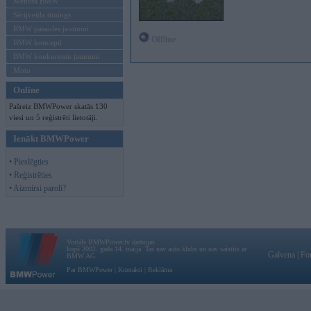
Mēneša BMW
Sērijveida tūnings
BMW pasaules jaunumi
Offline
BMW koncepti
BMW konkurentu jaunumi
Moto
Online
Pašreiz BMWPower skatās 130
viesi un 5 reģistrēti lietotāji.
Ienākt BMWPower
• Pieslēgties
• Reģistrēties
• Aizmirsi paroli?
Vortāls BMWPower.lv darbojas
kopš 2002. gada 14. maija. Tas nav auto klubs un nav saistīts ar
Galvena
|
Fo
BMW AG.
Par BMWPower
|
Kontakti
|
Reklāma