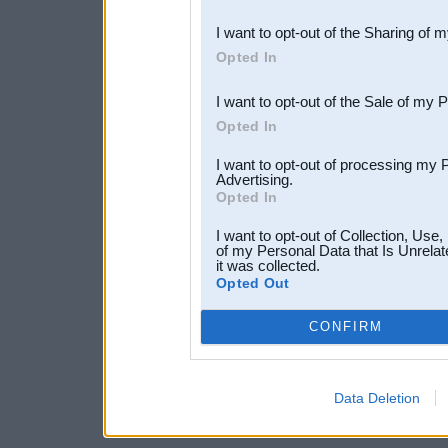
also be disclosed by us to 
I want to opt-out of the Sharing of 
Downstream Participants
th
Opted In
third parties.
I want to opt-out of the Sale of my 
Opted In
I want to opt-out of processing my 
Advertising.
Opted In
I want to opt-out of Collection, Use
of my Personal Data that Is Unrelat
it was collected.
Opted Out
CONFIRM
Data Deletion