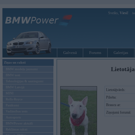
Sveiks,
Viesi!
Ie
Galvenā
Forums
Galerijas
Ziņas un raksti
Lietotāja
BMW modeļu jaunumi
BMW testi
Tehnoloģijas & sasniegumi
BMW Latvijā
Lietotājvārds:
MINI
Pilsēta:
Rolls-Royce
Braucu ar:
Pasākumi
Vadāmības tests
Ziņojumi forumā:
Autosports
BMWPower aktuāli
Reklāmas raksti