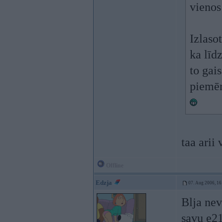
vienos
Izlaso
ka līd
to gai
piemēr
taa arii 
Offline
Edzja
07. Aug 2006, 16
Blja nev
savu e21