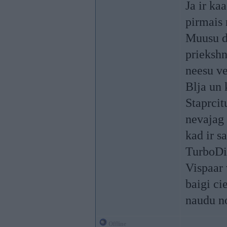
Ja ir ka
pirmais
Muusu d
priekshn
neesu ve
Blja un 
Staprcit
nevajag 
kad ir s
TurboDi
Vispaar 
baigi ci
naudu no
Offline