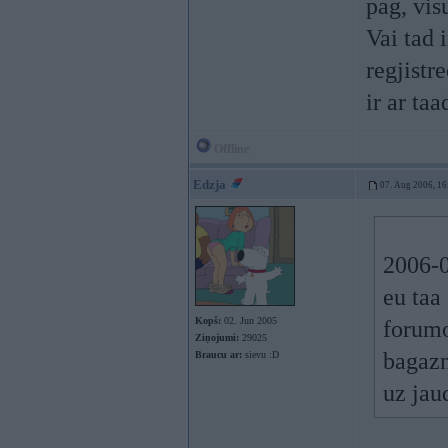
pag, vis
Vai tad 
regjistr
ir ar ta
Offline
Edzja
07. Aug 2006, 16
2006-0
eu taa
Kopš:
02. Jun 2005
forumo
Ziņojumi:
29025
bagazn
Braucu ar:
sievu :D
uz jau