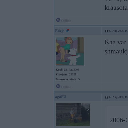
kraasota
Offline
Edzja
07. Aug 2006, 16
Kaa var g
shmaukj
Kopš:
02. Jun 2005
Ziņojumi:
29025
Braucu ar:
sievu :D
Offline
agaFU
07. Aug 2006, 16
2006-0