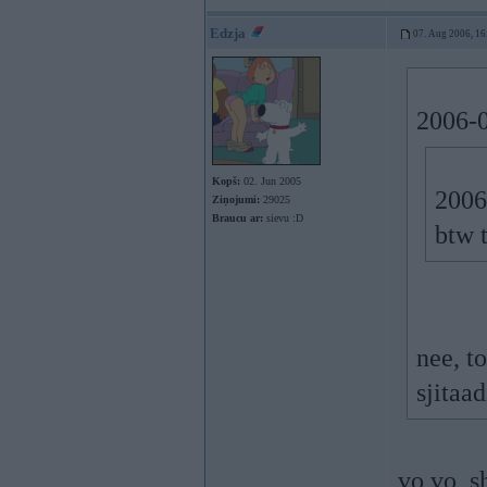
Edzja
07. Aug 2006, 16
2006-0
Kopš:
02. Jun 2005
2006
Ziņojumi:
29025
Braucu ar:
sievu :D
btw 
nee, t
sjitaa
vo vo, s