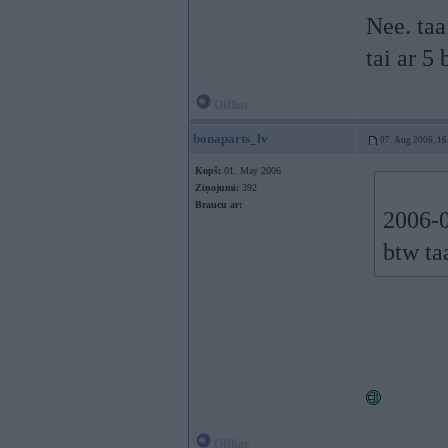
Nee. taa
tai ar 5
Offline
bonaparts_lv
07. Aug 2006, 16
Kopš:
01. May 2006
Ziņojumi:
392
Braucu ar:
2006-0
btw ta
Offline