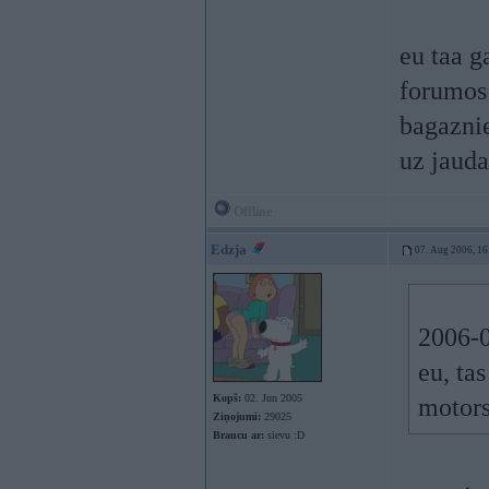
eu taa g
forumos 
bagaznie
uz jaud
Offline
Edzja
07. Aug 2006, 16
2006-0
eu, ta
Kopš:
02. Jun 2005
motors
Ziņojumi:
29025
Braucu ar:
sievu :D