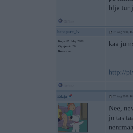
blje tur
Offline
bonaparts_lv
07. Aug 2006, 16
Kopš:
01. May 2006
kaa jum
Ziņojumi:
392
Braucu ar:
http://pi
Offline
Edzja
07. Aug 2006, 16
Nee, nev
jo tas t
nenrmaal