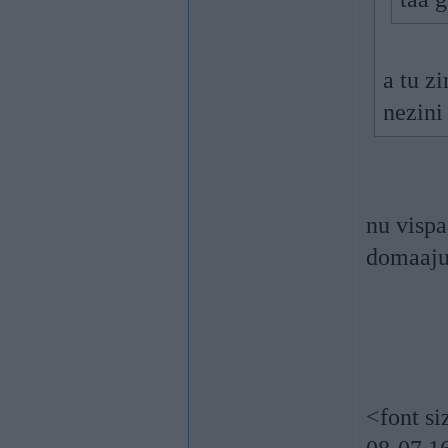
a tu z
nezini
nu vispa
domaaju.
<font s