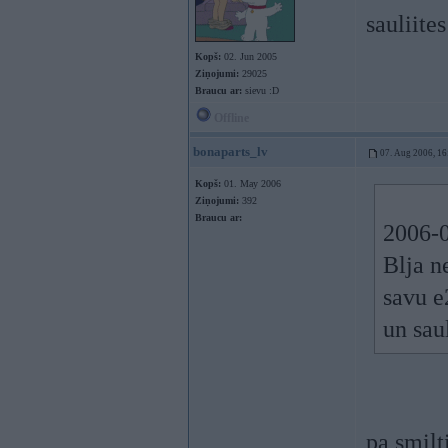
sauliite
Kopš:
02. Jun 2005
Ziņojumi:
29025
Braucu ar:
sievu :D
Offline
bonaparts_lv
07. Aug 2006, 16
Kopš:
01. May 2006
Ziņojumi:
392
Braucu ar:
2006-0
Blja n
savu e
un sau
pa smil