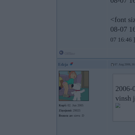
08-07 16
<font s
08-07 16
07 16:46 
Offline
Edzja
07. Aug 2006, 16
2006-0
vinsh 
Kopš:
02. Jun 2005
Ziņojumi:
29025
Braucu ar:
sievu :D