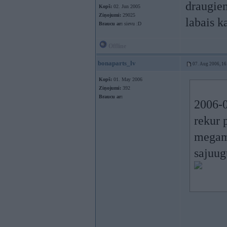
draugiem
Kopš:
02. Jun 2005
Ziņojumi:
29025
labais k
Braucu ar:
sievu :D
Offline
bonaparts_lv
07. Aug 2006, 16
Kopš:
01. May 2006
Ziņojumi:
392
Braucu ar:
2006-0
rekur 
megamo
sajuu