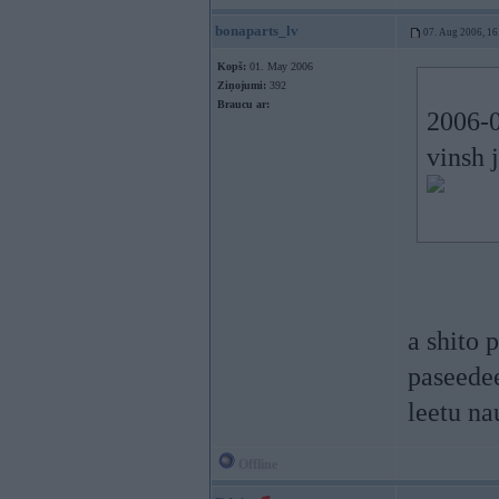
bonaparts_lv
07. Aug 2006, 16
Kopš:
01. May 2006
Ziņojumi:
392
Braucu ar:
2006-0
vinsh 
a shito 
paseedee
leetu na
Offline