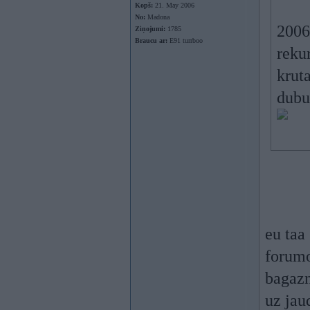
Kopš:
21. May 2006
No:
Madona
2006
Ziņojumi:
1785
Braucu ar:
E91 turrboo
reku
krut
dubu
eu taa
forumo
bagazn
uz jau