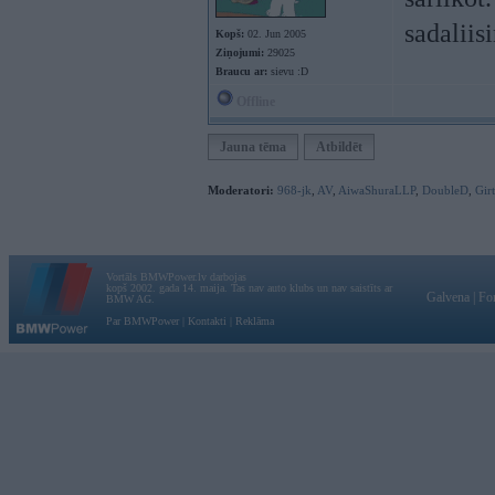
sadaliis
Kopš:
02. Jun 2005
Ziņojumi:
29025
Braucu ar:
sievu :D
Offline
Jauna tēma
Atbildēt
Moderatori:
968-jk
,
AV
,
AiwaShuraLLP
,
DoubleD
,
Gir
Vortāls BMWPower.lv darbojas
kopš 2002. gada 14. maija. Tas nav auto klubs un nav saistīts ar
Galvena
|
Fo
BMW AG.
Par BMWPower
|
Kontakti
|
Reklāma