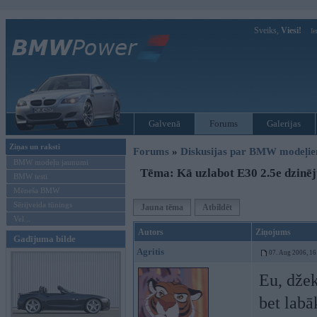
Sveiks,
Viesi!
Ie
Galvenā
Forums
Galerijas
Ziņas un raksti
Forums
»
Diskusijas par BMW modeļi
BMW modeļu jaunumi
Tēma: Kā uzlabot E30 2.5e dzinē
BMW testi
Mēneša BMW
Sērijveida tūnings
Jauna tēma
Atbildēt
Vel...
Autors
Ziņojums
Gadījuma bilde
Agritis
07. Aug 2006, 16
Eu, dže
bet labā