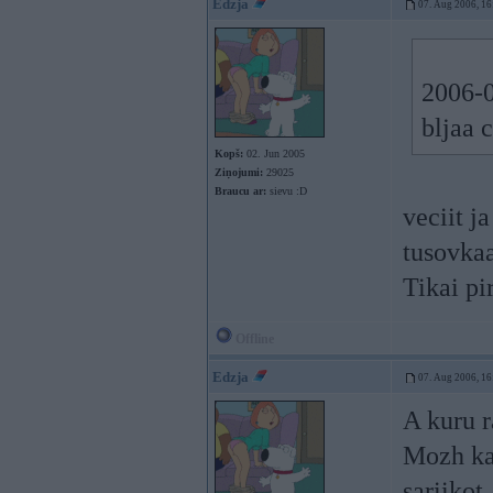
Edzja
07. Aug 2006, 16
2006-0
bljaa 
Kopš:
02. Jun 2005
Ziņojumi:
29025
Braucu ar:
sievu :D
veciit j
tusovka
Tikai pi
Offline
Edzja
07. Aug 2006, 16
A kuru r
Mozh ka
sariikot