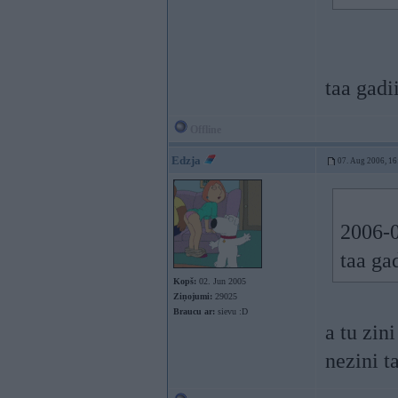
taa gadi
Offline
Edzja
07. Aug 2006, 16
2006-0
taa ga
Kopš:
02. Jun 2005
Ziņojumi:
29025
Braucu ar:
sievu :D
a tu zin
nezini t