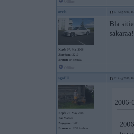
Offline
uvels
07. Aug 2006, 16
Bla siti
sakaraa
Kopš:
07. Mar 2006
Ziņojumi:
3210
Braucu ar:
semaku
Offline
agaFU
07. Aug 2006, 16
2006-0
Kopš:
21. May 2006
No:
Madona
2006
Ziņojumi:
1785
Braucu ar:
E91 turrboo
taa 