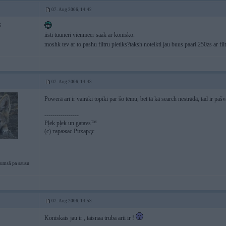
07. Aug 2006, 14:42
6
iisti tuuneri vienmeer saak ar konisko.
moshk tev ar to pashu filtru pietiks?taksh noteikti jau buus paari 250zs ar fil
07. Aug 2006, 14:43
Powerā arī ir vairāki topiki par šo tēmu, bet tā kā search nestrādā, tad ir paš
-----------------
Pļek pļek un gatavs™
(c) гаражас Рихардс
tumsā pa sausu
07. Aug 2006, 14:53
Koniskais jau ir , taisnaa truba arii ir !