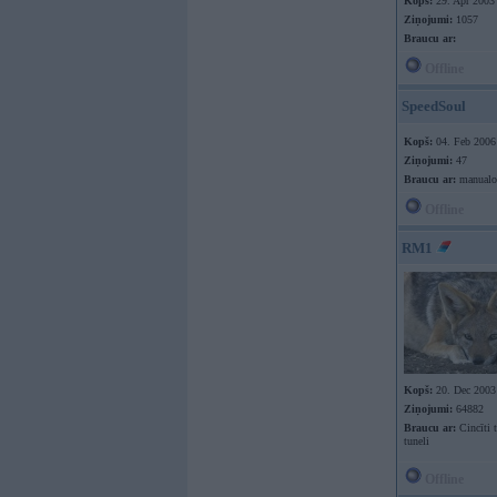
Kopš:
29. Apr 2003
Ziņojumi:
1057
Braucu ar:
Offline
SpeedSoul
Kopš:
04. Feb 2006
Ziņojumi:
47
Braucu ar:
manualo
Offline
RM1
Kopš:
20. Dec 2003
Ziņojumi:
64882
Braucu ar:
Cincīti 
tuneli
Offline