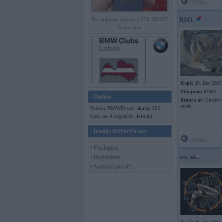
Offline
RM1
No pelniem atdzimis E36 M3 GT
Individual
Kopš:
20. Dec 2003
Ziņojumi:
64882
Online
Braucu ar:
Cincīti 
tuneli
Pašreiz BMWPower skatās 392
viesi un 4 reģistrēti lietotāji.
Ienākt BMWPower
Offline
• Pieslēgties
ww
• Reģistrēties
• Aizmirsi paroli?