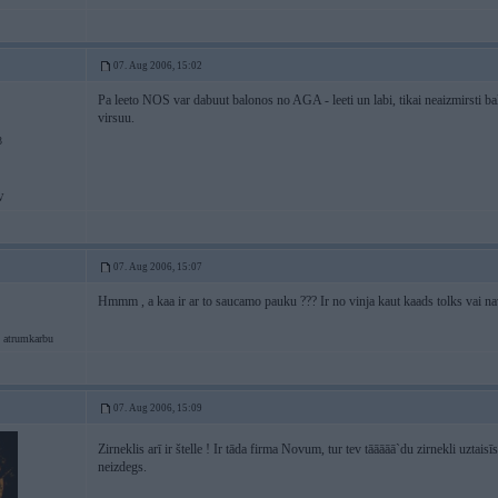
07. Aug 2006, 15:02
Pa leeto NOS var dabuut balonos no AGA - leeti un labi, tikai neaizmirsti ba
virsuu.
3
W
07. Aug 2006, 15:07
Hmmm , a kaa ir ar to saucamo pauku ??? Ir no vinja kaut kaads tolks vai na
 atrumkarbu
07. Aug 2006, 15:09
Zirneklis arī ir štelle ! Ir tāda firma Novum, tur tev tāāāāā`du zirnekli uztaisī
neizdegs.