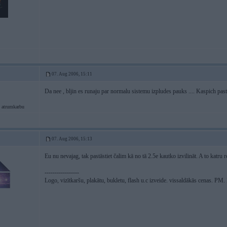
07. Aug 2006, 15:11
Da nee , bljin es runaju par normalu sistemu izpludes pauks .... Kaspich pas
 atrumkarbu
07. Aug 2006, 15:13
Eu nu nevajag, tak pastāstiet čalim kā no tā 2.5e kautko izvilināt. A to katru 
-----------------
Logo, vizītkaršu, plakātu, bukletu, flash u.c izveide. vissaldākās cenas. P