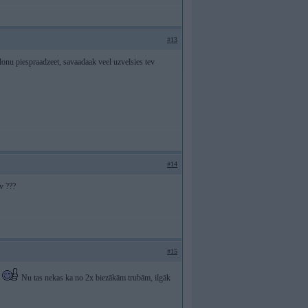
#13
lonu piespraadzeet, savaadaak veel uzvelsies tev
#14
v ???
#15
s
Nu tas nekas ka no 2x biezākām trubām, ilgāk