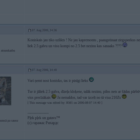
07. Aug 2006, 14:36
Koniskais jau tiko uzlikts ! Ne jau kapremontu , paaugstinaat zirgspeekus ne
liek 2.5 galvu un visu kompi no 2.5 bet nezinu kas sanaaks ????
 atrumkarbu
07. Aug 2006, 14:40
Vari ņemt nost konisko, tas ir pinīgi lieks
Tur ir jāliek 2.5 galva, dīzeļa kloķene, talāk nezinu, pilns nets ar šādas pārb
viss precīzākais
Ja nemaldos, tad var izcelt no tā visa 210Zs
[ This message was edited by: RM1 on 2006-08-07 14:40 ]
-----------------
Pļek pļek un gatavs™
tumsā pa sausu
(c) гаражас Рихардс