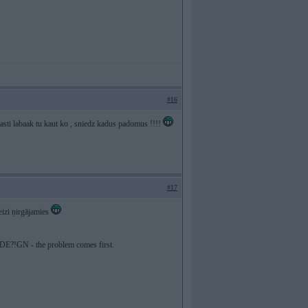
#16
tasti labaak tu kaut ko , sniedz kadus padomus !!!!
#17
reizi ņirgājamies
M. DE?!GN - the problem comes first.