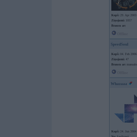
Kopš:
29. Apr 2003
Ziņojumi:
1057
Braucu ar:
Offline
SpeedSoul
Kopš:
04. Feb 2006
Ziņojumi:
47
Braucu ar:
manualo
Offline
Whazaaa
Kopš:
24. Jun 2004
No:
Saulkrasti