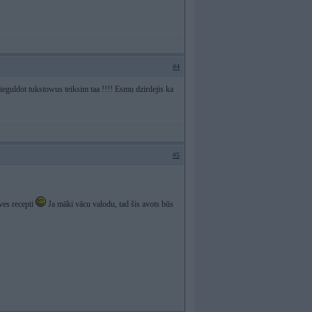
#4
ieguldot tukstowus teiksim taa !!!! Esmu dzirdejis ka
#5
ūves recepti
Ja māki vācu valodu, tad šis avots būs