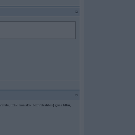
#2
#3
ratu, uzlikt konisko (bezpretestības) gaisa filtru,