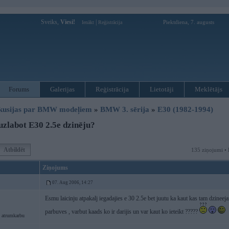
Sveiks,
Viesi!
|
Piektdiena, 7. augusts
Ienākt
Reģistrācija
Forums
Galerijas
Reģistrācija
Lietotāji
Meklētājs
kusijas par BMW modeļiem
»
BMW 3. sērija
»
E30 (1982-1994)
zlabot E30 2.5e dzinēju?
Atbildēt
135 ziņojumi • 
Ziņojums
07. Aug 2006, 14:27
Esmu laicinju atpakalj iegadajies e 30 2.5e bet juutu ka kaut kas tam dzineejam
parbuves , varbut kaads ko ir darijis un var kaut ko ieteikt ?????
 atrumkarbu