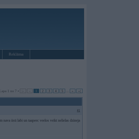
Reklāma
Lapa 1 no 7 •
|«
«
1
2
3
4
5
...
»
»|
#1
 nava iisti labi un taapeec veelos veikt nelielas dzineja