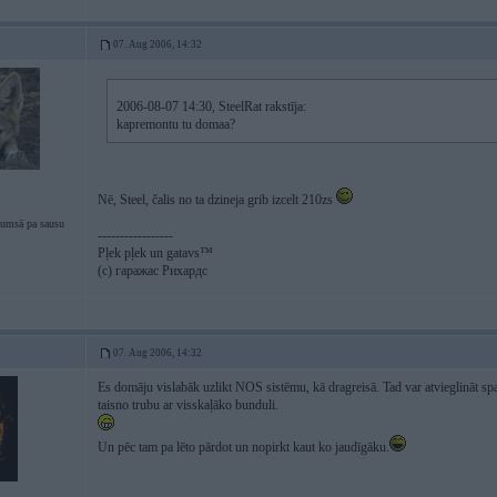
07. Aug 2006, 14:32
2006-08-07 14:30, SteelRat rakstīja:
kapremontu tu domaa?
Nē, Steel, čalis no ta dzineja grib izcelt 210zs
tumsā pa sausu
-----------------
Pļek pļek un gatavs™
(c) гаражас Рихардс
07. Aug 2006, 14:32
Es domāju vislabāk uzlikt NOS sistēmu, kā dragreisā. Tad var atvieglināt spara
taisno trubu ar visskaļāko bunduli.
Un pēc tam pa lēto pārdot un nopirkt kaut ko jaudīgāku.