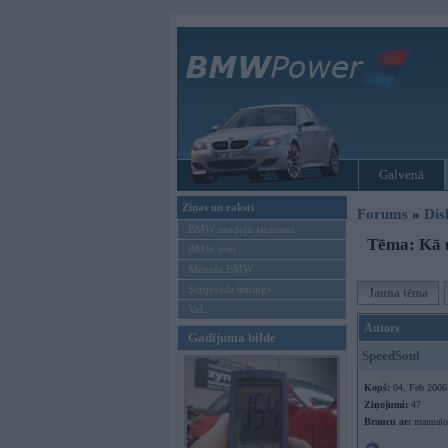
Galvenā
Ziņas un raksti
Forums
»
Dis
BMW modeļu jaunumi
Tēma: Kā u
BMW testi
Mēneša BMW
Sērijveida tūnings
Jauna tēma
Vel...
Autors
Gadījuma bilde
SpeedSoul
Kopš:
04. Feb 2006
Ziņojumi:
47
Braucu ar:
manualo