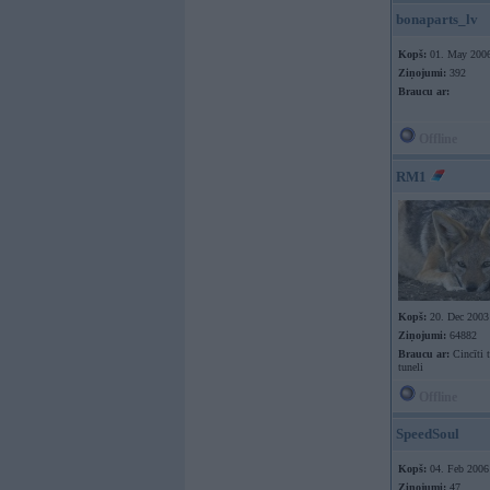
bonaparts_lv
Kopš:
01. May 200
Ziņojumi:
392
Braucu ar:
Offline
RM1
Kopš:
20. Dec 2003
Ziņojumi:
64882
Braucu ar:
Cincīti 
tuneli
Offline
SpeedSoul
Kopš:
04. Feb 2006
Ziņojumi:
47