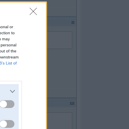
#9
sonal or
ection to
ou may
 personal
out of the
 downstream
B’s List of
#10