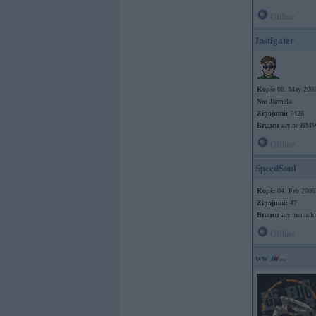
Offline
Instigater
Kopš:
08. May 200
No:
Jūrmala
Ziņojumi:
7428
Braucu ar:
ne BM
Offline
SpeedSoul
Kopš:
04. Feb 2006
Ziņojumi:
47
Braucu ar:
manualo
Offline
ww