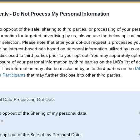
 atrumkarbu
.lv -
Do Not Process My Personal Information
07. Aug 2006, 14:54
to opt-out of the sale, sharing to third parties, or processing of your per
formation for targeted advertising by us, please use the below opt-out s
r selection. Please note that after your opt-out request is processed y
2006-08-07 14:53, SpeedSoul rakstīja:
Koniskais jau ir , taisnaa truba arii ir !
eing interest-based ads based on personal information utilized by us or
disclosed to third parties prior to your opt-out. You may separately opt-
losure of your personal information by third parties on the IAB’s list of
. This information may also be disclosed by us to third parties on the
IA
Tad jau vairāk kā pus darbs padarīts
Participants
that may further disclose it to other third parties.
tumsā pa sausu
-----------------
Pļek pļek un gatavs™
(c) гаражас Рихардс
l Data Processing Opt Outs
o opt-out of the Sharing of my personal data.
07. Aug 2006, 14:55
In
2006-08-07 14:53, SpeedSoul rakstīja:
o opt-out of the Sale of my Personal Data.
Koniskais jau ir , taisnaa truba arii ir !