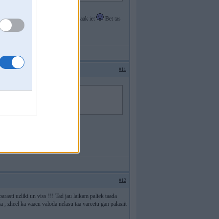
izhinal un uzreiz savaadaak, patiikamaak iet
Bet tas
apnjos
#11
. Tas varētu būt kruta
#12
arasti uzliki un viss !!! Tad jau laikam paliek taada
a , zheel ka vaacu valoda nelasu taa vareetu gan palasiit