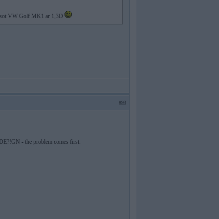
ts esot VW Golf MK1 ar 1,3D
#93
. DE?!GN - the problem comes first.