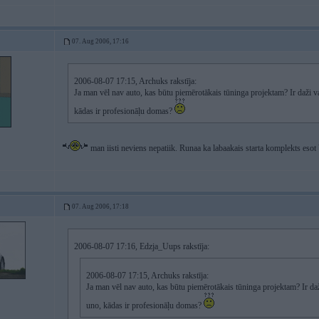
07. Aug 2006, 17:16
2006-08-07 17:15, Archuks rakstīja:
Ja man vēl nav auto, kas būtu piemērotākais tūninga projektam? Ir daži var
kādas ir profesionāļu domas?
man iisti neviens nepatiik. Runaa ka labaakais starta komplekts 
07. Aug 2006, 17:18
2006-08-07 17:16, Edzja_Uups rakstīja:
2006-08-07 17:15, Archuks rakstīja:
Ja man vēl nav auto, kas būtu piemērotākais tūninga projektam? Ir daži
uno, kādas ir profesionāļu domas?