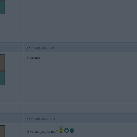
07. Aug 2006, 17:09
I nerunaa
07. Aug 2006, 17:11
A vai tad yanjux nav?