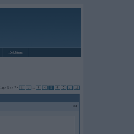
Reklāma
Lapa 5 no 7 •
|«
«
...
3
4
5
6
7
»
»|
#81