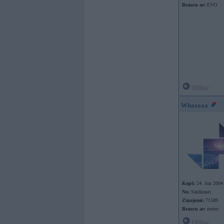
Braucu ar:
EVO
Offline
Whazaaa
Kopš:
24. Jun 2004
No:
Saulkrasti
Ziņojumi:
71589
Braucu ar:
metro
Offline