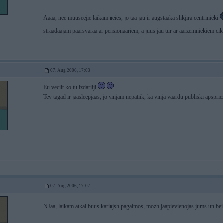
Aaaa, nee muuseejie laikam neies, jo taa jau ir augstaaka shkjira centrinieki
straadaajam paarsvaraa ar pensionaariem, a juus jau tur ar aarzemniekiem cik
07. Aug 2006, 17:03
Eu veciit ko tu izdariiji
Tev tagad ir jaasleepjaas, jo vinjam nepatiik, ka vinja vaardu publiski apspri
07. Aug 2006, 17:07
NJaa, laikam atkal buus karinjsh pagalmos, mozh jaapievienojas jums un beid