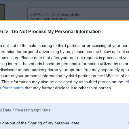
2006-08-07 17:12, Whazaaa rakstīja:
Yanjux ir kruts, nepadirsts.
p.s šodien golfam ieliku jaunas sveces, pizdjec kā veras. huļi ti hočeš 1.6
.lv -
Do Not Process My Personal Information
to opt-out of the sale, sharing to third parties, or processing of your per
ei slish, njegonji gusej
Mans 1,6 iet hulji tihochesh*2
formation for targeted advertising by us, please use the below opt-out s
r selection. Please note that after your opt-out request is processed y
eing interest-based ads based on personal information utilized by us or
disclosed to third parties prior to your opt-out. You may separately opt-
07. Aug 2006, 17:14
losure of your personal information by third parties on the IAB’s list of
Skatos jums te klopite briest
. This information may also be disclosed by us to third parties on the
IA
Participants
that may further disclose it to other third parties.
l Data Processing Opt Outs
o opt-out of the Sharing of my personal data.