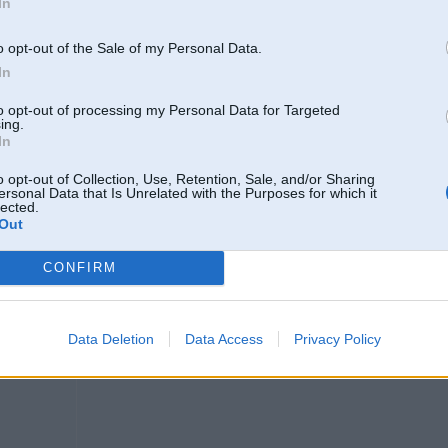
In
07. Aug 2006, 17:15
Ja man vēl nav auto, kas būtu piemērotākais tūninga projektam? Ir daži variant
o opt-out of the Sale of my Personal Data.
profesionāļu domas?
In
to opt-out of processing my Personal Data for Targeted
ing.
In
o opt-out of Collection, Use, Retention, Sale, and/or Sharing
ersonal Data that Is Unrelated with the Purposes for which it
lected.
Out
07. Aug 2006, 17:15
CONFIRM
Nebrūķē muti čalīt
te ir sarunas par ĪSTO tuningu, nevis tev kautkādu auto laušanu pa trasi, poņi
Data Deletion
Data Access
Privacy Policy
-----------------
Logo, vizītkaršu, plakātu, bukletu, flash u.c izveide. vissaldākās cenas. PM