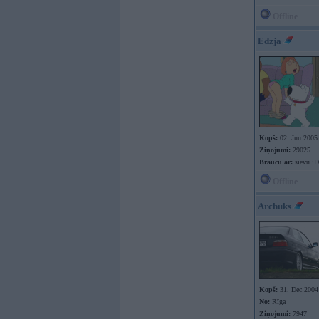
Offline
Edzja
Kopš:
02. Jun 2005
Ziņojumi:
29025
Braucu ar:
sievu :D
Offline
Archuks
Kopš:
31. Dec 2004
No:
Rīga
Ziņojumi:
7947