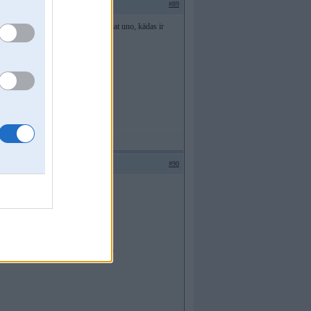
#89
i, piemēram, 1.3 escorts vai 0.9 fiat uno, kādas ir
#90
l, bļe ?
. DE?!GN - the problem comes first.