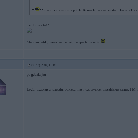
man iisti neviens nepatiik. Runaa ka labaakais starta komplek
Tu domā šito!?
Man jau patīk, uzreiz var redzēt, ka sporta variants
07. Aug 2006, 17:19
pa gabalu jau
-----------------
Logo, vizītkaršu, plakātu, bukletu, flash u.c izveide. vissaldākās cenas. PM