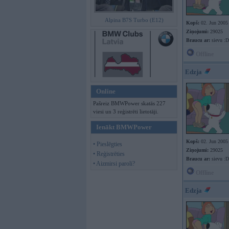
Alpina B7S Turbo (E12)
Kopš:
02. Jun 2005
Ziņojumi:
29025
Braucu ar:
sievu :D
Offline
Edzja
Online
Pašreiz BMWPower skatās 227
viesi un 3 reģistrēti lietotāji.
Ienākt BMWPower
Kopš:
02. Jun 2005
• Pieslēgties
Ziņojumi:
29025
• Reģistrēties
Braucu ar:
sievu :D
• Aizmirsi paroli?
Offline
Edzja