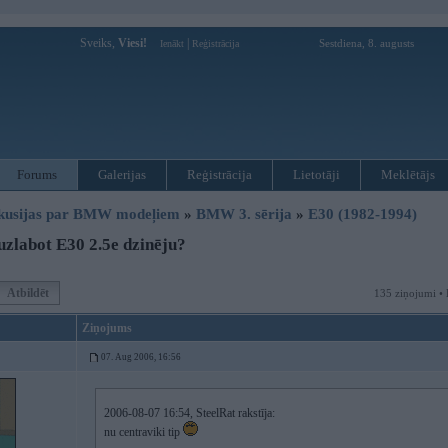
Sveiks,
Viesi!
|
Sestdiena, 8. augusts
Ienākt
Reģistrācija
Forums
Galerijas
Reģistrācija
Lietotāji
Meklētājs
kusijas par BMW modeļiem
»
BMW 3. sērija
»
E30 (1982-1994)
zlabot E30 2.5e dzinēju?
Atbildēt
135 ziņojumi • 
Ziņojums
07. Aug 2006, 16:56
2006-08-07 16:54, SteelRat rakstīja:
nu centraviki tip