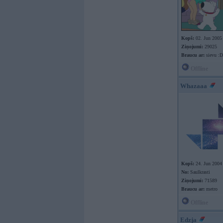
Kopš:
02. Jun 2005
Ziņojumi:
29025
Braucu ar:
sievu :D
Offline
Whazaaa
Kopš:
24. Jun 2004
No:
Saulkrasti
Ziņojumi:
71589
Braucu ar:
metro
Offline
Edzja