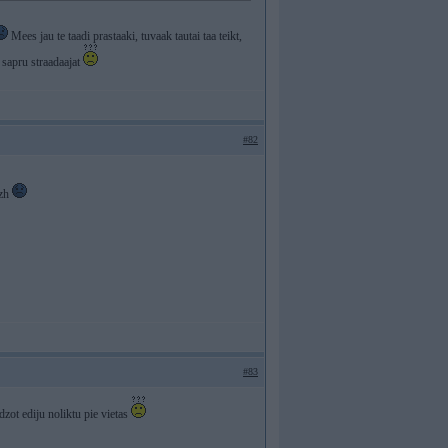
Mees jau te taadi prastaaki, tuvaak tautai taa teikt,
 sapru straadaajat
#82
ezh
#83
zot ediju noliktu pie vietas