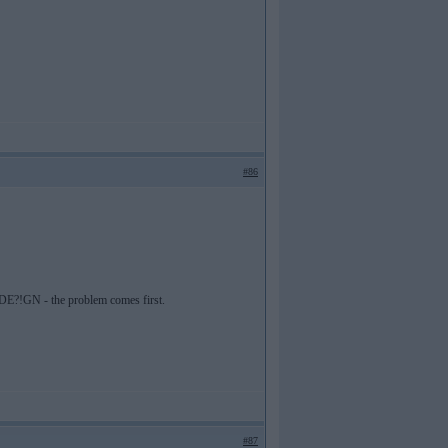
#86
. DE?!GN - the problem comes first.
#87