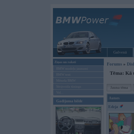
Galvenā
Ziņas un raksti
Forums
»
Dis
BMW modeļu jaunumi
Tēma: Kā u
BMW testi
Mēneša BMW
Sērijveida tūnings
Jauna tēma
Vel...
Autors
Gadījuma bilde
Edzja