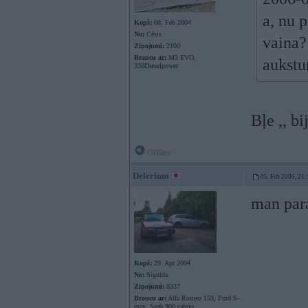
a, nu 
Kopš:
08. Feb 2004
No:
Cēsis
vaina?
Ziņojumi:
2100
Braucu ar:
M3 EVO,
aukst
330Dieselpower
Bļe ,, bi
Offline
Delerium
05. Feb 2006, 21:
man para
Kopš:
29. Apr 2004
No:
Sigulda
Ziņojumi:
8337
Braucu ar:
Alfa Romeo 159, Ford S-
max, Saab 900 cabrio