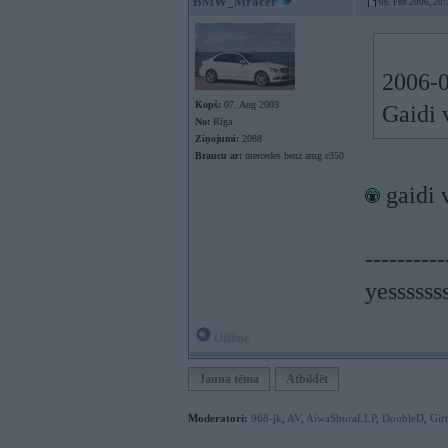
BMW_Mracer
06. Feb 2006, 20:
2006-0
Kopš:
07. Aug 2003
Gaidi 
No:
Rīga
Ziņojumi:
2088
Braucu ar:
mercedes benz amg c350
gaidi 
----------
yessssss
Offline
Jauna tēma
Atbildēt
Moderatori:
968-jk
,
AV
,
AiwaShuraLLP
,
DoubleD
,
Gir