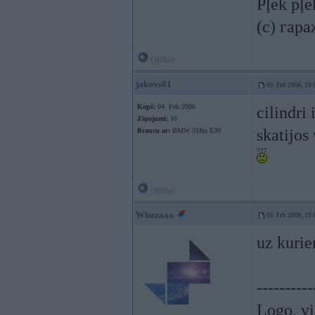
Pļek pļ
(c) гар
Offline
jakovs81
05. Feb 2006, 19:
Kopš:
04. Feb 2006
cilindri
Ziņojumi:
10
skatijos
Braucu ar:
BMW 318is E30
Offline
Whazaaa
05. Feb 2006, 19:
uz kurien
----------
Logo, vi