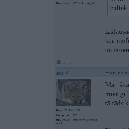
Braucu ar:
BMW pa Los Angeles
paliek 
izklausa
kaa njef
un is-ie
Offline
RM1
05. Feb 2006, 17:
Man šitā
mierīgi 
tā tāds 
Kopš:
20. Dec 2003
Ziņojumi:
64882
----------
Braucu ar:
Cincīti tumsā pa sausu
tuneli