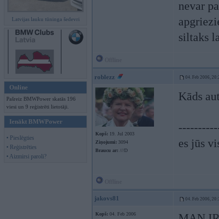
nevar pa
apgriezi
Latvijas lauku tūninga šedevri
siltaks l
Offline
roblezz
04. Feb 2006, 20:
Online
Kāds au
Pašreiz BMWPower skatās 196
viesi un 9 reģistrēti lietotāji.
Ienākt BMWPower
----------
Kopš:
19. Jul 2003
• Pieslēgties
es jūs vi
Ziņojumi:
3094
• Reģistrēties
Braucu ar:
///D
• Aizmirsi paroli?
Offline
jakovs81
04. Feb 2006, 20:
Kopš:
04. Feb 2006
MAN IR 