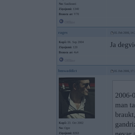
No:
Saulkrasti
Ziņojumi:
1340
Braucu ar:
V70
Offline
rages
05. Feb 2006, 14:
Kopš:
06. Sep 2004
Ja degvi
Ziņojumi:
120
Braucu ar:
4x4
Offline
bmwaddict
05. Feb 2006, 17:
2006-0
man ta
braukt,
gandri
Kopš:
23. Oct 2002
No:
Ogre
nevar 
Ziņojumi:
8263