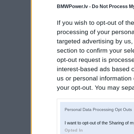
BMWPower.lv -
Do Not Process My
If you wish to opt-out of the
processing of your personal
targeted advertising by us
section to confirm your sel
opt-out request is proces
interest-based ads based o
us or personal information d
your opt-out. You may separ
disclosure of your personal
IAB’s list of downstream pa
Personal Data Processing Opt Outs
also be disclosed by us to 
I want to opt-out of the Sharing of 
Downstream Participants
th
Opted In
third parties.