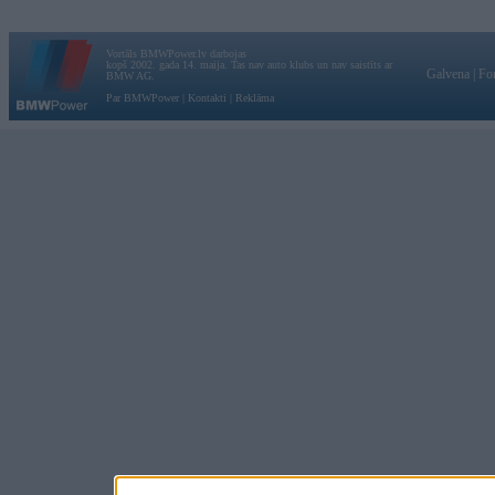
Vortāls BMWPower.lv darbojas
kopš 2002. gada 14. maija. Tas nav auto klubs un nav saistīts ar
Galvena
|
Fo
BMW AG.
Par BMWPower
|
Kontakti
|
Reklāma