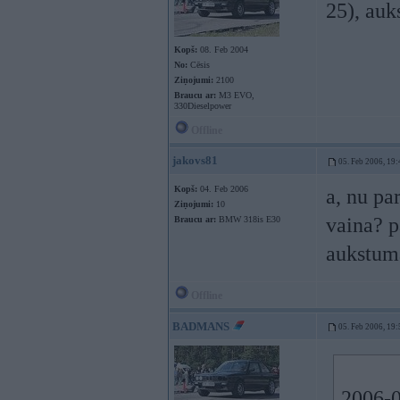
25), auk
Kopš:
08. Feb 2004
No:
Cēsis
Ziņojumi:
2100
Braucu ar:
M3 EVO,
330Dieselpower
Offline
jakovs81
05. Feb 2006, 19:
Kopš:
04. Feb 2006
a, nu pa
Ziņojumi:
10
vaina? p
Braucu ar:
BMW 318is E30
aukstum
Offline
BADMANS
05. Feb 2006, 19:
2006-0