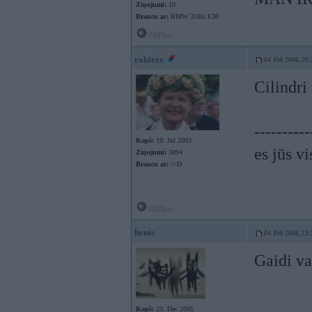
Ziņojumi:
10
Braucu ar:
BMW 318is E30
Offline
roblezz
04. Feb 2006, 20:
Cilindri 
----------
Kopš:
19. Jul 2003
es jūs vi
Ziņojumi:
3094
Braucu ar:
///D
Offline
henis
04. Feb 2006, 23:
Gaidi v
Kopš:
23. Dec 2005