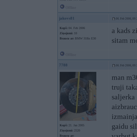
Offline
jakovs81
06. Feb 2006, 09:
Kopš:
04. Feb 2006
a kads z
Ziņojumi:
10
sitam mo
Braucu ar:
BMW 318is E30
Offline
7788
06. Feb 2006, 09:
man m30,
truji ta
saljerka
aizbrauc
izmainja
gaidu si
Kopš:
21. Jan 2005
Ziņojumi:
2520
varbut 
Braucu ar: