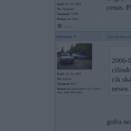
Kopš:
24. Jun 2004
cenas. P
No:
Saulkrasti
Ziņojumi:
71589
Braucu ar:
metro
Offline
Delerium
05. Feb 2006, 19:
2006-0
cilindr
Kopš:
29. Apr 2004
cik ska
No:
Sigulda
Ziņojumi:
8337
nesen
Braucu ar:
Alfa Romeo 159, Ford S-
max, Saab 900 cabrio
gofra no 