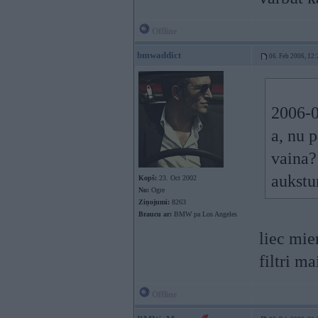
Offline
bmwaddict
06. Feb 2006, 12:
2006-0
a, nu 
vaina?
aukst
Kopš:
23. Oct 2002
No:
Ogre
Ziņojumi:
8263
Braucu ar:
BMW pa Los Angeles
liec mie
filtri ma
Offline