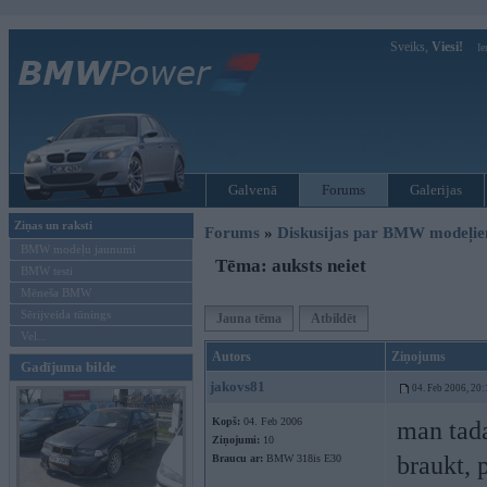
Sveiks,
Viesi!
Ie
Galvenā
Forums
Galerijas
Ziņas un raksti
Forums
»
Diskusijas par BMW modeļi
BMW modeļu jaunumi
Tēma: auksts neiet
BMW testi
Mēneša BMW
Sērijveida tūnings
Jauna tēma
Atbildēt
Vel...
Autors
Ziņojums
Gadījuma bilde
jakovs81
04. Feb 2006, 20:
Kopš:
04. Feb 2006
man tada
Ziņojumi:
10
braukt, 
Braucu ar:
BMW 318is E30