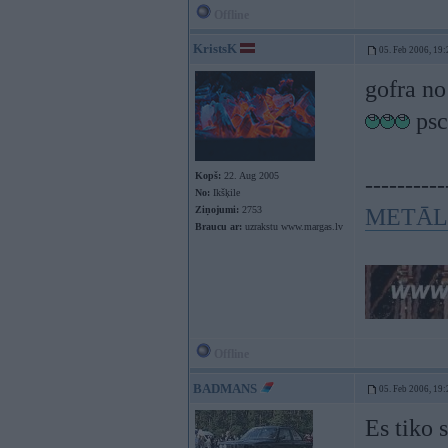
Offline
KristsK
05. Feb 2006, 19:
gofra no 
psc
Kopš:
22. Aug 2005
----------
No:
Ikšķile
Ziņojumi:
2753
METĀL
Braucu ar:
uzrakstu www.margas.lv
Offline
BADMANS
05. Feb 2006, 19:
Es tiko 