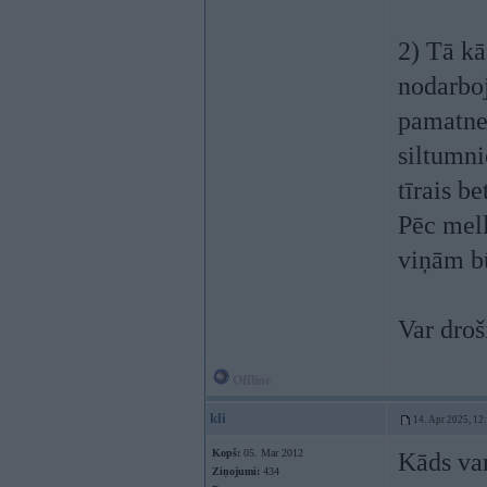
2) Tā kā
nodarboj
pamatne 
siltumni
tīrais be
Pēc mell
viņām bū
Var dro
Offline
kli
14. Apr 2025, 12
Kopš:
05. Mar 2012
Kāds var
Ziņojumi:
434