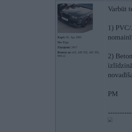
Varbūt t
1) PVC/
nomainīt
Kopš:
05. Apr 2005
No:
Rīga
Ziņojumi:
2417
Braucu ar:
e21, e36 332, e92 335,
2) Beton
944 s2
izlīdzin
novadīša
PM
----------