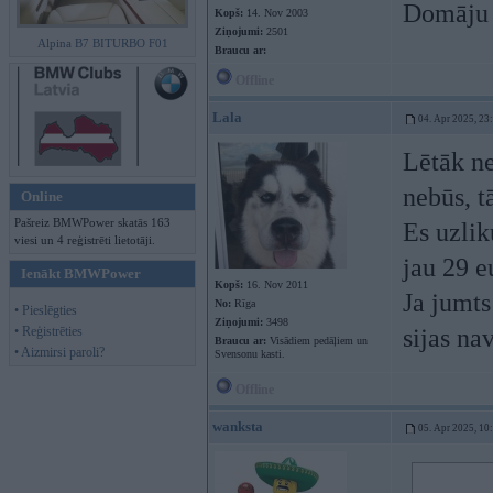
Domāju 
Kopš:
14. Nov 2003
Ziņojumi:
2501
Alpina B7 BITURBO F01
Braucu ar:
Offline
Lala
04. Apr 2025, 23
Lētāk ne
nebūs, t
Online
Pašreiz BMWPower skatās 163
Es uzlik
viesi un 4 reģistrēti lietotāji.
jau 29 e
Ienākt BMWPower
Kopš:
16. Nov 2011
Ja jumts
No:
Rīga
• Pieslēgties
Ziņojumi:
3498
• Reģistrēties
sijas na
Braucu ar:
Visādiem pedāļiem un
• Aizmirsi paroli?
Svensonu kasti.
Offline
wanksta
05. Apr 2025, 10