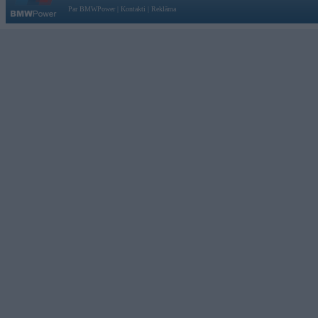
Par BMWPower
|
Kontakti
|
Reklāma