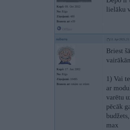
Depo ir 
Kopš:
09. Oct 2012
lielāku 
No:
Rīga
Ziņojumi:
480
Braucu ar:
e39
Offline
subaru
11. Apr 2025, 21
Briest š
vairākā
Kopš:
17. Jun 2002
No:
Rīga
1) Vai t
Ziņojumi:
10495
Braucu ar:
rokām uz stūres
ar modu
varētu u
pēcāk ga
budžets,
max