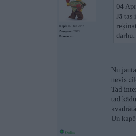
04 Apr
Jā tas
rēķinā
Kopš:
05. Jun 2012
Ziņojumi:
7889
darbu.
Braucu ar:
Nu jautā
nevis ci
Tad inte
tad kādu
kvadrāt
Un kapēc
Online