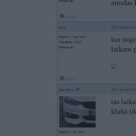
atrodas 
Braucu ar:
Offline
user
20. Apr 2025, 18
Kopš:
12. May 2020
kur nopi
Ziņojumi:
14558
laikam p
Braucu ar:
Offline
Jurchixx
20. Apr 2025, 18
tas laik
klubā ti
Kopš:
19. Apr 2012