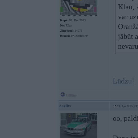
Klau, 
var uz
Kopš:
08. Dec 2013
Oranžā
No:
Rīga
Ziņojumi:
14076
jābūt 
Braucu ar:
30niekiem
nevaru
Lūdzu!
Offline
aaziits
11. Apr 2025, 20
oo, pald