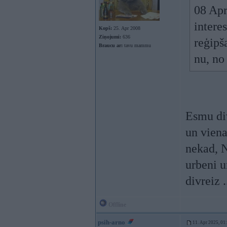
08 Apr
intere
Kopš:
25. Apr 2008
Ziņojumi:
636
reģipš
Braucu ar:
tavu mammu
nu, no
Esmu div
un viena
nekad, 
urbeni u
divreiz .
Offline
psih-arno
11. Apr 2025, 01