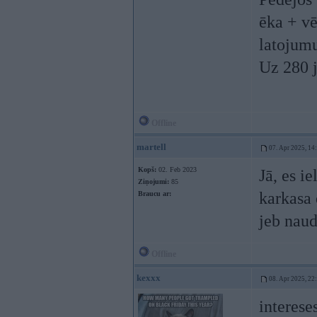
ēka + vē
latojumu
Uz 280 
Offline
martell
07. Apr 2025, 14
Kopš:
02. Feb 2023
Jā, es i
Ziņojumi:
85
karkasa 
Braucu ar:
jeb naud
Offline
kexxx
08. Apr 2025, 22
interese