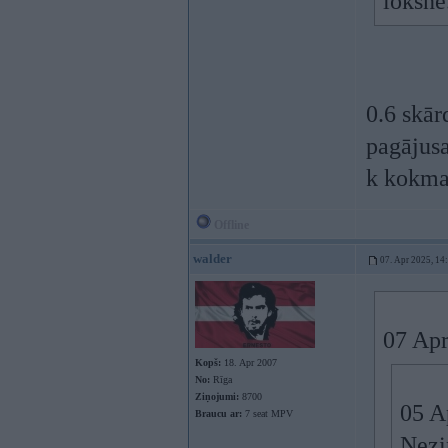
loksne
0.6 skār
pagājusa
k kokmat
Offline
walder
07. Apr 2025, 14
07 Apr
Kopš:
18. Apr 2007
No:
Rīga
Ziņojumi:
8700
05 A
Braucu ar:
7 seat MPV
Nezin