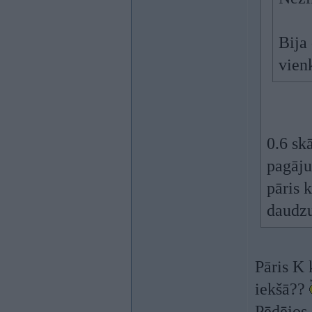
Bija
vien
0.6 sk
pagāju
pāris 
daudzu
Pāris K 
iekšā??
Pēdējos 