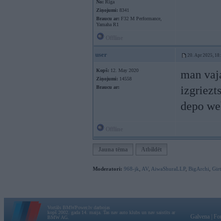
No:
Rīga
Ziņojumi:
8341
Braucu ar:
F32 M Performance,
Yamaha R1
Offline
user
20. Apr 2025, 18
Kopš:
12. May 2020
man vaj
Ziņojumi:
14558
izgriezt
Braucu ar:
depo we
Offline
Jauna tēma
Atbildēt
Moderatori:
968-jk
,
AV
,
AiwaShuraLLP
,
BigArchi
,
Gir
Vortāls BMWPower.lv darbojas
kopš 2002. gada 14. maija. Tas nav auto klubs un nav saistīts ar
Galvena
|
Fo
BMW AG.