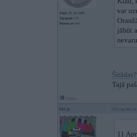
Klau, 
var uz
Kopš:
30. Jan 2009
Ziņojumi:
175
Oranžā
Braucu ar:
4x4
jābūt 
nevaru
Šitādas?
Tajā pa
Offline
968-jk
11. Apr 2025, 19
11 Apr