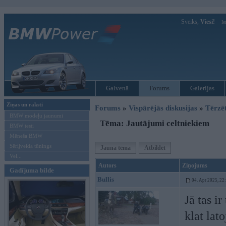
Sveiks,
Viesi!
Ie
Galvenā
Forums
Galerijas
Ziņas un raksti
Forums
»
Vispārējās diskusijas
»
Tērzē
BMW modeļu jaunumi
Tēma: Jautājumi celtniekiem
BMW testi
Mēneša BMW
Sērijveida tūnings
Jauna tēma
Atbildēt
Vel...
Autors
Ziņojums
Gadījuma bilde
Bullis
04. Apr 2025, 22
Jā tas i
klat lat