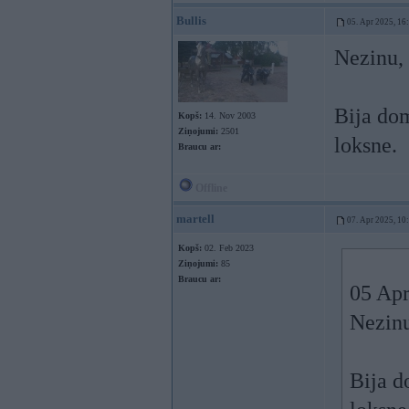
Bullis
05. Apr 2025, 16
Nezinu, 
Bija dom
Kopš:
14. Nov 2003
Ziņojumi:
2501
loksne.
Braucu ar:
Offline
martell
07. Apr 2025, 10
Kopš:
02. Feb 2023
Ziņojumi:
85
Braucu ar:
05 Apr
Nezinu
Bija d