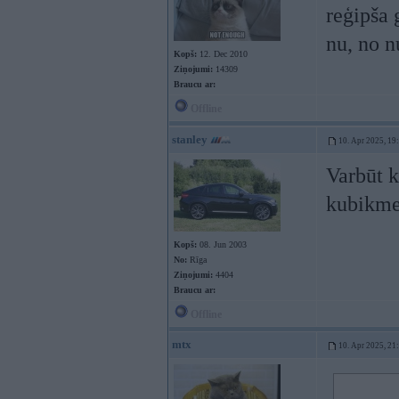
reģipša 
nu, no n
Kopš:
12. Dec 2010
Ziņojumi:
14309
Braucu ar:
Offline
stanley
10. Apr 2025, 19
Varbūt 
kubikme
Kopš:
08. Jun 2003
No:
Rīga
Ziņojumi:
4404
Braucu ar:
Offline
mtx
10. Apr 2025, 21