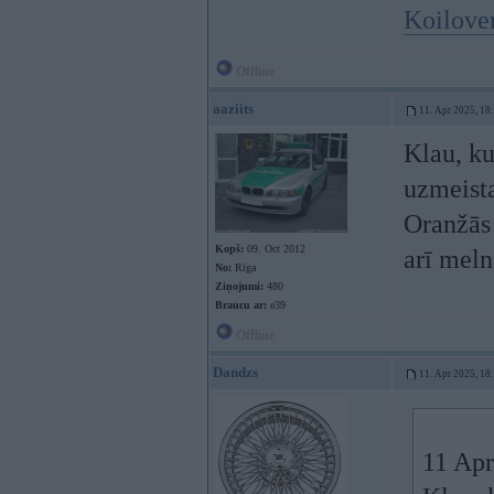
Koilover
Offline
aaziits
11. Apr 2025, 18
Klau, ku
uzmeist
Oranžās 
Kopš:
09. Oct 2012
arī meln
No:
Rīga
Ziņojumi:
480
Braucu ar:
e39
Offline
Dandzs
11. Apr 2025, 18
11 Apr