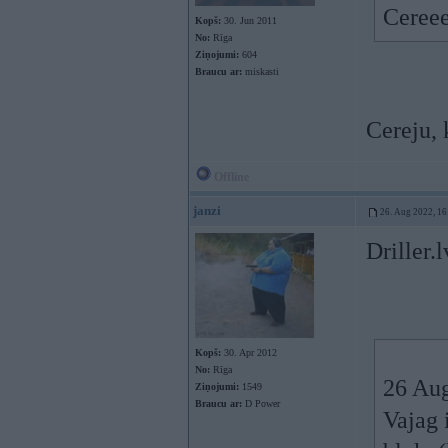
Cereee
Kopš:
30. Jun 2011
No:
Rīga
Ziņojumi:
604
Braucu ar:
miskasti
Cereju, 
Offline
janzi
26. Aug 2022, 16
Driller.l
Kopš:
30. Apr 2012
No:
Rīga
26 Au
Ziņojumi:
1549
Braucu ar:
D Power
Vajag 