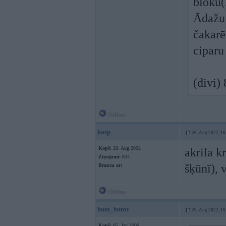
bloku(
Ādažu 
čakarē
ciparu
(divi)
Offline
kasp
26. Aug 2022, 16
Kopš:
28. Aug 2002
akrila k
Ziņojumi:
834
šķūnī), 
Braucu ar:
Offline
bum_bumz
26. Aug 2022, 16
Kopš:
05. Jan 2006