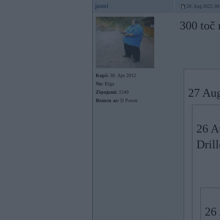
janzi
28. Aug 2022, 00
300 toč 
Kopš:
30. Apr 2012
No:
Rīga
27 Au
Ziņojumi:
1549
Braucu ar:
D Power
26 A
Drill
26