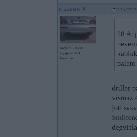
PowerBMW
28. Aug 2022, 08
28 Au
nevein
Kopš:
27. Jul 2006
kabluk
Ziņojumi:
5824
Braucu ar:
paleto
driller 
vismaz 
ļoti sak
Smiltene
degviela