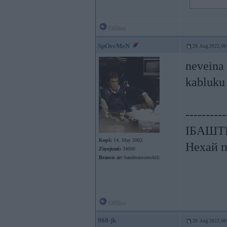
Offline
SpOrcMeN
28. Aug 2022, 00
neveina 
kabluku
----------
ІБАШТЕ!
Kopš:
14. May 2002
Нехай п
Ziņojumi:
34090
Braucu ar:
banderautomobili
Offline
968-jk
28. Aug 2022, 00