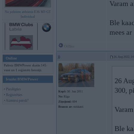
Varam ar
No pelniem atdzimis E36 M3 GT
Individual
Ble kaad
mees ar 
Offline
jj
26. Aug 2022, 14
Online
Pašreiz BMWPower skatās 145
viesi un 1 reģistrēti lietotāji.
Ienākt BMWPower
26 Au
300, p
• Pieslēgties
Kopš:
30. Jun 2011
• Reģistrēties
No:
Rīga
• Aizmirsi paroli?
Ziņojumi:
604
Braucu ar:
miskasti
Varam 
Ble ka