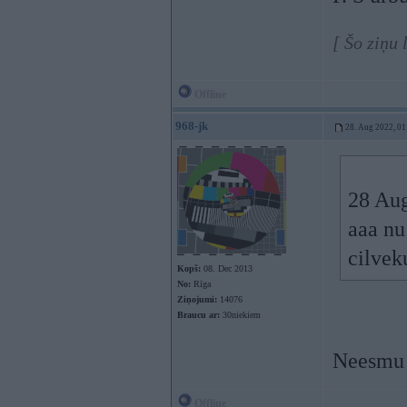
[ Šo ziņu 
Offline
968-jk
28. Aug 2022, 01
28 Au
aaa nu
cilve
Kopš:
08. Dec 2013
No:
Rīga
Ziņojumi:
14076
Braucu ar:
30niekiem
Neesmu p
Offline