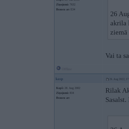
Ziņojumi:
7632
Braucu ar:
E34
26 Aug
akrila 
ziemā 
Vai ta s
Offline
kasp
26. Aug 2022, 17
Kopš:
28. Aug 2002
Rilak Ak
Ziņojumi:
834
Sasalst.
Braucu ar: