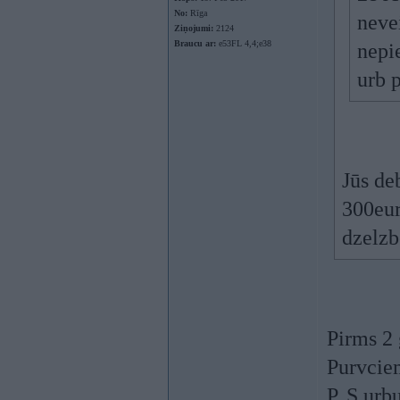
No:
Rīga
neve
Ziņojumi:
2124
Braucu ar:
e53FL 4,4;e38
nepi
urb p
Jūs de
300eur
dzelzb
Pirms 2
Purvci
P. S ur