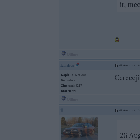
ir, me
Offline
Krishus
26. Aug 2022, 14
Kopš:
13. Mar 2006
Cereeeji
No:
Subate
Ziņojumi:
3217
Braucu ar:
Offline
jj
26. Aug 2022, 15
26 Au