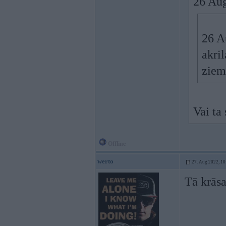
26 Au
26 A
akril
ziem
Vai ta
Offline
werto
27. Aug 2022, 10
Tā krāsa