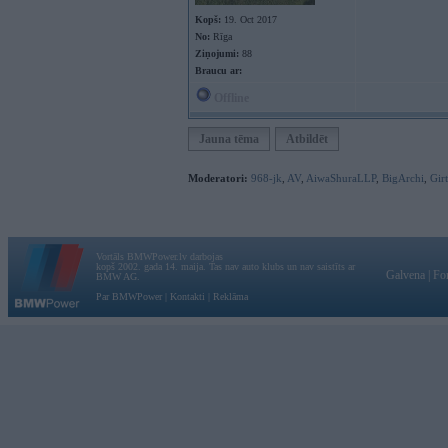
Kopš:
19. Oct 2017
No:
Rīga
Ziņojumi:
88
Braucu ar:
Offline
Jauna tēma
Atbildēt
Moderatori:
968-jk
,
AV
,
AiwaShuraLLP
,
BigArchi
,
Gir
Vortāls BMWPower.lv darbojas
kopš 2002. gada 14. maija. Tas nav auto klubs un nav saistīts ar
Galvena
|
Fo
BMW AG.
Par BMWPower
|
Kontakti
|
Reklāma