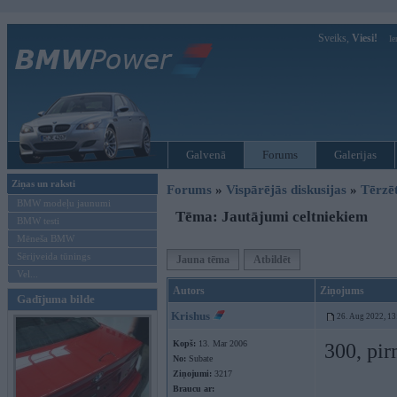
Sveiks,
Viesi!
Ie
Galvenā
Forums
Galerijas
Ziņas un raksti
Forums
»
Vispārējās diskusijas
»
Tērzē
BMW modeļu jaunumi
Tēma: Jautājumi celtniekiem
BMW testi
Mēneša BMW
Sērijveida tūnings
Jauna tēma
Atbildēt
Vel...
Autors
Ziņojums
Gadījuma bilde
Krishus
26. Aug 2022, 13
Kopš:
13. Mar 2006
300, pir
No:
Subate
Ziņojumi:
3217
Braucu ar: