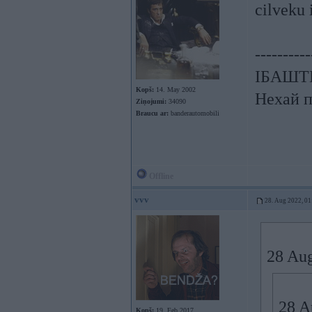
cilveku
----------
ІБАШТЕ!
Kopš:
14. May 2002
Нехай п
Ziņojumi:
34090
Braucu ar:
banderautomobili
Offline
vvv
28. Aug 2022, 01
28 Au
28 A
Kopš:
19. Feb 2017