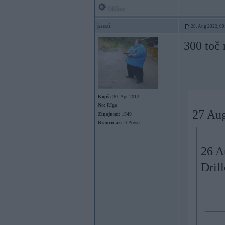
Offline
janzi
28. Aug 2022, 00
300 toč 
Kopš:
30. Apr 2012
No:
Rīga
27 Au
Ziņojumi:
1549
Braucu ar:
D Power
26 A
Drill