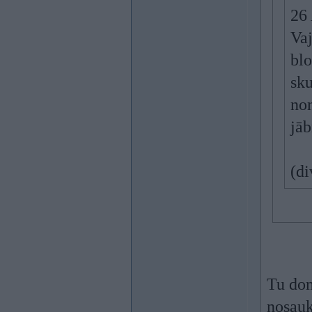
26
Va
blo
sku
nom
jāb
(di
Tu dom
nosauk