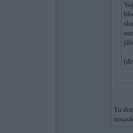
Va
blo
sku
nom
jāb
(di
Tu dom
nosauk