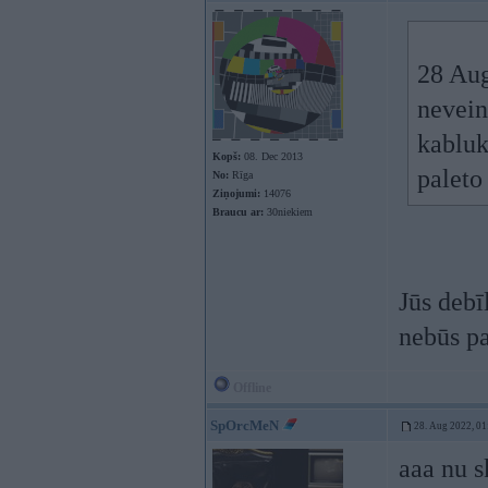
28 Au
nevein
kabluk
Kopš:
08. Dec 2013
paleto
No:
Rīga
Ziņojumi:
14076
Braucu ar:
30niekiem
Jūs debī
nebūs p
Offline
SpOrcMeN
28. Aug 2022, 01
aaa nu s