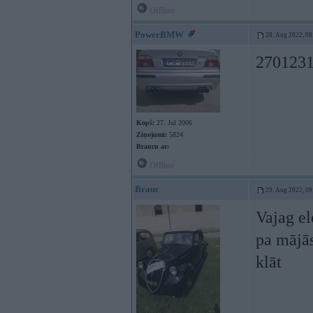
Offline
PowerBMW
28. Aug 2022, 08
270123
Kopš:
27. Jul 2006
Ziņojumi:
5824
Braucu ar:
Offline
Brauc
29. Aug 2022, 09
Vajag el
pa mājās
klāt