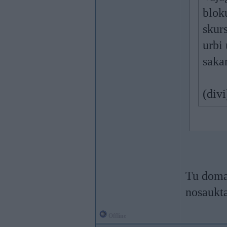
blok
skur
urbi
saka
(divi
Tu doma
nosaukt
Offline