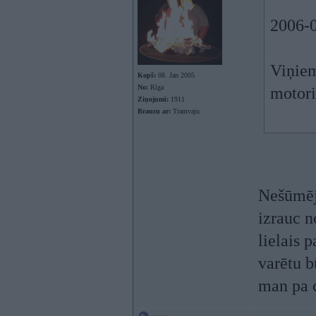
2006-0
Viņiem
Kopš:
08. Jan 2005
No:
Rīga
motori
Ziņojumi:
1911
Braucu ar:
Tramvaju
Nešūmēj
izrauc n
lielais 
varētu b
man pa c