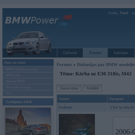
Sveiks,
Viesi!
Ie
Galvenā
Forums
Galerijas
Ziņas un raksti
Forums
»
Diskusijas par BMW modeļi
BMW modeļu jaunumi
Tēma: Kārba uz E30 318is, M42
BMW testi
Mēneša BMW
Sērijveida tūnings
Jauna tēma
Atbildēt
Vel...
Autors
Ziņojums
Gadījuma bilde
Srakans
06. Jan 2006, 00:
2006-0