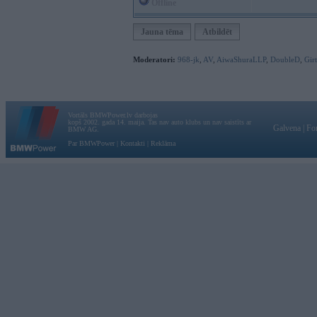
Offline
Jauna tēma
Atbildēt
Moderatori:
968-jk
,
AV
,
AiwaShuraLLP
,
DoubleD
,
Gir
Vortāls BMWPower.lv darbojas
kopš 2002. gada 14. maija. Tas nav auto klubs un nav saistīts ar
Galvena
|
Fo
BMW AG.
Par BMWPower
|
Kontakti
|
Reklāma