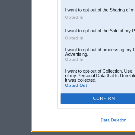
also be disclosed by us to 
I want to opt-out of the Sharing of 
Downstream Participants
th
Opted In
third parties.
I want to opt-out of the Sale of my 
Opted In
I want to opt-out of processing my 
Advertising.
Opted In
I want to opt-out of Collection, Use
of my Personal Data that Is Unrelat
it was collected.
Opted Out
CONFIRM
Data Deletion