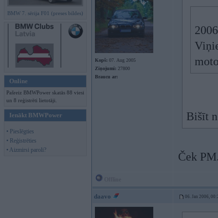
BMW 7. sērija F01 (preses bildes)
2006
Viņi
moto
Kopš:
07. Aug 2005
Ziņojumi:
27800
Braucu ar:
Online
Pašreiz BMWPower skatās 88 viesi
un 8 reģistrēti lietotāji.
Bišīt 
Ienākt BMWPower
• Pieslēgties
• Reģistrēties
• Aizmirsi paroli?
Ček PM.
Offline
daavo
06. Jan 2006, 00: