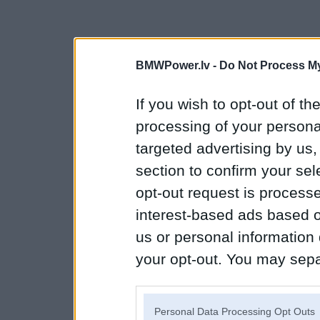
BMWPower.lv -
Do Not Process My
If you wish to opt-out of the
processing of your personal
targeted advertising by us
section to confirm your sel
opt-out request is proces
interest-based ads based o
us or personal information d
your opt-out. You may separ
disclosure of your personal
IAB’s list of downstream pa
Personal Data Processing Opt Outs