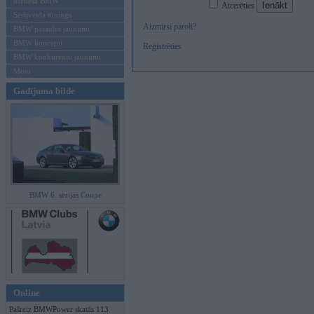
Mēneša BMW
Atcerēties
Sērijveida tūnings
Aizmirsi paroli?
BMW pasaules jaunumi
BMW koncepti
Reģistrēties
BMW konkurentu jaunumi
Moto
Gadījuma bilde
BMW 6. sērijas Coupe
Online
Pašreiz BMWPower skatās 113