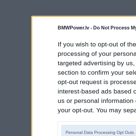
BMWPower.lv -
Do Not Process My
If you wish to opt-out of the
processing of your personal
targeted advertising by us
section to confirm your sel
opt-out request is proces
interest-based ads based o
us or personal information d
your opt-out. You may separ
disclosure of your personal
IAB’s list of downstream pa
Personal Data Processing Opt Outs