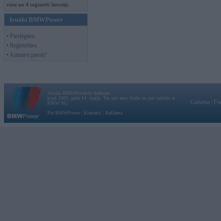
viesi un 4 reģistrēti lietotāji.
Ienākt BMWPower
• Pieslēgties
• Reģistrēties
• Aizmirsi paroli?
Vortāls BMWPower.lv darbojas
kopš 2002. gada 14. maija. Tas nav auto klubs un nav saistīts ar
Galvena
|
Fo
BMW AG.
Par BMWPower
|
Kontakti
|
Reklāma