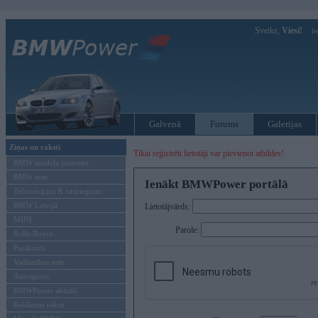
Sveiks,
Viesi!
Ie
Galvenā
Forums
Galerijas
Ziņas un raksti
Tikai reģistrēti lietotāji var pievienot atbildes!
BMW modeļu jaunumi
BMW testi
Ienākt BMWPower portālā
Tehnoloģijas & sasniegumi
BMW Latvijā
Lietotājvārds:
MINI
Parole:
Rolls-Royce
Pasākumi
Vadāmības tests
Autosports
BMWPower aktuāli
Reklāmas raksti