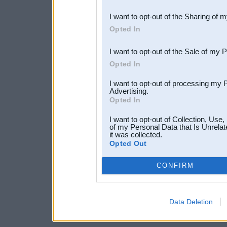
also be disclosed by us to 
I want to opt-out of the Sharing of 
Downstream Participants
th
Opted In
third parties.
I want to opt-out of the Sale of my 
Opted In
I want to opt-out of processing my 
Advertising.
Opted In
I want to opt-out of Collection, Use
of my Personal Data that Is Unrelat
it was collected.
Opted Out
CONFIRM
Data Deletion