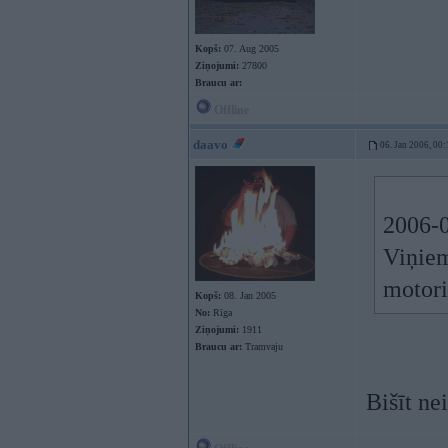
Kopš:
07. Aug 2005
Ziņojumi:
27800
Braucu ar:
Offline
daavo
06. Jan 2006, 00:
2006-0
Viņiem
motori
Kopš:
08. Jan 2005
No:
Rīga
Ziņojumi:
1911
Braucu ar:
Tramvaju
Bišīt n