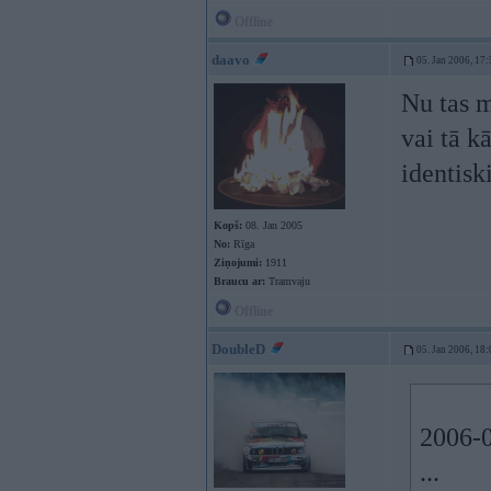
Offline
daavo
05. Jan 2006, 17:
Nu tas 
vai tā k
identisk
Kopš:
08. Jan 2005
No:
Rīga
Ziņojumi:
1911
Braucu ar:
Tramvaju
Offline
DoubleD
05. Jan 2006, 18:
2006-0
...