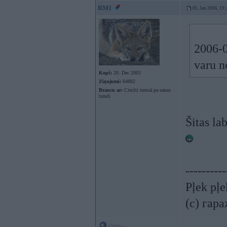
RM1
05. Jan 2006, 19:
2006-0
varu n
Kopš:
20. Dec 2003
Ziņojumi:
64882
Braucu ar:
Cincīti tumsā pa sausu
tuneli
Šitas la
----------
Pļek pļ
(c) гар