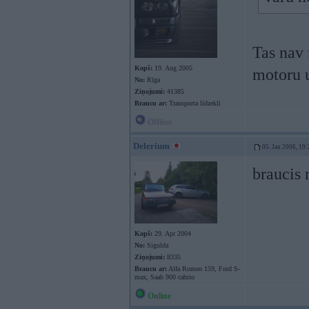
Tas nav 
Kopš:
19. Aug 2005
motoru u
No:
Rīga
Ziņojumi:
41385
Braucu ar:
Transporta līdzekli
Offline
Delerium
05. Jan 2006, 19:
braucis 
Kopš:
29. Apr 2004
No:
Sigulda
Ziņojumi:
8335
Braucu ar:
Alfa Romeo 159, Ford S-
max, Saab 900 cabrio
Online