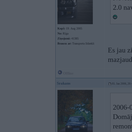
2.0 na
Kopš:
19. Aug 2005
No:
Rīga
Ziņojumi:
41385
Braucu ar:
Transporta līdzekli
Es jau z
mazjaud
Offline
Srakans
05. Jan 2006, 20:
2006-0
Domāju
remont