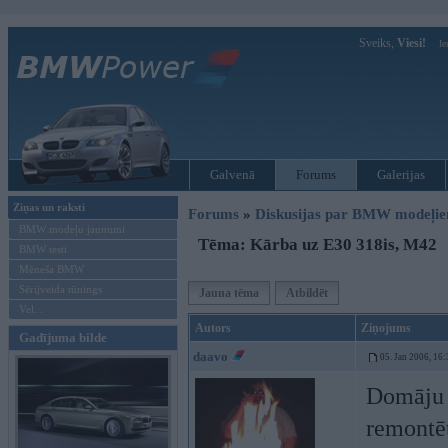
Sveiks,
Viesi!
Ie
Galvenā
Forums
Galerijas
Ziņas un raksti
Forums
»
Diskusijas par BMW modeļi
BMW modeļu jaunumi
Tēma: Kārba uz E30 318is, M42
BMW testi
Mēneša BMW
Sērijveida tūnings
Jauna tēma
Atbildēt
Vel...
Autors
Ziņojums
Gadījuma bilde
daavo
05. Jan 2006, 16:
Domāju n
remontēt