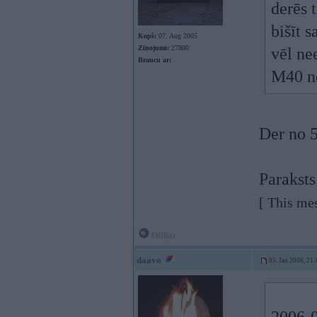
derēs 
bišīt 
Kopš:
07. Aug 2005
Ziņojumi:
27800
vēl ne
Braucu ar:
M40 ne
Der no 
Paraksts
[ This me
Offline
daavo
05. Jan 2006, 21: