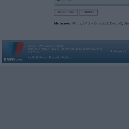
Offline
Jauna tēma
Atbildēt
Moderatori:
968-jk
,
AV
,
AiwaShuraLLP
,
DoubleD
,
Gir
Vortāls BMWPower.lv darbojas
kopš 2002. gada 14. maija. Tas nav auto klubs un nav saistīts ar
Galvena
|
Fo
BMW AG.
Par BMWPower
|
Kontakti
|
Reklāma