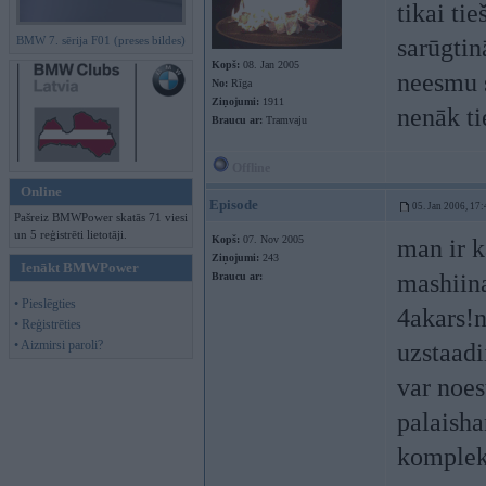
tikai ti
BMW 7. sērija F01 (preses bildes)
sarūgtin
Kopš:
08. Jan 2005
neesmu s
No:
Rīga
Ziņojumi:
1911
nenāk ti
Braucu ar:
Tramvaju
Offline
Online
Episode
05. Jan 2006, 17:
Pašreiz BMWPower skatās 71 viesi
un 5 reģistrēti lietotāji.
Kopš:
07. Nov 2005
man ir k
Ziņojumi:
243
Ienākt BMWPower
mashiina
Braucu ar:
• Pieslēgties
4akars!n
• Reģistrēties
• Aizmirsi paroli?
uzstaadi
var noes
palaisha
komplekt