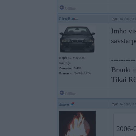
Offline
GirtzB
05. Jan 2006, 18:
Imho vi
savstarp
Kopš:
15. May 2002
----------
No:
Rīga
Braukt i
Ziņojumi:
22409
Braucu ar:
2x(R6+LSD)
Tikai R
Offline
daavo
05. Jan 2006, 18:
2006-0