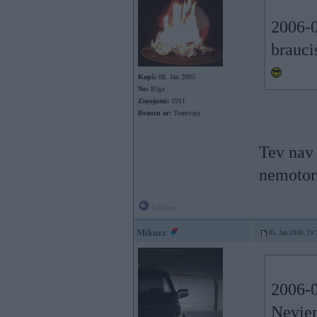
2006-0
brauci
Kopš:
08. Jan 2005
No:
Rīga
Ziņojumi:
1911
Braucu ar:
Tramvaju
Tev nav
nemotor
Offline
Mikuzz
05. Jan 2006, 19:
2006-0
Nevien