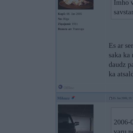
Imho v
savsta
Kopš:
08. Jan 2005
No:
Rīga
Ziņojumi:
1911
Braucu ar:
Tramvaju
Es ar se
saka ka 
daudz pa
ka atsald
Offline
Mikuzz
05. Jan 2006, 19:
2006-0
varu n