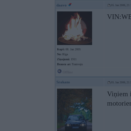
daavo
05. Jan 2006, 21:
VIN:WB
Kopš:
08. Jan 2005
No:
Rīga
Ziņojumi:
1911
Braucu ar:
Tramvaju
Offline
Srakans
05. Jan 2006, 21:
Viņiem i
motoriem