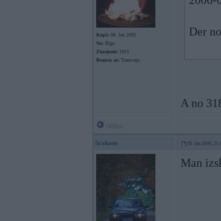
2006-0
Der no
Kopš:
08. Jan 2005
No:
Rīga
Ziņojumi:
1911
Braucu ar:
Tramvaju
A no 31
Offline
Srakans
05. Jan 2006, 21:
Man izsk