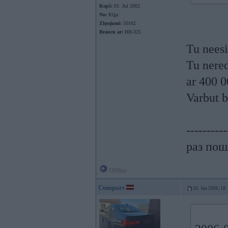
Kopš:
01. Jul 2002
No:
Rīga
Ziņojumi:
50162
Braucu ar:
HH-325
Tu neesi
Tu nered
ar 400 
Varbut b
----------
раз пошл
Offline
Cumpars
05. Jan 2006, 18: