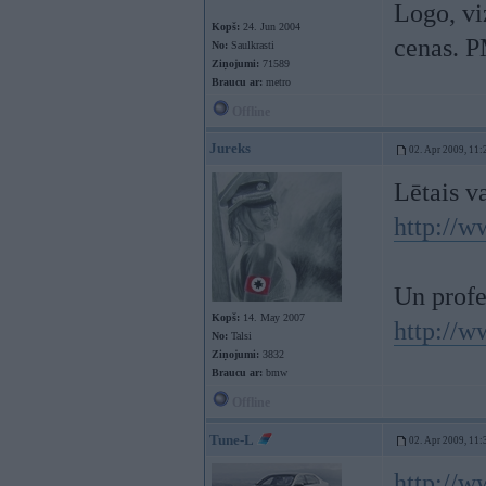
Logo, viz
Kopš:
24. Jun 2004
cenas. P
No:
Saulkrasti
Ziņojumi:
71589
Braucu ar:
metro
Offline
Jureks
02. Apr 2009, 11:
Lētais va
http://
Un profe
Kopš:
14. May 2007
http://
No:
Talsi
Ziņojumi:
3832
Braucu ar:
bmw
Offline
Tune-L
02. Apr 2009, 11:
http://