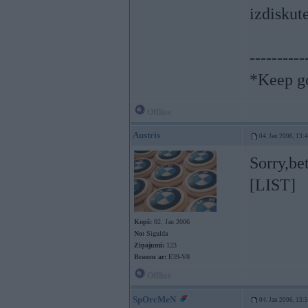
izdiskut
----------
*Keep go
Offline
Austris
04. Jan 2006, 13:
Sorry,be
[LIST]
Kopš:
02. Jan 2006
No:
Sigulda
Ziņojumi:
123
Braucu ar:
E39-V8
Offline
SpOrcMeN
04. Jan 2006, 13: