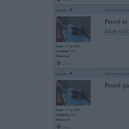
Offline
Grosha
03. Oct 2006, 22:
Provē te
ādas sal
Kopš:
14. Apr 2006
Ziņojumi:
2722
Braucu ar:
Offline
Grosha
03. Oct 2006, 22:
Provē pa
Kopš:
14. Apr 2006
Ziņojumi:
2722
Braucu ar:
Offline