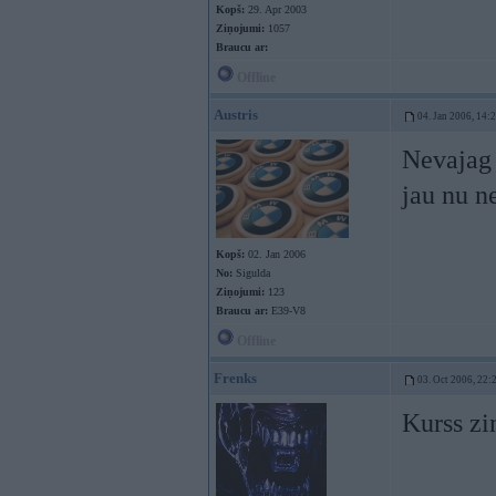
Kopš:
29. Apr 2003
Ziņojumi:
1057
Braucu ar:
Offline
Austris
04. Jan 2006, 14:
Nevajag 
jau nu n
Kopš:
02. Jan 2006
No:
Sigulda
Ziņojumi:
123
Braucu ar:
E39-V8
Offline
Frenks
03. Oct 2006, 22:
Kurss zi