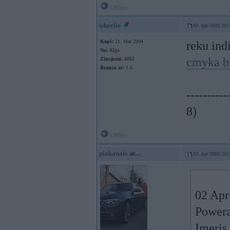
Offline
wheelie
02. Apr 2009, 10:
Kopš:
21. Mar 2004
reku ind
No:
Rīga
cmyka b
Ziņojumi:
6862
Braucu ar:
1.6
----------
8)
Offline
plakanais
02. Apr 2009, 10:
02 Apr
Powera
Imeris