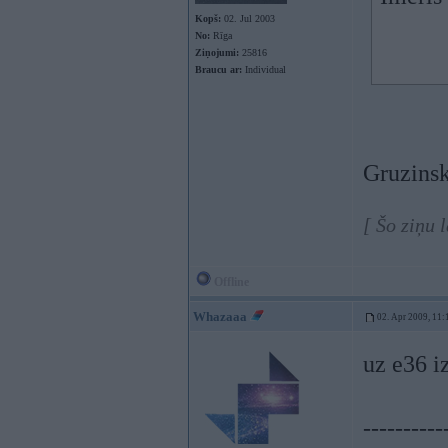
Kopš:
02. Jul 2003
No:
Rīga
Ziņojumi:
25816
Braucu ar:
Individual
Gruzinsk
[ Šo ziņu 
Offline
Whazaaa
02. Apr 2009, 11:
uz e36 i
----------