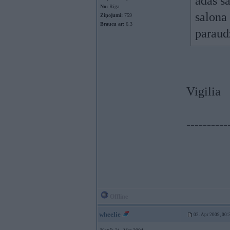
adas sa
No:
Rīga
salona 
Ziņojumi:
759
Braucu ar:
6.3
paraud
Vigilia
----------
Offline
wheelie
02. Apr 2009, 00: