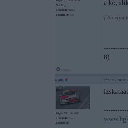
Kopš:
21. Mar 2004
a ko, sl
No:
Rīga
Ziņojumi:
6862
Braucu ar:
1.6
[ Šo ziņu 
----------
8)
Offline
6500
02. Apr 2009, 00:
izskataas
----------
Kopš:
19. Feb 2007
www.hgk
Ziņojumi:
15715
Braucu ar: