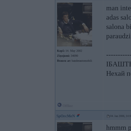
man inter
adas sal
salona bi
paraudzi
Kopš:
14. May 2002
----------
Ziņojumi:
34090
Braucu ar:
banderautomobili
ІБАШТЕ!
Нехай п
Offline
SpOrcMeN
04. Jan 2006, 14:
hmmm pas