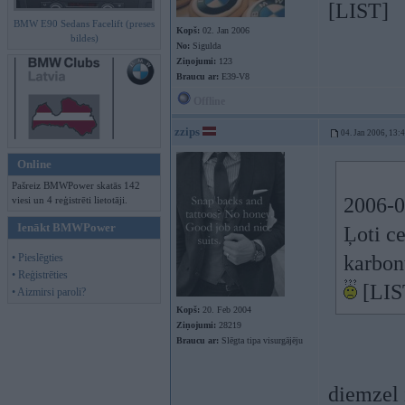
[LIST]
BMW E90 Sedans Facelift (preses
Kopš:
02. Jan 2006
bildes)
No:
Sigulda
Ziņojumi:
123
Braucu ar:
E39-V8
Offline
zzips
04. Jan 2006, 13:
Online
Pašreiz BMWPower skatās 142
2006-01
viesi un 4 reģistrēti lietotāji.
Ienākt BMWPower
Ļoti ce
• Pieslēgties
karbon
• Reģistrēties
[LIS
• Aizmirsi paroli?
Kopš:
20. Feb 2004
Ziņojumi:
28219
Braucu ar:
Slēgta tipa visurgājēju
diemzel 