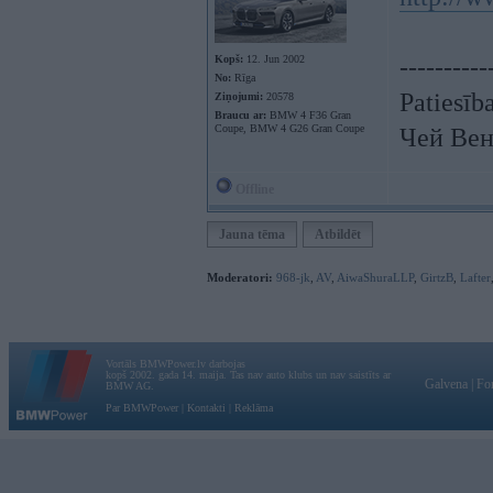
Kopš:
12. Jun 2002
----------
No:
Rīga
Patiesīb
Ziņojumi:
20578
Braucu ar:
BMW 4 F36 Gran
Coupe, BMW 4 G26 Gran Coupe
Чей Вен
Offline
Jauna tēma
Atbildēt
Moderatori:
968-jk
,
AV
,
AiwaShuraLLP
,
GirtzB
,
Lafter
Vortāls BMWPower.lv darbojas
kopš 2002. gada 14. maija. Tas nav auto klubs un nav saistīts ar
Galvena
|
Fo
BMW AG.
Par BMWPower
|
Kontakti
|
Reklāma