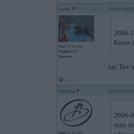
Grosha
03. Oct 2006, 22:
2006-1
Kurss 
Kopš:
14. Apr 2006
Ziņojumi:
2722
Braucu ar:
tas Tev 
Offline
GhostDog
04. Oct 2006, 08:
2006-0
man int
Kopš:
07. Apr 2003