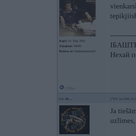
vienkars
tepikjii
----------
Kopš:
14. May 2002
ІБАШТЕ!
Ziņojumi:
34090
Braucu ar:
banderautomobili
Нехай п
Offline
ww
04. Jan 2006, 14:
Ja tiešā
uzlīmes,