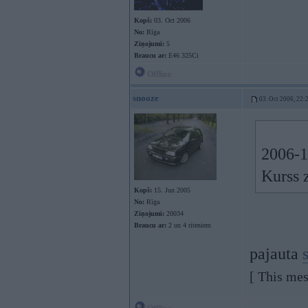
Kopš:
03. Oct 2006
No:
Rīga
Ziņojumi:
5
Braucu ar:
E46 325Ci
Offline
snooze
03. Oct 2006, 22:
2006-1
Kurss 
Kopš:
15. Jun 2005
No:
Rīga
Ziņojumi:
20034
Braucu ar:
2 un 4 riteniem
pajauta
[ This mes