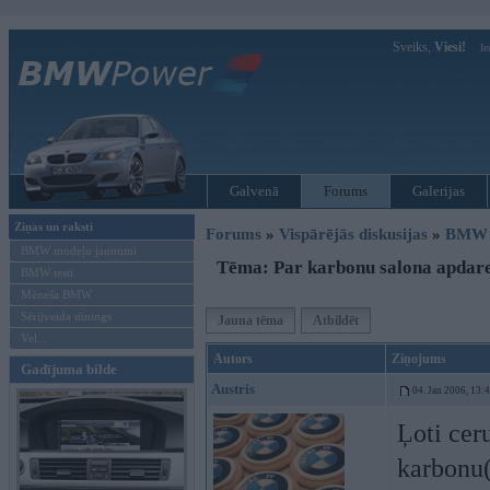
Sveiks,
Viesi!
Ie
Galvenā
Forums
Galerijas
Ziņas un raksti
Forums
»
Vispārējās diskusijas
»
BMW t
BMW modeļu jaunumi
Tēma: Par karbonu salona apdare
BMW testi
Mēneša BMW
Sērijveida tūnings
Jauna tēma
Atbildēt
Vel...
Autors
Ziņojums
Gadījuma bilde
Austris
04. Jan 2006, 13:
Ļoti cer
karbonu(