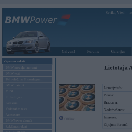
Sveiks,
Viesi!
Ie
Galvenā
Forums
Galerijas
Ziņas un raksti
Lietotāja A
BMW modeļu jaunumi
BMW testi
Tehnoloģijas & sasniegumi
BMW Latvijā
Lietotājvārds:
MINI
Pilsēta:
Rolls-Royce
Braucu ar:
Pasākumi
Vadāmības tests
Nodarbošanās:
Autosports
Intereses:
Offline
BMWPower aktuāli
Ziņojumi forumā:
Reklāmas raksti