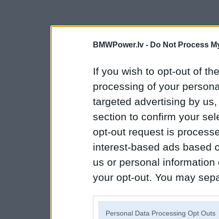
BMWPower.lv -
Do Not Process My
If you wish to opt-out of the
processing of your personal
targeted advertising by us
section to confirm your sel
opt-out request is proces
interest-based ads based o
us or personal information d
your opt-out. You may separ
disclosure of your personal
IAB’s list of downstream pa
Personal Data Processing Opt Outs