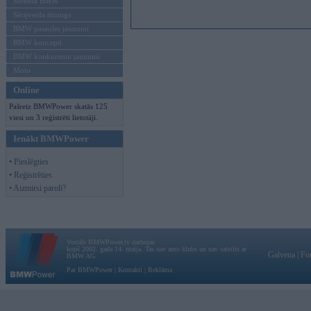
Mēneša BMW
Sērijveida tūnings
BMW pasaules jaunumi
BMW koncepti
BMW konkurentu jaunumi
Moto
Online
Pašreiz BMWPower skatās 125
viesi un 3 reģistrēti lietotāji.
Ienākt BMWPower
• Pieslēgties
• Reģistrēties
• Aizmirsi paroli?
Vortāls BMWPower.lv darbojas
kopš 2002. gada 14. maija. Tas nav auto klubs un nav saistīts ar
Galvena
|
Fo
BMW AG.
Par BMWPower
|
Kontakti
|
Reklāma