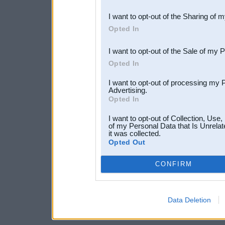
also be disclosed by us to 
I want to opt-out of the Sharing of 
Downstream Participants
th
Opted In
third parties.
I want to opt-out of the Sale of my 
Opted In
I want to opt-out of processing my 
Advertising.
Opted In
I want to opt-out of Collection, Use
of my Personal Data that Is Unrelat
it was collected.
Opted Out
CONFIRM
Data Deletion