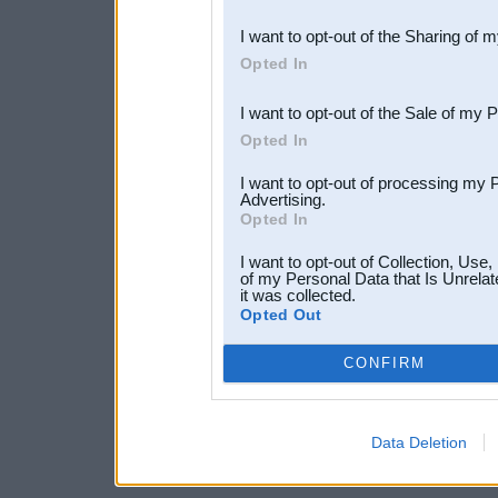
also be disclosed by us to 
I want to opt-out of the Sharing of 
Downstream Participants
th
Opted In
third parties.
I want to opt-out of the Sale of my 
Opted In
I want to opt-out of processing my 
Advertising.
Opted In
I want to opt-out of Collection, Use
of my Personal Data that Is Unrelat
it was collected.
Opted Out
CONFIRM
Data Deletion