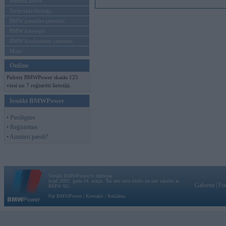
Mēneša BMW
Sērijveida tūnings
BMW pasaules jaunumi
BMW koncepti
BMW konkurentu jaunumi
Moto
Online
Pašreiz BMWPower skatās 125
viesi un 7 reģistrēti lietotāji.
Ienākt BMWPower
• Pieslēgties
• Reģistrēties
• Aizmirsi paroli?
Vortāls BMWPower.lv darbojas
kopš 2002. gada 14. maija. Tas nav auto klubs un nav saistīts ar
Galvena
|
Fo
BMW AG.
Par BMWPower
|
Kontakti
|
Reklāma