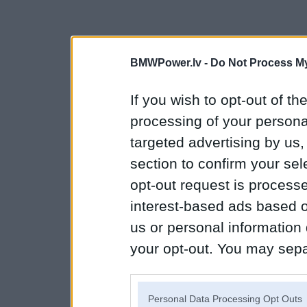
BMWPower.lv -
Do Not Process My
If you wish to opt-out of the
processing of your personal
targeted advertising by us
section to confirm your sel
opt-out request is proces
interest-based ads based o
us or personal information d
your opt-out. You may separ
disclosure of your personal
IAB’s list of downstream pa
Personal Data Processing Opt Outs