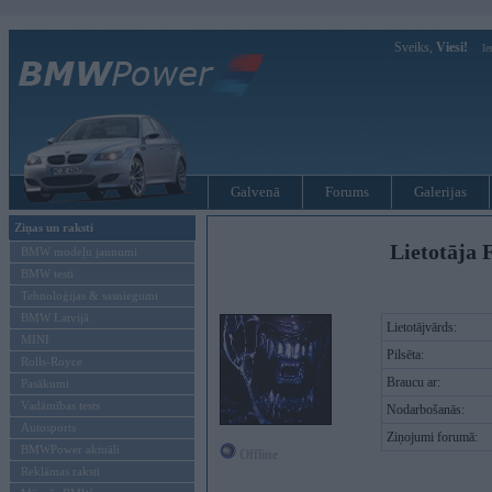
Sveiks,
Viesi!
Ie
Galvenā
Forums
Galerijas
Ziņas un raksti
Lietotāja 
BMW modeļu jaunumi
BMW testi
Tehnoloģijas & sasniegumi
BMW Latvijā
Lietotājvārds:
MINI
Pilsēta:
Rolls-Royce
Braucu ar:
Pasākumi
Vadāmības tests
Nodarbošanās:
Autosports
Ziņojumi forumā:
BMWPower aktuāli
Offline
Reklāmas raksti