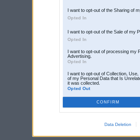
also be disclosed by us to 
I want to opt-out of the Sharing of 
Downstream Participants
th
Opted In
third parties.
I want to opt-out of the Sale of my 
Opted In
I want to opt-out of processing my 
Advertising.
Opted In
I want to opt-out of Collection, Use
of my Personal Data that Is Unrelat
it was collected.
Opted Out
CONFIRM
Data Deletion