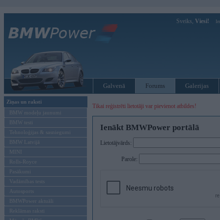
Sveiks,
Viesi!
Ie
Galvenā
Forums
Galerijas
Ziņas un raksti
Tikai reģistrēti lietotāji var pievienot atbildes!
BMW modeļu jaunumi
BMW testi
Ienākt BMWPower portālā
Tehnoloģijas & sasniegumi
BMW Latvijā
Lietotājvārds:
MINI
Parole:
Rolls-Royce
Pasākumi
Vadāmības tests
Autosports
BMWPower aktuāli
Reklāmas raksti