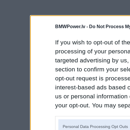
BMWPower.lv -
Do Not Process My
If you wish to opt-out of the
processing of your personal
targeted advertising by us
section to confirm your sel
opt-out request is proces
interest-based ads based o
us or personal information d
your opt-out. You may separ
disclosure of your personal
IAB’s list of downstream pa
Personal Data Processing Opt Outs