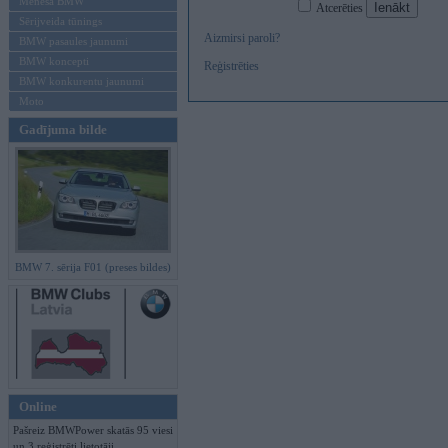
Mēneša BMW
Atcerēties
Sērijveida tūnings
Aizmirsi paroli?
BMW pasaules jaunumi
BMW koncepti
Reģistrēties
BMW konkurentu jaunumi
Moto
Gadījuma bilde
BMW 7. sērija F01 (preses bildes)
Online
Pašreiz BMWPower skatās 95 viesi
un 3 reģistrēti lietotāji.