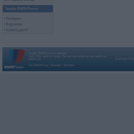
Ienākt BMWPower
• Pieslēgties
• Reģistrēties
• Aizmirsi paroli?
Vortāls BMWPower.lv darbojas
kopš 2002. gada 14. maija. Tas nav auto klubs un nav saistīts ar
Galvena
|
Fo
BMW AG.
Par BMWPower
|
Kontakti
|
Reklāma