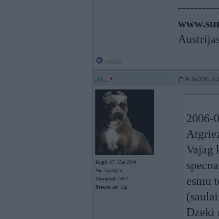
----------
www.sun
Austrija
Offline
_ix_
04. Jan 2006, 18:
2006-0
Atgrie
Vajag 
specnaz
Kopš:
07. Mar 2004
No:
Varakļāni
esmu t
Ziņojumi:
5867
Braucu ar:
1kg
(saulai
Dzeki 