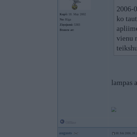
2006-0
Kopš:
18. May 2002
ko tau
No:
Rīga
Ziņojumi:
5383
apliim
Braucu ar:
vienu 
teiksh
lampas a
Offline
augusts
08. Feb 2006, 20: