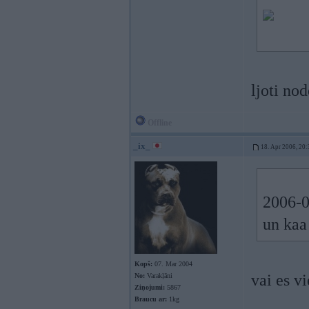
ljoti no
Offline
_ix_
18. Apr 2006, 20:
2006-0
un kaa
Kopš:
07. Mar 2004
vai es v
No:
Varakļāni
Ziņojumi:
5867
Braucu ar:
1kg