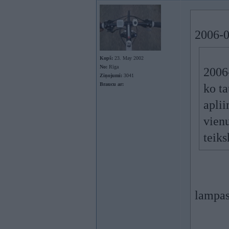
2006-0
Kopš:
23. May 2002
No:
Rīga
2006-
Ziņojumi:
3041
Braucu ar:
ko ta
aplii
vien
teiks
lampas