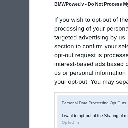
BMWPower.lv -
Do Not Process My
If you wish to opt-out of the
processing of your personal
targeted advertising by us
section to confirm your sel
opt-out request is proces
interest-based ads based o
us or personal information d
your opt-out. You may separ
disclosure of your personal
IAB’s list of downstream pa
Personal Data Processing Opt Outs
also be disclosed by us to 
I want to opt-out of the Sharing of 
Downstream Participants
th
Opted In
third parties.