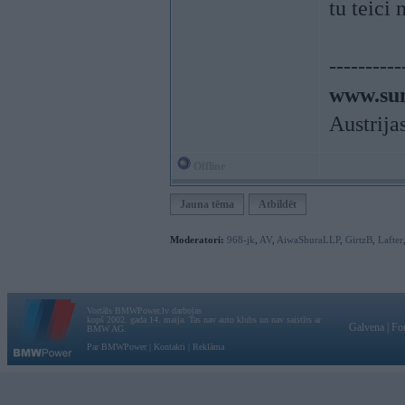
tu teici
----------
www.sun
Austrija
Offline
Jauna tēma
Atbildēt
Moderatori:
968-jk
,
AV
,
AiwaShuraLLP
,
GirtzB
,
Lafter
Vortāls BMWPower.lv darbojas
kopš 2002. gada 14. maija. Tas nav auto klubs un nav saistīts ar
Galvena
|
Fo
BMW AG.
Par BMWPower
|
Kontakti
|
Reklāma