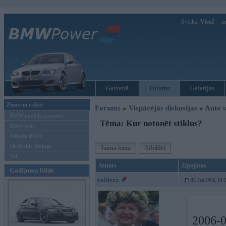
Sveiks,
Viesi!
Ie
Galvenā
Forums
Galerijas
Ziņas un raksti
Forums
»
Vispārējās diskusijas
»
Auto s
BMW modeļu jaunumi
Tēma: Kur notonēt stiklus?
BMW testi
Mēneša BMW
Sērijveida tūnings
Jauna tēma
Atbildēt
Vel...
Autors
Ziņojums
Gadījuma bilde
roblezz
03. Jan 2006, 18:
2006-0