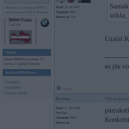
Samaks
Kopš:
19. Jul 2003
Hamann pārveidojumi BMW 3.
sērijas sedanam E90 ar M paketi
Ziņojumi:
3094
stikla,
Braucu ar:
///D
Uzaisi K
Online
----------
Pašreiz BMWPower skatās 121
viesi un 1 reģistrēti lietotāji.
es jūs vi
Ienākt BMWPower
• Pieslēgties
• Reģistrēties
Offline
• Aizmirsi paroli?
Rockstar
03. Jan 2006, 18:
Kopš:
11. Dec 2004
pārrakst
No:
Rīga
Konkrēti
Ziņojumi:
3956
Braucu ar: