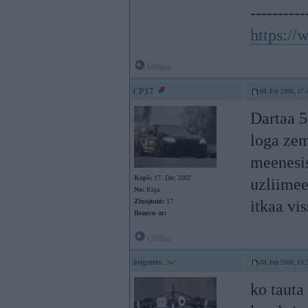
----------
https:/
Offline
CP17
08. Feb 2006, 17:
Dartaa 5
loga zem
meenesis
Kopš:
17. Dec 2002
uzliimee
No:
Rīga
Ziņojumi:
17
itkaa vi
Braucu ar:
Offline
augusts
08. Feb 2006, 19:
ko tauta