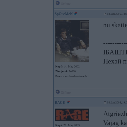
Offline
SpOrcMeN
03. Jan 2006, 18:
nu skat
----------
ІБАШТЕ!
Нехай п
Kopš:
14. May 2002
Ziņojumi:
34090
Braucu ar:
banderautomobili
Offline
RAGE
03. Jan 2006, 19:
Atgriezh
Vajag ka
Kopš:
26. May 2003