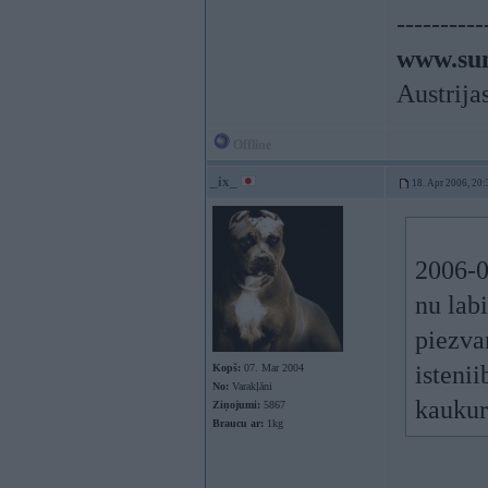
----------
www.sun
Austrija
Offline
_ix_
18. Apr 2006, 20:
2006-0
nu lab
piezva
istenii
Kopš:
07. Mar 2004
No:
Varakļāni
kaukur
Ziņojumi:
5867
Braucu ar:
1kg