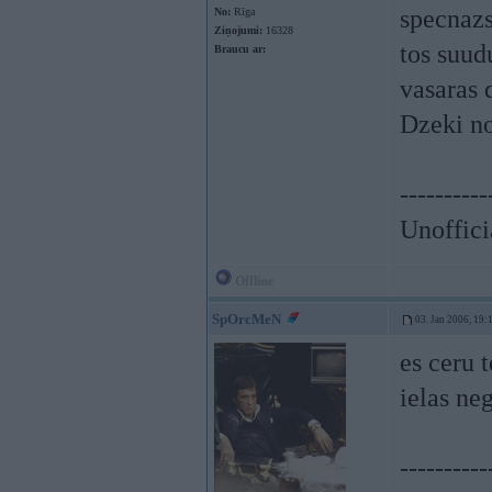
specnazs
No:
Rīga
Ziņojumi:
16328
tos suud
Braucu ar:
vasaras 
Dzeki no
----------
Unoffici
Offline
SpOrcMeN
03. Jan 2006, 19:
es ceru 
ielas ne
----------