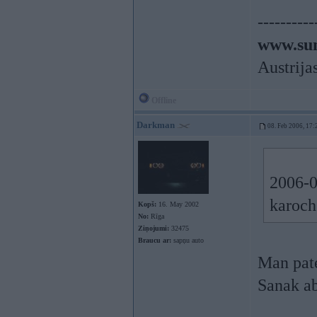
----------
www.sun
Austrija
Offline
Darkman
08. Feb 2006, 17:
2006-0
karoch
Kopš:
16. May 2002
No:
Rīga
Ziņojumi:
32475
Braucu ar:
sapņu auto
Man pate
Sanak a