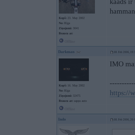
kaads ir
hamman 
Kopš:
23. May 2002
No:
Rīga
Ziņojumi:
3041
Braucu ar:
Offline
Darkman
08. Feb 2006, 19:
IMO ma
----------
Kopš:
16. May 2002
No:
Rīga
https:/
Ziņojumi:
32475
Braucu ar:
sapņu auto
Offline
Indo
08. Feb 2006, 20: