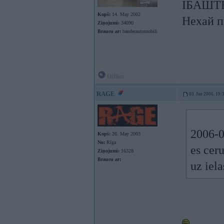
ІБАШТЕ!
Kopš:
14. May 2002
Нехай п
Ziņojumi:
34090
Braucu ar:
banderautomobili
Offline
RAGE
03. Jan 2006, 19:
2006-0
Kopš:
26. May 2003
No:
Rīga
es cer
Ziņojumi:
16328
Braucu ar:
uz iel