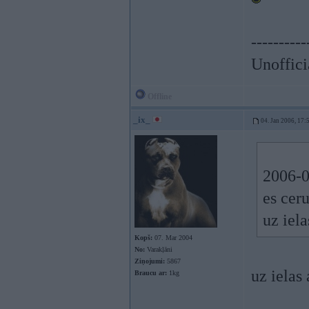
----------
Unoffici
Offline
_ix_
04. Jan 2006, 17:
2006-0
es cer
uz iel
Kopš:
07. Mar 2004
No:
Varakļāni
Ziņojumi:
5867
uz ielas
Braucu ar:
1kg