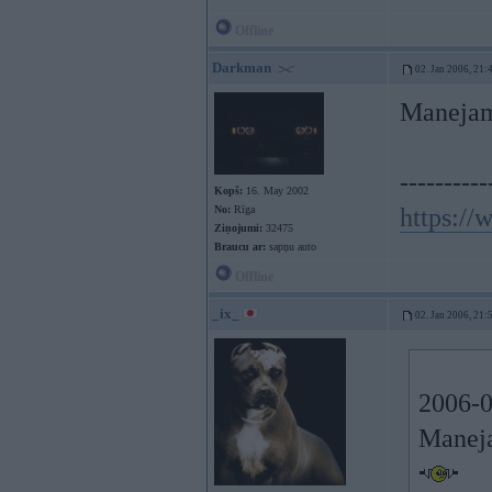
Offline
Darkman
02. Jan 2006, 21:
Manejam 
----------
Kopš:
16. May 2002
No:
Rīga
https:/
Ziņojumi:
32475
Braucu ar:
sapņu auto
Offline
_ix_
02. Jan 2006, 21:
2006-0
Maneja