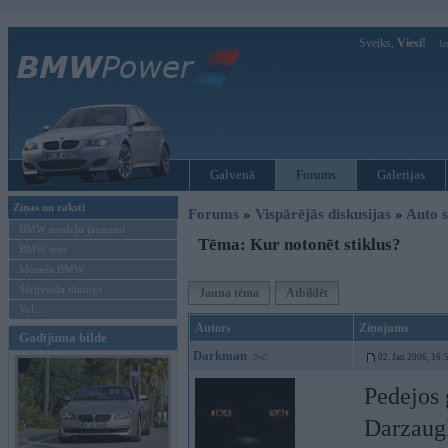
Sveiks,
Viesi!
Ie
Galvenā
Forums
Galerijas
Ziņas un raksti
Forums
»
Vispārējās diskusijas
»
Auto s
BMW modeļu jaunumi
Tēma: Kur notonēt stiklus?
BMW testi
Mēneša BMW
Sērijveida tūnings
Jauna tēma
Atbildēt
Vel...
Autors
Ziņojums
Gadījuma bilde
Darkman
02. Jan 2006, 16:
Pedejos 
Darzaugl