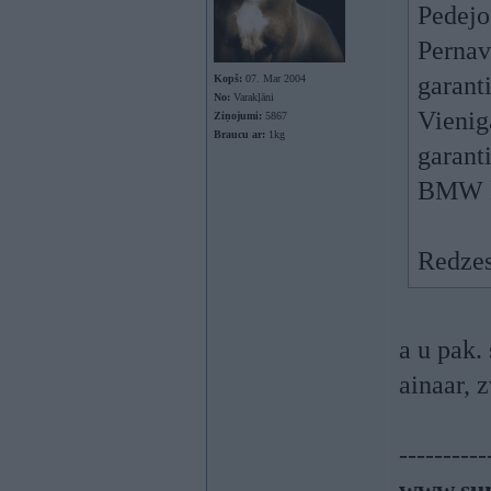
Pedejo
Pernav
garanti
Kopš:
07. Mar 2004
No:
Varakļāni
Vienig
Ziņojumi:
5867
Braucu ar:
1kg
garant
BMW kl
Redzes
a u pak.
ainaar, 
----------
www.sun