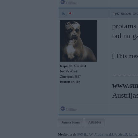
Offline
_ix_
02. Jan 2006, 22:
protams j
tad nu g
[ This me
Kopš:
07. Mar 2004
No:
Varakļāni
----------
Ziņojumi:
5867
Braucu ar:
1kg
www.sun
Austrija
Offline
Jauna tēma
Atbildēt
Moderatori:
968-jk
,
AV
,
AiwaShuraLLP
,
GirtzB
,
Lafter