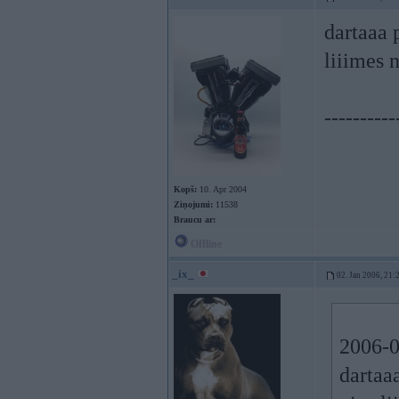
dartaaa 
liiimes 
----------
Kopš:
10. Apr 2004
Ziņojumi:
11538
Braucu ar:
Offline
_ix_
02. Jan 2006, 21:
2006-0
dartaa