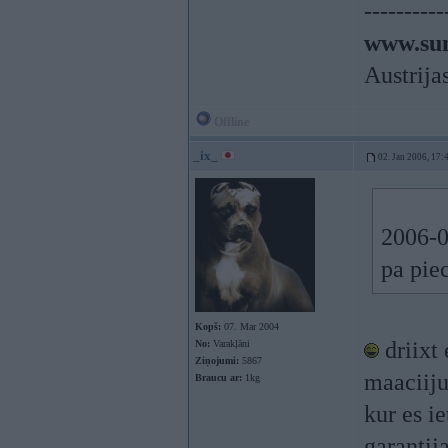
----------
www.sun
Austrija
Offline
_ix_
02. Jan 2006, 17:
2006-0
pa piec
Kopš:
07. Mar 2004
driixt 
No:
Varakļāni
Ziņojumi:
5867
maaciiju
Braucu ar:
1kg
kur es i
garantija