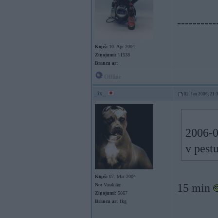
----------
Kopš:
10. Apr 2004
Ziņojumi:
11538
Braucu ar:
Offline
_ix_
02. Jan 2006, 21:
2006-0
v pest
Kopš:
07. Mar 2004
15 min
No:
Varakļāni
Ziņojumi:
5867
Braucu ar:
1kg