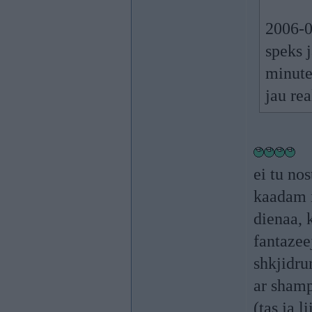
2006-0
speks 
minutes
jau rea
ei tu no
kaadam i
dienaa, 
fantazee
shkjidru
ar shamp
(tas ja l