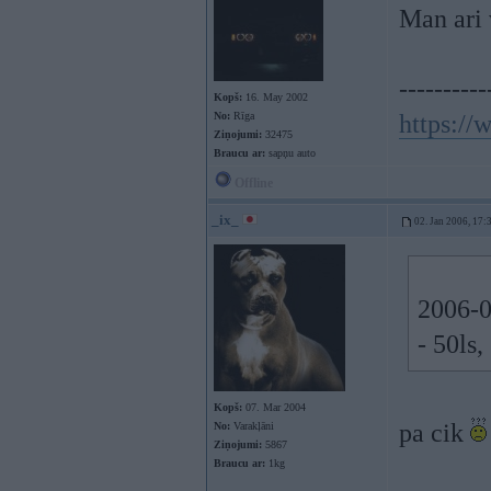
Man ari 
----------
Kopš:
16. May 2002
No:
Rīga
https:/
Ziņojumi:
32475
Braucu ar:
sapņu auto
Offline
_ix_
02. Jan 2006, 17:
2006-0
- 50ls
Kopš:
07. Mar 2004
pa cik
No:
Varakļāni
Ziņojumi:
5867
Braucu ar:
1kg