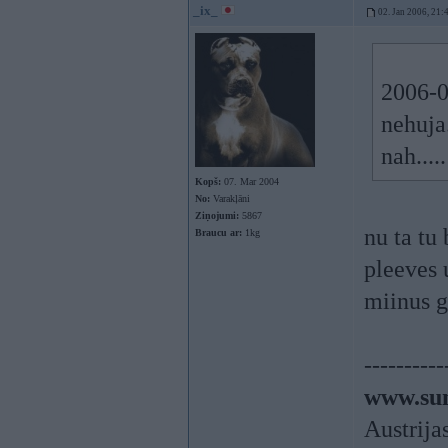
_ix_
02. Jan 2006, 21:
2006-0
nehuja.
nah.....
Kopš:
07. Mar 2004
No:
Varakļāni
Ziņojumi:
5867
nu ta tu
Braucu ar:
1kg
pleeves 
miinus 
----------
www.sun
Austrija