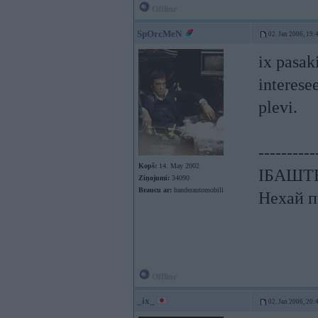
Offline
SpOrcMeN
02. Jan 2006, 19:
ix pasak
interese
plevi.
----------
Kopš:
14. May 2002
ІБАШТЕ!
Ziņojumi:
34090
Braucu ar:
banderautomobili
Нехай п
Offline
_ix_
02. Jan 2006, 20: