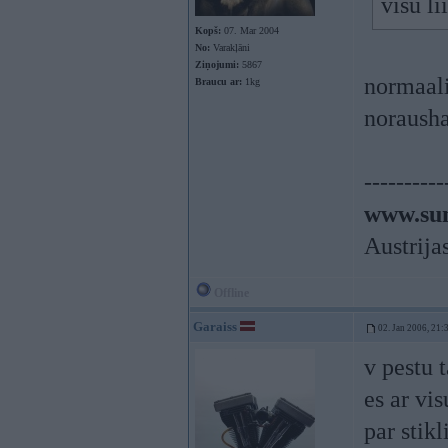
visu li
Kopš:
07. Mar 2004
No:
Varakļāni
Ziņojumi:
5867
normaali
Braucu ar:
1kg
noraush
----------
www.sun
Austrija
Offline
Garaiss
02. Jan 2006, 21:
v pestu 
es ar vi
par stik