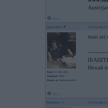
Austrija
Offline
SpOrcMeN
02. Jan 2006, 17:
man ari 
----------
ІБАШТЕ!
Нехай п
Kopš:
14. May 2002
Ziņojumi:
34090
Braucu ar:
banderautomobili
Offline
Darkman
02. Jan 2006, 17: