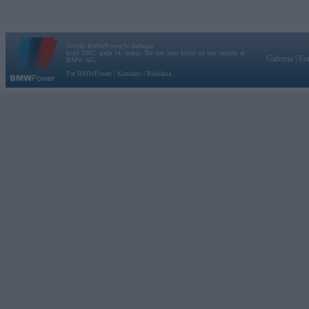
Vortāls BMWPower.lv darbojas
kopš 2002. gada 14. maija. Tas nav auto klubs un nav saistīts ar
Galvena
|
Fo
BMW AG.
Par BMWPower
|
Kontakti
|
Reklāma