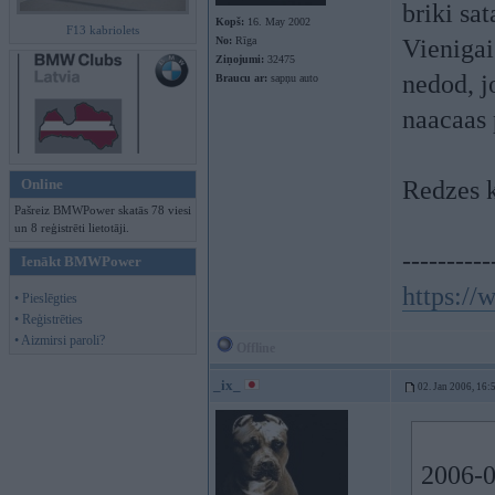
briki sat
Kopš:
16. May 2002
F13 kabriolets
No:
Rīga
Vienigai
Ziņojumi:
32475
nedod, 
Braucu ar:
sapņu auto
naacaas 
Online
Redzes k
Pašreiz BMWPower skatās 78 viesi
un 8 reģistrēti lietotāji.
----------
Ienākt BMWPower
https:/
• Pieslēgties
• Reģistrēties
• Aizmirsi paroli?
Offline
_ix_
02. Jan 2006, 16:
2006-0