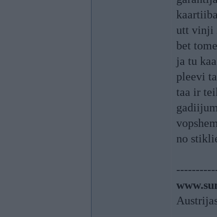
kaartiib
utt vinj
bet tome
ja tu ka
pleevi ta
taa ir t
gadiiju
vopshem 
no stikli
----------
www.sun
Austrija