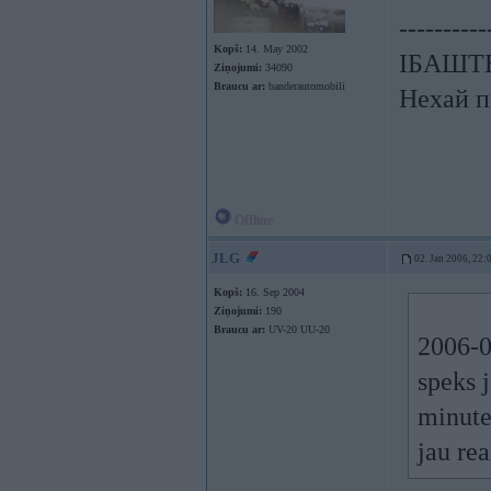
----------
Kopš:
14. May 2002
ІБАШТЕ!
Ziņojumi:
34090
Braucu ar:
banderautomobili
Нехай п
Offline
JLG
02. Jan 2006, 22:
Kopš:
16. Sep 2004
Ziņojumi:
190
Braucu ar:
UV-20 UU-20
2006-0
speks 
minutes
jau rea