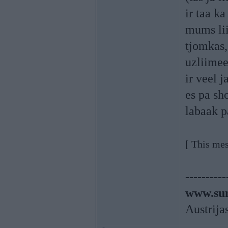
ir taa ka
mums lii
tjomkas,
uzliimee
ir veel 
es pa sh
labaak p
[ This me
----------
www.sun
Austrija