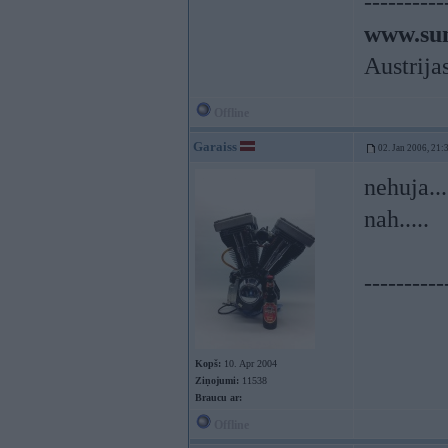
----------
www.sun
Austrija
Offline
Garaiss
02. Jan 2006, 21:
nehuja...
nah.....
----------
Kopš:
10. Apr 2004
Ziņojumi:
11538
Braucu ar:
Offline