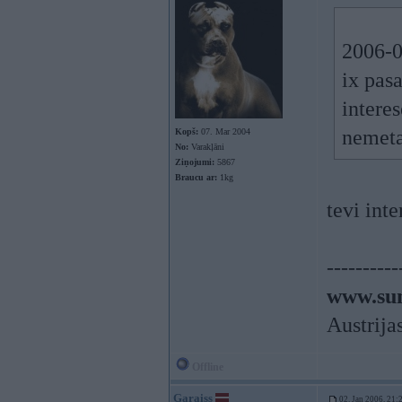
2006-0
ix pasa
intere
nemeta
Kopš:
07. Mar 2004
No:
Varakļāni
Ziņojumi:
5867
Braucu ar:
1kg
tevi int
----------
www.sun
Austrija
Offline
Garaiss
02. Jan 2006, 21: