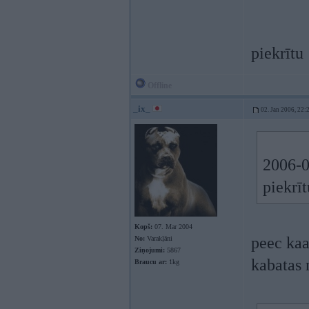
piekrītu
Offline
_ix_
02. Jan 2006, 22:
2006-0
piekrī
Kopš:
07. Mar 2004
peec kaad
No:
Varakļāni
Ziņojumi:
5867
kabatas n
Braucu ar:
1kg