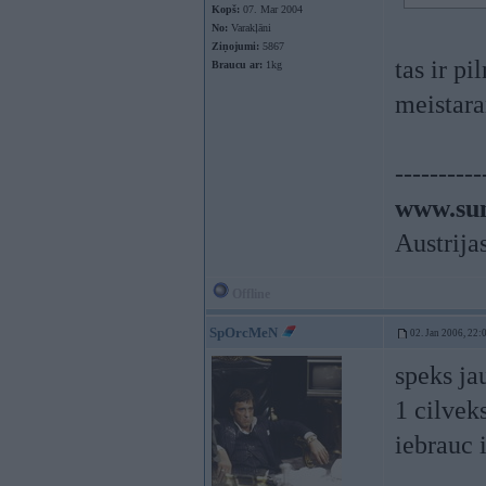
Kopš:
07. Mar 2004
No:
Varakļāni
Ziņojumi:
5867
tas ir pi
Braucu ar:
1kg
meistara
----------
www.sun
Austrija
Offline
SpOrcMeN
02. Jan 2006, 22:
speks ja
1 cilveks
iebrauc 