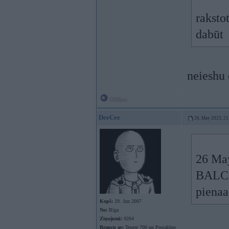
raksto
dabūt
neieshu 
Offline
DeeCee
26. May 2023, 21
26 Ma
BALCIA
pienaa
Kopš:
29. Jun 2007
No:
Rīga
Ziņojumi:
9264
Braucu ar:
Tenere 700 un Procaliber