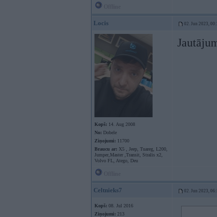
Offline
Locis
02. Jun 2023, 00
Jautājum
Kopš:
14. Aug 2008
No:
Dobele
Ziņojumi:
11700
Braucu ar:
X5 , Jeep, Tuareg, L200,
Jumper,Master ,Transit, Stralis x2,
Volvo FL, Atego, Deu
Offline
Celtnieks7
02. Jun 2023, 06
Kopš:
08. Jul 2016
Ziņojumi:
213