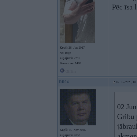
Pēc īsa 
Kopš:
26. Jun 2017
No:
Rīga
Ziņojumi:
2210
Braucu ar:
1488
Offline
RR04
02. Jun 2023, 10
02 Jun
Gribu 
jābrauk
Kopš:
15. Nov 2016
akmeņi
Ziņojumi:
4052