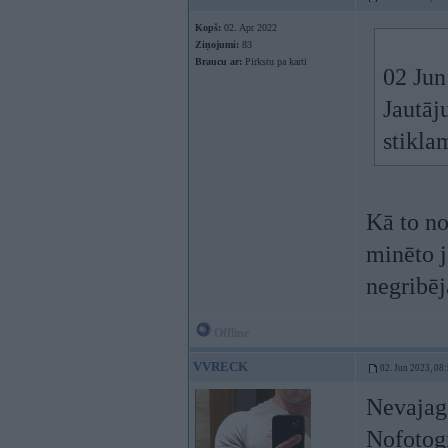
Kopš:
02. Apr 2022
Ziņojumi:
83
Braucu ar:
Pirkstu pa karti
02 Jun
Jautāj
stikla
Kā to no
minēto j
negribēj
Offline
VVRECK
02. Jun 2023, 08
Nevajag 
Nofotogr