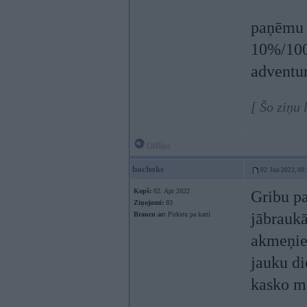
paņēmu 
10%/100,
adventu
[ Šo ziņu
Offline
bachoks
02. Jun 2023, 00
Kopš:
02. Apr 2022
Gribu pa
Ziņojumi:
83
jābraukā
Braucu ar:
Pirkstu pa karti
akmeņiem
jauku di
kasko m