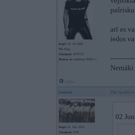
vējstikl
pašrisku
arī es v
iedos va
Kopš:
24. Jul 2008
No:
Rīga
Ziņojumi:
1879753
----------
Braucu ar:
nekrāsotu BMW :(
Nemāki b
Offline
Samsasi
02. Jun 2023, 11
02 Jun
Kopš:
01. Nov 2014
Ziņojumi:
5705