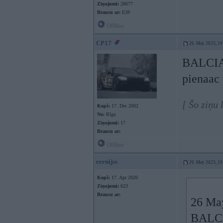
Ziņojumi:
28677
Braucu ar:
E39
Offline
CP17
26. May 2023, 19
BALCIA v
pienaac 
[ Šo ziņu
Kopš:
17. Dec 2002
No:
Rīga
Ziņojumi:
17
Braucu ar:
Offline
eernijss
26. May 2023, 19
Kopš:
17. Apr 2020
Ziņojumi:
623
Braucu ar:
26 Ma
BALCIA