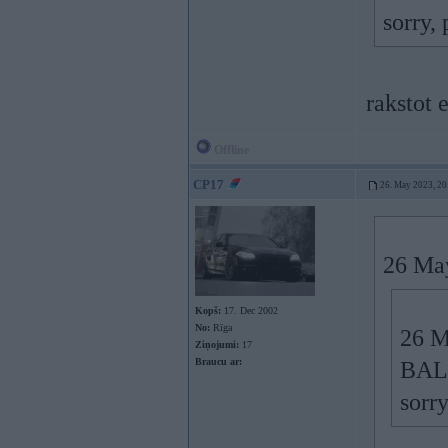
sorry,
rakstot 
Offline
CP17
26. May 2023, 20
26 Ma
Kopš:
17. Dec 2002
No:
Rīga
26 M
Ziņojumi:
17
Braucu ar:
BALC
sorry