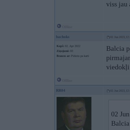
viss jau 
Offline
bachoks
02. Jun 2023, 12
Kopš:
02. Apr 2022
Balcia p
Ziņojumi:
83
pirmajam
Braucu ar:
Pirkstu pa karti
viedokļi
Offline
RR04
02. Jun 2023, 12
02 Jun
Balcia