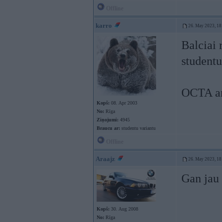
Offline
karro
26. May 2023, 18
Balciai 
studentu
OCTA ar 
Kopš:
08. Apr 2003
No:
Rīga
Ziņojumi:
4945
Braucu ar:
studentu variantu
Offline
Araajz
26. May 2023, 18
Gan jau 
Kopš:
30. Aug 2008
No:
Rīga