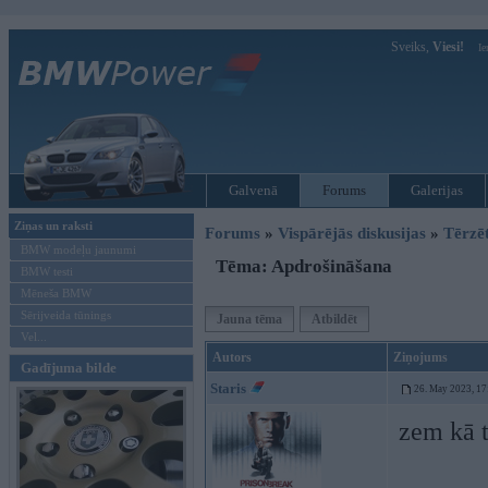
Sveiks,
Viesi!
Ie
Galvenā
Forums
Galerijas
Ziņas un raksti
Forums
»
Vispārējās diskusijas
»
Tērzē
BMW modeļu jaunumi
Tēma: Apdrošināšana
BMW testi
Mēneša BMW
Sērijveida tūnings
Jauna tēma
Atbildēt
Vel...
Autors
Ziņojums
Gadījuma bilde
Staris
26. May 2023, 17
zem kā t