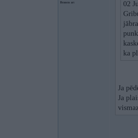
02 J
Braucu ar:
Gribu
jābra
punk
kask
ka p
Ja pēd
Ja pla
vismaz