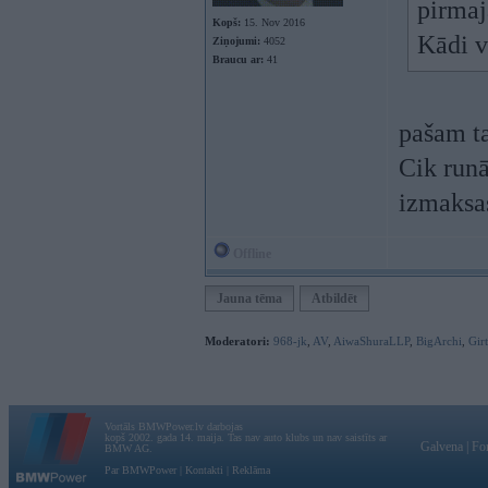
pirmaj
Kopš:
15. Nov 2016
Kādi v
Ziņojumi:
4052
Braucu ar:
41
pašam t
Cik runā
izmaksas
Offline
Jauna tēma
Atbildēt
Moderatori:
968-jk
,
AV
,
AiwaShuraLLP
,
BigArchi
,
Gir
Vortāls BMWPower.lv darbojas
kopš 2002. gada 14. maija. Tas nav auto klubs un nav saistīts ar
Galvena
|
Fo
BMW AG.
Par BMWPower
|
Kontakti
|
Reklāma