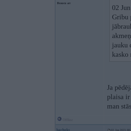
Braucu ar:
02 Jun
Gribu 
jābrauk
akmeņi
jauku 
kasko 
Ja pēdēj
plaisa i
man stās
Offline
bachoks
02. Jun 2023, 08