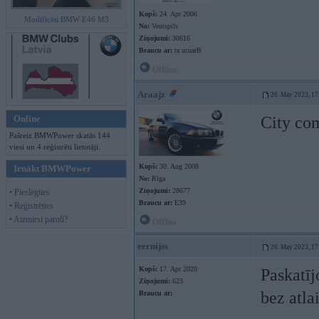
Kopš:
24. Apr 2006
Modificēti BMW E46 M3
No:
Ventspils
Ziņojumi:
30616
Braucu ar:
ra ucuarB
Offline
Araajz
26. May 2023, 17
Online
City co
Pašreiz BMWPower skatās 144
viesi un 4 reģistrēti lietotāji.
Kopš:
30. Aug 2008
Ienākt BMWPower
No:
Rīga
Ziņojumi:
28677
• Pieslēgties
Braucu ar:
E39
• Reģistrēties
• Aizmirsi paroli?
Offline
eernijss
26. May 2023, 17
Kopš:
17. Apr 2020
Paskatīj
Ziņojumi:
623
bez atla
Braucu ar: