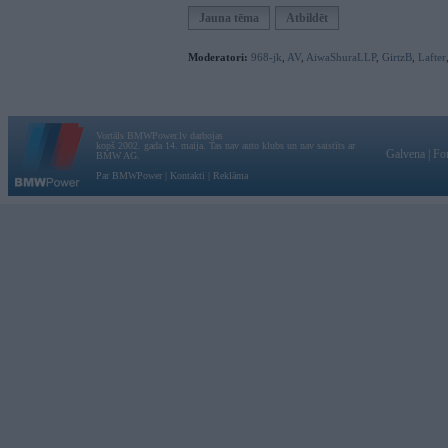
Jauna tēma
Atbildēt
Moderatori:
968-jk
,
AV
,
AiwaShuraLLP
,
GirtzB
,
Lafter
Vortāls BMWPower.lv darbojas
kopš 2002. gada 14. maija. Tas nav auto klubs un nav saistīts ar
Galvena
|
Fo
BMW AG.
Par BMWPower
|
Kontakti
|
Reklāma