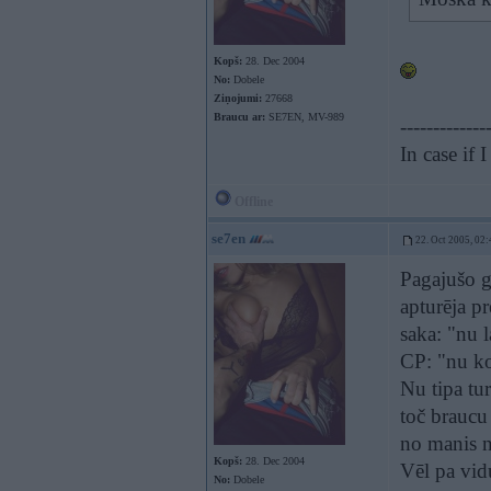
Kopš:
28. Dec 2004
No:
Dobele
Ziņojumi:
27668
Braucu ar:
SE7EN, MV-989
-------------
In case if
Offline
se7en
22. Oct 2005, 02:
Pagajušo g
apturēja p
saka: "nu l
CP: "nu ko
Nu tipa tu
toč braucu
no manis n
Kopš:
28. Dec 2004
Vēl pa vidu
No:
Dobele