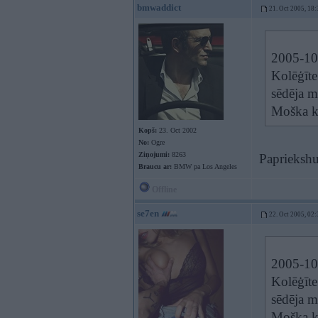
bmwaddict
21. Oct 2005, 18:
2005-10-
Kolēģīte
sēdēja m
Moška kā
Kopš:
23. Oct 2002
No:
Ogre
Ziņojumi:
8263
Papriekshu 
Braucu ar:
BMW pa Los Angeles
Offline
se7en
22. Oct 2005, 02:
2005-10-
Kolēģīte
sēdēja m
Moška kā