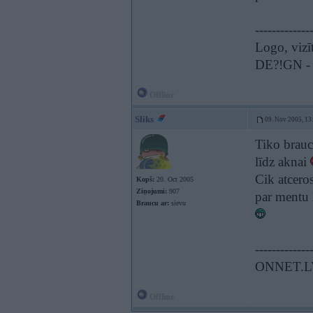
-------------
Logo, vizīt
DE?!GN - t
Offline
Sliks
09. Nov 2005, 13
Tiko braucu
līdz aknai
Cik atceros
Kopš:
20. Oct 2005
Ziņojumi:
907
par mentu l
Braucu ar:
sievu
-------------
ONNET.L
Offline