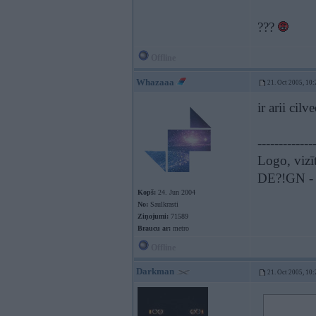
???
Offline
Whazaaa
21. Oct 2005, 10:
ir arii cil
-------------
Logo, vizīt
DE?!GN - t
Kopš:
24. Jun 2004
No:
Saulkrasti
Ziņojumi:
71589
Braucu ar:
metro
Offline
Darkman
21. Oct 2005, 10: