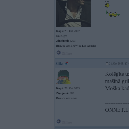
Kopš:
23. Oct 2002
No:
Ogre
Ziņojumi:
8263
Braucu ar:
BMW pa Los Angeles
Offline
Sliks
21. Oct 2005, 17:
Kolēģīte uz
mašīnā grib
Moška kādr
Kopš:
20. Oct 2005
Ziņojumi:
907
Braucu ar:
sievu
-------------
ONNET.L
Offline