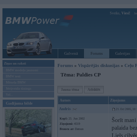
Sveiks,
Viesi!
Ie
Galvenā
Forums
Galerijas
Ziņas un raksti
Forums
»
Vispārējās diskusijas
»
Ceļu P
BMW modeļu jaunumi
Tēma: Paldies CP
BMW testi
Mēneša BMW
Sērijveida tūnings
Jauna tēma
Atbildēt
Vel...
Autors
Ziņojums
Gadījuma bilde
Andris
21. Oct 2005, 10:
Kopš:
25. Jun 2002
Šorīt mani
Ziņojumi:
4519
palaida be
Braucu ar:
Datsun
Liels cilvē