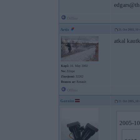
edgars@th
Offline
Artis
21. Oct 2005, 10:
atkal kaut
Kopš:
16. May 2002
No:
Zilupe
Ziņojumi:
32262
Braucu ar:
Renault
Offline
Garaiss
21. Oct 2005, 10:
2005-10-