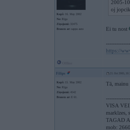
2005-10-
oj jopcik
Kopš:
16. May 2002
No:
Rīga
Ziņojumi:
32475
Ei tu nost
Braucu ar:
sapņu auto
-------------
https://w
Offline
Filips
21. Oct 2005, 10:
Kopš:
15. May 2002
Tā, mainu
No:
Rīga
Ziņojumi:
4542
-------------
Braucu ar:
E 61.
VISA VEI
markīzes, s
TAGAD A
mob: 266