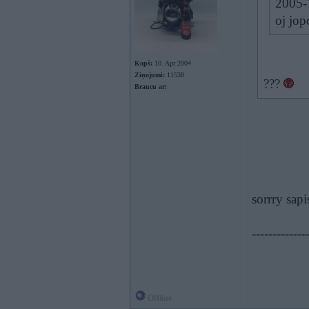
2005-1
oj jopc
Kopš:
10. Apr 2004
Ziņojumi:
11538
???
Braucu ar:
sorrry sapi
-------------
Offline