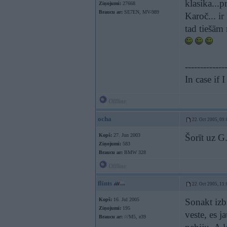
klasika...
Ziņojumi:
27668
Braucu ar:
SE7EN, MV-989
Karoč... ir
tad tiešām
-------------
In case if
Offline
ocha
22. Oct 2005, 09:
Kopš:
27. Jun 2003
Šorīt uz G
Ziņojumi:
583
Braucu ar:
BMW 328
Offline
flints
22. Oct 2005, 11:
Kopš:
16. Jul 2005
Sonakt izbr
Ziņojumi:
195
veste, es 
Braucu ar:
///M5, e39