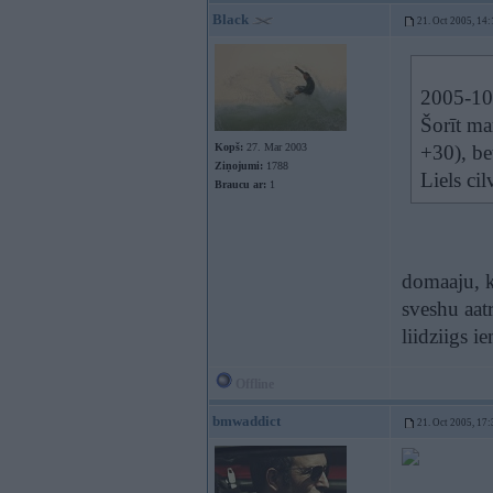
Black
21. Oct 2005, 14:
2005-10-
Šorīt ma
Kopš:
27. Mar 2003
+30), be
Ziņojumi:
1788
Liels cil
Braucu ar:
1
domaaju, k
sveshu aatr
liidziigs 
Offline
bmwaddict
21. Oct 2005, 17: