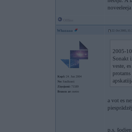
nebiju. A l
noveeleeja
Offline
Whazaaa
22. Oct 2005, 15:
2005-10-
Sonakt i
veste, e
protams 
Kopš:
24. Jun 2004
apskatii
No:
Saulkrasti
Ziņojumi:
71589
Braucu ar:
metro
a vot es n
piesprādzēj
p.s. šodie