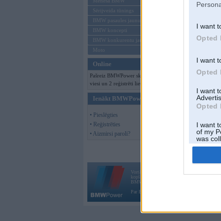
Mēneša BMW
Persona
Sērijveida tūnings
BMW pasaules jaunumi
I want t
BMW koncepti
Opted 
BMW konkurentu jaunumi
Moto
I want t
Online
Opted 
Pašreiz BMWPower skatās 153
viesi un 2 reģistrēti lietotāji.
I want 
Advertis
Ienākt BMWPower
Opted 
• Pieslēgties
• Reģistrēties
I want t
of my P
• Aizmirsi paroli?
was col
Opted 
Vortāls BMWPower.lv darbojas
kopš 2002. gada 14. maija. Tas nav auto klubs
BMW AG.
Par BMWPower
|
Kontakti
|
Reklāma