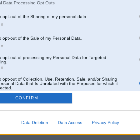
l Data Processing Opt Outs
o opt-out of the Sharing of my personal data.
In
o opt-out of the Sale of my Personal Data.
In
to opt-out of processing my Personal Data for Targeted
ing.
In
o opt-out of Collection, Use, Retention, Sale, and/or Sharing
ersonal Data that Is Unrelated with the Purposes for which it
lected.
Out
CONFIRM
 un nav saistīts ar
Galvena
|
Forums
|
Galerijas
|
Reģistrācija
|
Lietotaāji
|
Meklētājs
|
Reklā
Data Deletion
Data Access
Privacy Policy