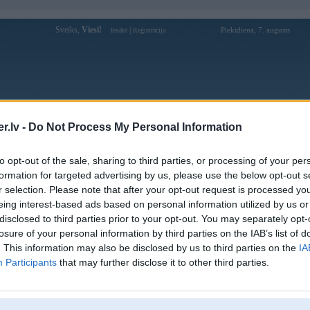
Sveiks,
Viesi!
|
Piektdiena, 7. augusts
Ienākt
Reģistrācija
Forums
Galerijas
Reģistrācija
Lietotāji
Meklētājs
.lv -
Do Not Process My Personal Information
Lietotāja ocha profils
to opt-out of the sale, sharing to third parties, or processing of your per
formation for targeted advertising by us, please use the below opt-out s
Lietotājvārds:
ocha
r selection. Please note that after your opt-out request is processed y
eing interest-based ads based on personal information utilized by us or
Braucu ar:
BMW 328
disclosed to third parties prior to your opt-out. You may separately opt-
Intereses:
Ir
losure of your personal information by third parties on the IAB’s list of
Ziņojumi forumā:
583
. This information may also be disclosed by us to third parties on the
IA
Pēdējie ziņojumi forumā
[
]
Participants
that may further disclose it to other third parties.