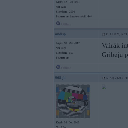
Kopš:
12. Feb 2013
No:
Rīga
Ziņojumi:
2036
Braucu ar:
banderomobīli 4x4
Offline
andisp
13. Jul 2020, 14:21
Kopš:
18. Mar 2012
Vairāk in
No:
Rīga
Gribēju p
Ziņojumi:
563
Braucu ar:
Offline
968-jk
02. Aug 2020, 01:1
Kopš:
08. Dec 2013
No:
Rīga