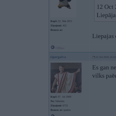
12 Oct 
Liepāja
Kopš:
22. Mar 2011
Ziņojumi:
452
Braucu ar:
Liepajas 
Offline
cipargalva
12. Oct 2020, 14:53
Es gan ne
vilks paē
Kopš:
07. Jul 2009
No:
Valmiera
Ziņojumi:
6752
Braucu ar:
quattro