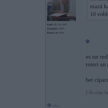
mazā ka
10 vobl
Kopš:
28. Oct 2002
Ziņojumi:
13015
Braucu ar:
eFku
es tur re
roteri un
bet cipar
[ Šo ziņu l
Offline