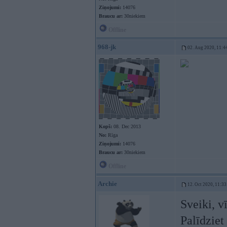
Ziņojumi:
14076
Braucu ar:
30niekiem
Offline
968-jk
02. Aug 2020, 11:4
Kopš:
08. Dec 2013
No:
Rīga
Ziņojumi:
14076
Braucu ar:
30niekiem
Offline
Archie
12. Oct 2020, 11:33
Sveiki, vī
Palīdziet