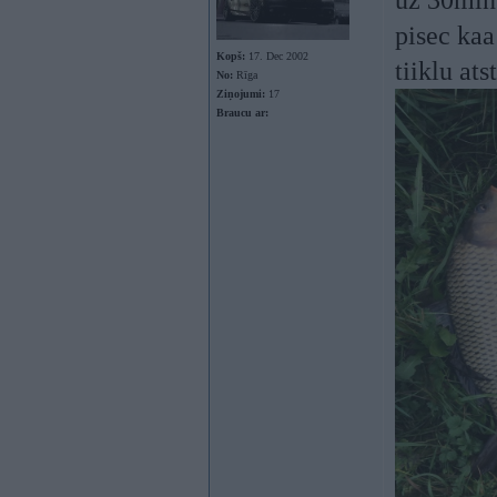
uz 30min 
pisec ka
Kopš:
17. Dec 2002
tiiklu ats
No:
Rīga
Ziņojumi:
17
Braucu ar: