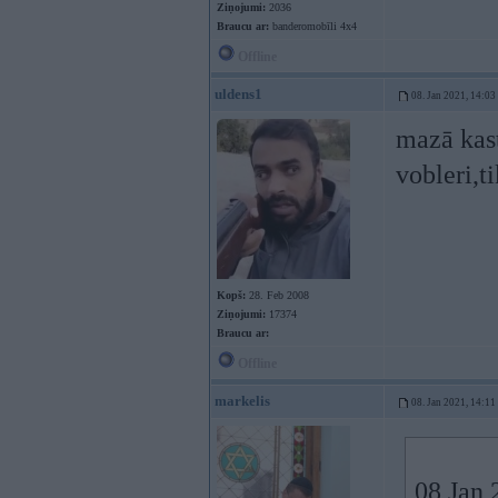
Ziņojumi:
2036
Braucu ar:
banderomobīli 4x4
Offline
uldens1
08. Jan 2021, 14:03
mazā kast
vobleri,t
Kopš:
28. Feb 2008
Ziņojumi:
17374
Braucu ar:
Offline
markelis
08. Jan 2021, 14:11
08 Jan 