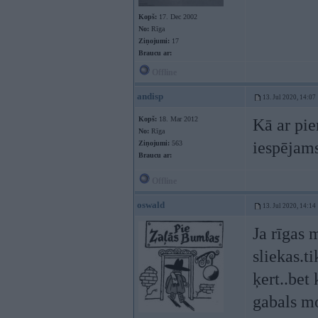
Kopš:
17. Dec 2002
No:
Rīga
Ziņojumi:
17
Braucu ar:
Offline
andisp
13. Jul 2020, 14:07
Kopš:
18. Mar 2012
Kā ar pi
No:
Rīga
iespējam
Ziņojumi:
563
Braucu ar:
Offline
oswald
13. Jul 2020, 14:14
Ja rīgas 
sliekas.t
ķert..bet
gabals mo