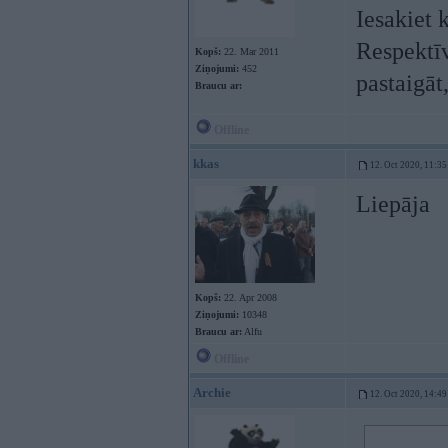
Iesakiet 
Respektīv
Kopš:
22. Mar 2011
Ziņojumi:
452
pastaigāt
Braucu ar:
Offline
kkas
12. Oct 2020, 11:35
Liepāja
Kopš:
22. Apr 2008
Ziņojumi:
10348
Braucu ar:
Alfu
Offline
Archie
12. Oct 2020, 14:49