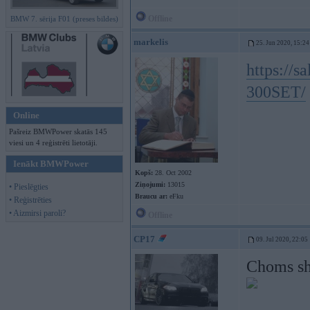
Offline
BMW 7. sērija F01 (preses bildes)
markelis
25. Jun 2020, 15:24
https://s
300SET/
Online
Pašreiz BMWPower skatās 145
viesi un 4 reģistrēti lietotāji.
Ienākt BMWPower
Kopš:
28. Oct 2002
Ziņojumi:
13015
• Pieslēgties
Braucu ar:
eFku
• Reģistrēties
• Aizmirsi paroli?
Offline
CP17
09. Jul 2020, 22:05
Choms sho