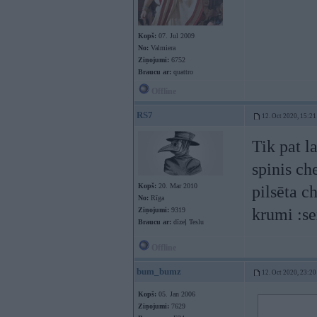
Kopš:
07. Jul 2009
No:
Valmiera
Ziņojumi:
6752
Braucu ar:
quattro
Offline
RS7
12. Oct 2020, 15:21
Tik pat l
spinis ch
Kopš:
20. Mar 2010
pilsēta c
No:
Rīga
krumi :se
Ziņojumi:
9319
Braucu ar:
dīzeļ Teslu
Offline
bum_bumz
12. Oct 2020, 23:20
Kopš:
05. Jan 2006
Ziņojumi:
7629