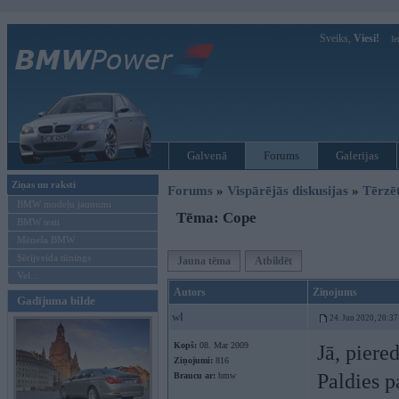
Sveiks,
Viesi!
Ie
Galvenā
Forums
Galerijas
Ziņas un raksti
Forums
»
Vispārējās diskusijas
»
Tērzē
BMW modeļu jaunumi
Tēma: Cope
BMW testi
Mēneša BMW
Sērijveida tūnings
Jauna tēma
Atbildēt
Vel...
Autors
Ziņojums
Gadījuma bilde
wl
24. Jun 2020, 20:37
Kopš:
08. Mar 2009
Jā, piere
Ziņojumi:
816
Paldies p
Braucu ar:
bmw