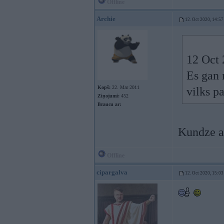
Offline
Archie
12. Oct 2020, 14:57
12 Oct 
Es gan 
Kopš:
22. Mar 2011
vilks p
Ziņojumi:
452
Braucu ar:
Kundze ar
Offline
cipargalva
12. Oct 2020, 15:03