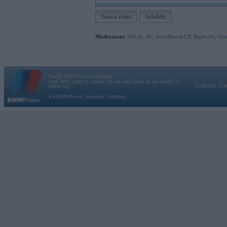
Jauna tēma
Atbildēt
Moderatori:
968-jk
,
AV
,
AiwaShuraLLP
,
BigArchi
,
Gir
Vortāls BMWPower.lv darbojas
kopš 2002. gada 14. maija. Tas nav auto klubs un nav saistīts ar
Galvena
|
Fo
BMW AG.
Par BMWPower
|
Kontakti
|
Reklāma