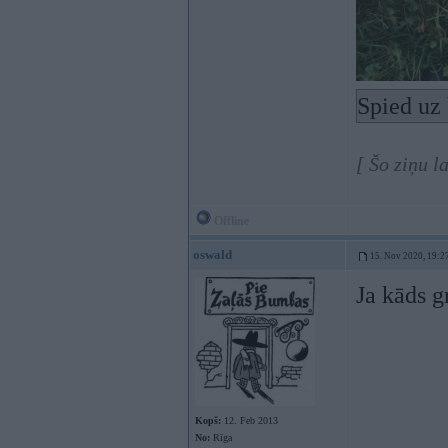
Spied uz 
[ Šo ziņu 
Offline
oswald
15. Nov 2020, 19:2
Ja kāds gr
Kopš:
12. Feb 2013
No:
Rīga