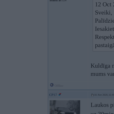
Braucu ar:
E34
12 Oct 
Sveiki, 
Palīdzi
Iesakie
Respektī
pastaig
Kuldīga n
mums var 
Offline
CP17
10. Nov 2020, 15:4
Laukos pi