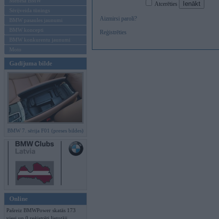
Mēneša BMW
Atcerēties
Sērijveida tūnings
Aizmirsi paroli?
BMW pasaules jaunumi
BMW koncepti
Reģistrēties
BMW konkurentu jaunumi
Moto
Gadījuma bilde
BMW 7. sērija F01 (preses bildes)
Online
Pašreiz BMWPower skatās 173
viesi un 0 reģistrēti lietotāji.