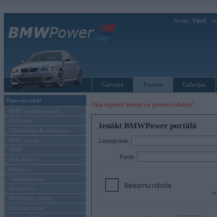
Sveiks,
Viesi!
Ie
Galvenā
Forums
Galerijas
Ziņas un raksti
Tikai reģistrēti lietotāji var pievienot atbildes!
BMW modeļu jaunumi
BMW testi
Ienākt BMWPower portālā
Tehnoloģijas & sasniegumi
BMW Latvijā
Lietotājvārds:
MINI
Parole:
Rolls-Royce
Pasākumi
Vadāmības tests
Autosports
BMWPower aktuāli
Reklāmas raksti