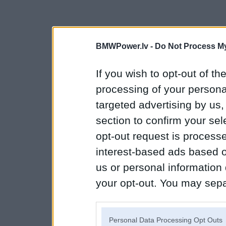
BMWPower.lv -
Do Not Process My
If you wish to opt-out of the
processing of your personal
targeted advertising by us
section to confirm your sel
opt-out request is proces
interest-based ads based o
us or personal information d
your opt-out. You may separ
disclosure of your personal
IAB’s list of downstream pa
Personal Data Processing Opt Outs