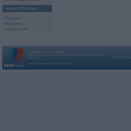
Ienākt BMWPower
• Pieslēgties
• Reģistrēties
• Aizmirsi paroli?
Vortāls BMWPower.lv darbojas
kopš 2002. gada 14. maija. Tas nav auto klubs un nav saistīts ar
Galvena
|
Fo
BMW AG.
Par BMWPower
|
Kontakti
|
Reklāma