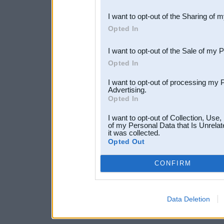
also be disclosed by us to 
I want to opt-out of the Sharing of 
Downstream Participants
th
Opted In
third parties.
I want to opt-out of the Sale of my 
Opted In
I want to opt-out of processing my 
Advertising.
Opted In
I want to opt-out of Collection, Use
of my Personal Data that Is Unrelat
it was collected.
Opted Out
CONFIRM
Data Deletion