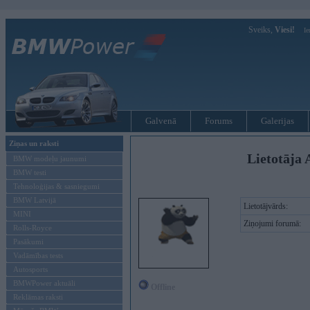
Sveiks,
Viesi!
Ie
Galvenā
Forums
Galerijas
Ziņas un raksti
Lietotāja 
BMW modeļu jaunumi
BMW testi
Tehnoloģijas & sasniegumi
BMW Latvijā
Lietotājvārds:
MINI
Ziņojumi forumā:
Rolls-Royce
Pasākumi
Vadāmības tests
Autosports
BMWPower aktuāli
Offline
Reklāmas raksti