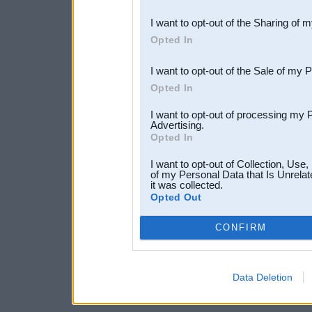
also be disclosed by us to 
I want to opt-out of the Sharing of 
Downstream Participants
th
Opted In
third parties.
I want to opt-out of the Sale of my 
Opted In
I want to opt-out of processing my 
Advertising.
Opted In
I want to opt-out of Collection, Use
of my Personal Data that Is Unrelat
it was collected.
Opted Out
CONFIRM
Data Deletion