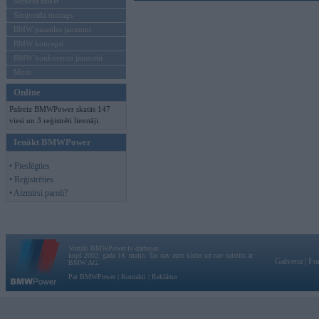
Mēneša BMW
Sērijveida tūnings
BMW pasaules jaunumi
BMW koncepti
BMW konkurentu jaunumi
Moto
Online
Pašreiz BMWPower skatās 147
viesi un 3 reģistrēti lietotāji.
Ienākt BMWPower
• Pieslēgties
• Reģistrēties
• Aizmirsi paroli?
Vortāls BMWPower.lv darbojas
kopš 2002. gada 14. maija. Tas nav auto klubs un nav saistīts ar
Galvena
|
Fo
BMW AG.
Par BMWPower
|
Kontakti
|
Reklāma