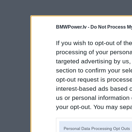
BMWPower.lv -
Do Not Process My
If you wish to opt-out of the
processing of your personal
targeted advertising by us
section to confirm your sel
opt-out request is proces
interest-based ads based o
us or personal information d
your opt-out. You may separ
disclosure of your personal
IAB’s list of downstream pa
Personal Data Processing Opt Outs