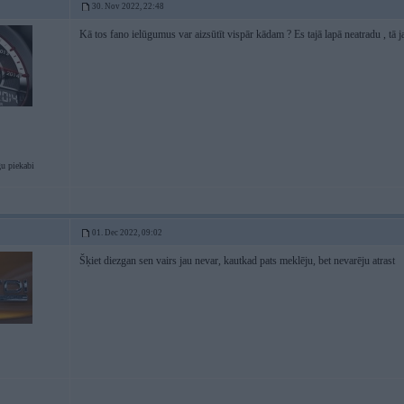
30. Nov 2022, 22:48
Kā tos fano ielūgumus var aizsūtīt vispār kādam ? Es tajā lapā neatradu , tā 
u piekabi
01. Dec 2022, 09:02
Šķiet diezgan sen vairs jau nevar, kautkad pats meklēju, bet nevarēju atrast