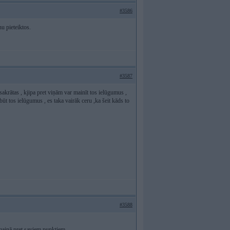
#3586
nu pieteiktos.
#3587
sakrātas , kjipa pret viņām var mainīt tos ielūgumus ,
būt tos ielūgumus , es taka vairāk ceru ,ka šeit kāds to
#3588
pmaiņā pret saviem punktiem.