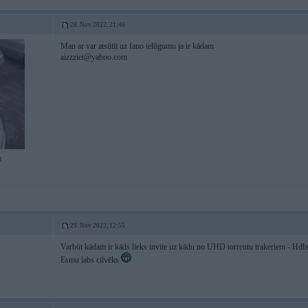
28. Nov 2022, 21:46
Man ar var atsūtīt uz fano ielūgumu ja ir kādam
aizzziet@yahoo.com
8
29. Nov 2022, 12:55
Varbūt kādam ir kāds lieks invite uz kādu no UHD torrentu trakeriem - Hdb
Esmu labs cilvēks