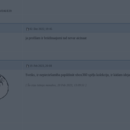
/E46/E39
02. Dec 2022, 19:45
ja profilam ir briidinaajumi tad nevar aicinaat
19. Feb 2023, 20:08
Sveiks, ir nepieciešamība papildināt xbox360 spēļu kolekciju, ir kādam ideja
[ Šo ziņu laboja monahss, 20 Feb 2023, 13:09:51 ]