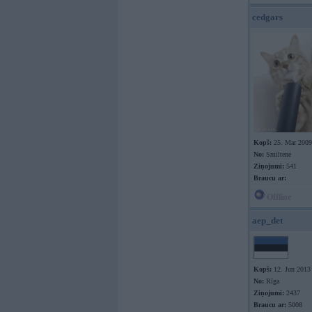
cedgars
Kopš:
25. Mar 2009
No:
Smiltene
Ziņojumi:
541
Braucu ar:
Offline
aep_det
Kopš:
12. Jun 2013
No:
Rīga
Ziņojumi:
2437
Braucu ar:
5008