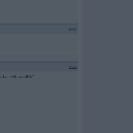
#3592
#3593
s, kur novilkt atkodētās?