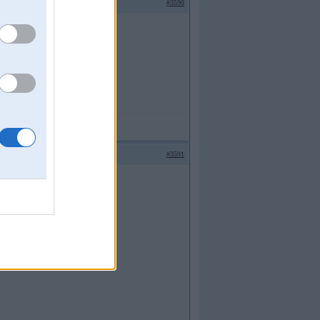
#3590
#3591
menti un katalizatori 24400993