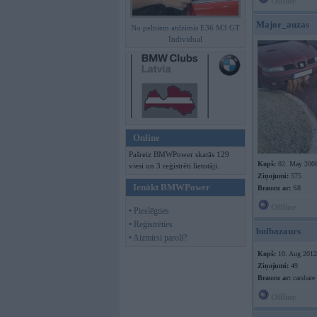
Offline
Major_auzas
No pelniem atdzimis E36 M3 GT
Individual
Online
Pašreiz BMWPower skatās 129
Kopš:
02. May 200
viesi un 3 reģistrēti lietotāji.
Ziņojumi:
575
Ienākt BMWPower
Braucu ar:
S8
Offline
• Pieslēgties
• Reģistrēties
bulbazaurs
• Aizmirsi paroli?
Kopš:
10. Aug 2012
Ziņojumi:
49
Braucu ar:
carshare
Offline