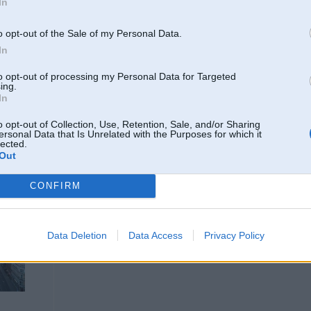
In
02. Dec 2022, 08:39
Neatradu ielūgumu info ne zem bonuspunktiem ne zem lietotājvārda
o opt-out of the Sale of my Personal Data.
In
to opt-out of processing my Personal Data for Targeted
ing.
In
o opt-out of Collection, Use, Retention, Sale, and/or Sharing
ersonal Data that Is Unrelated with the Purposes for which it
lected.
02. Dec 2022, 17:18
Out
Nezinu, man viss ok, punktus varu mainīt, ielūgumus sūtīt utt
CONFIRM
-----------------
Xdrive rezerves daļas, GETRAG rezerves daļas, DPF filtru restaurācija, ele
Data Deletion
Data Access
Privacy Policy