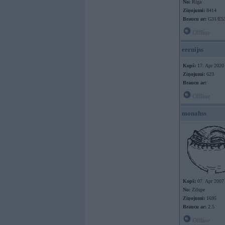
No:
Rīga
Ziņojumi:
8414
Braucu ar:
G31/E53
Offline
eernijss
Kopš:
17. Apr 2020
Ziņojumi:
623
Braucu ar:
Offline
monahss
Kopš:
07. Apr 2007
No:
Zilupe
Ziņojumi:
1695
Braucu ar:
2.5
Offline