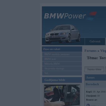
Galvenā
Ziņas un raksti
Forums
»
Vis
BMW modeļu jaunumi
Tēma: Tor
BMW testi
Mēneša BMW
Sērijveida tūnings
Jauna tēma
Vel...
Autors
Gadījuma bilde
Borodach
Kopš:
19. Apr 2016
Ziņojumi:
10
Braucu ar: