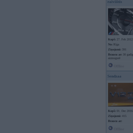
raiviiitis
Kopš:
27. Feb 2012
No:
Rīga
Ziņojumi:
391
Braucu ar:
30 gadīg
aizmugurē
Offline
Sendzaa
Kopš:
01. Dec 2016
Ziņojumi:
415
Braucu ar:
Offline