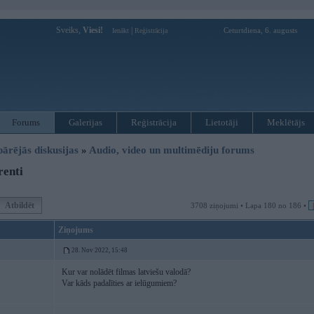
Sveiks,
Viesi!
|
Ceturtdiena, 6. augusts
Ienākt
Reģistrācija
Forums
Galerijas
Reģistrācija
Lietotāji
Meklētājs
pārējās diskusijas
»
Audio, video un multimēdiju forums
renti
Atbildēt
3708 ziņojumi • Lapa 180 no 186 •
Ziņojums
28. Nov 2022, 15:48
Kur var nolādēt filmas latviešu valodā?
Var kāds padalīties ar ielūgumiem?