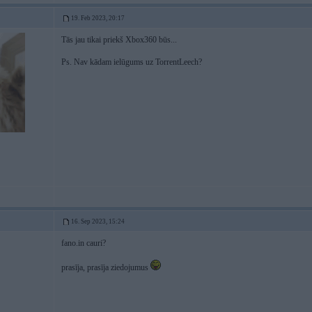
19. Feb 2023, 20:17
Tās jau tikai priekš Xbox360 būs...
Ps. Nav kādam ielūgums uz TorrentLeech?
16. Sep 2023, 15:24
fano.in cauri?
prasīja, prasīja ziedojumus