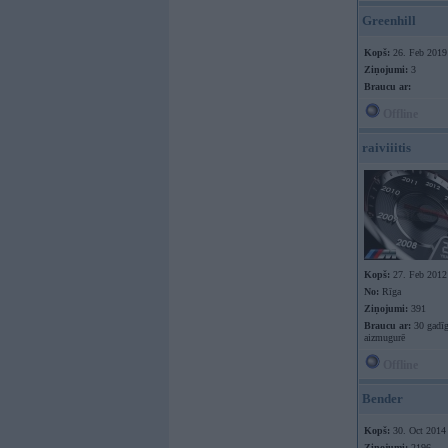
Greenhill
Kopš:
26. Feb 2019
Ziņojumi:
3
Braucu ar:
Offline
raiviiitis
Kopš:
27. Feb 2012
No:
Rīga
Ziņojumi:
391
Braucu ar:
30 gadīg
aizmugurē
Offline
Bender
Kopš:
30. Oct 2014
Ziņojumi:
2196