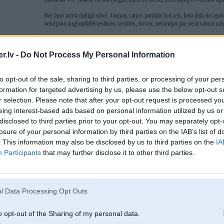
Bet fano mirst dabīgā nāvē. Jaunais saturs parādās ļoti reti, liela daļa no iep
neturpina augšuplādēt iesāktos seriālus, šovus, nerunājot par vecā satura uzt
.lv -
Do Not Process My Personal Information
01. Dec 2022, 18:39
nav tur grūti ne ielūgumus sūtīt ne arī bonusa punktus mainīt pret ielūgumie
to opt-out of the sale, sharing to third parties, or processing of your per
formation for targeted advertising by us, please use the below opt-out s
Uzspiež uz bonusa punktiem un dara ko grib
r selection. Please note that after your opt-out request is processed y
Uzspiež uz sava lietotājvārda un sūta ielūgumus cik ir sakrāti
eing interest-based ads based on personal information utilized by us or
-----------------
disclosed to third parties prior to your opt-out. You may separately opt-
Xdrive rezerves daļas, GETRAG rezerves daļas, DPF filtru restaurācija, ele
losure of your personal information by third parties on the IAB’s list of
. This information may also be disclosed by us to third parties on the
IA
Participants
that may further disclose it to other third parties.
l Data Processing Opt Outs
/E46/E39
o opt-out of the Sharing of my personal data.