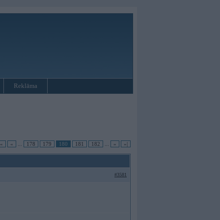
Reklāma
|«
«
...
178
179
180
181
182
...
»
»|
#3581