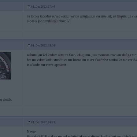
01. Dec 2022, 17:40
Ja tomēr izdodas atrast veidu, kā tos ielūgumus var nosūtīt, es labprāt uz vie
e-pasts
johnnydille@inbox.lv
01. Dec 2022, 18:06
nebūtu jau žēl kādam aizsūtīt fano ielūgumu , tās monētas man arī dafiga tur 
bet nu vakar kādu stundu es tur būros un tā arī skaidrībā netiku kā tur var da
ir atkodis un varēs apstāstīt
u piekabi
01. Dec 2022, 18:23
Nevar.
Samaksā VIP maksu un tad mēģini izķert to dienu, kurā atļauj tev aicināt a