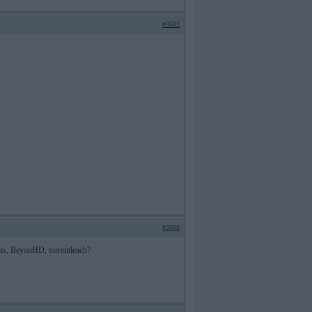
#3582
#3583
its, BeyonHD, torrentleach?