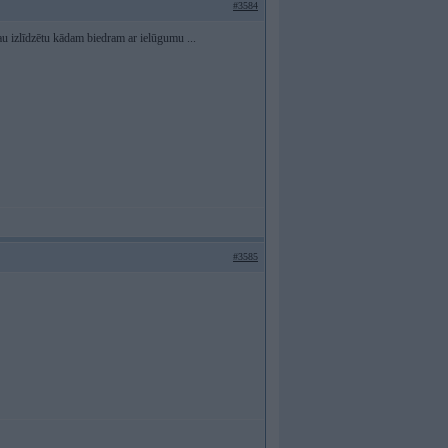
#3584
jau izlīdzētu kādam biedram ar ielūgumu ...
#3585