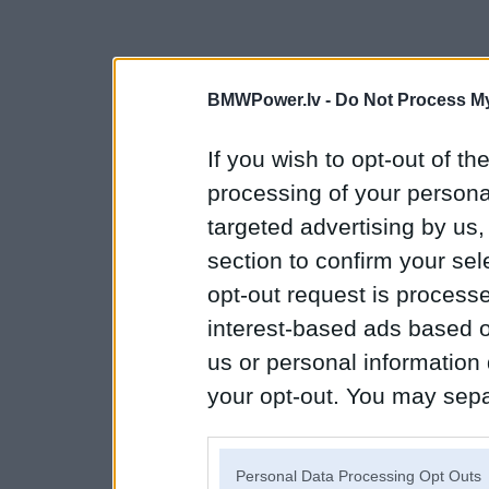
BMWPower.lv -
Do Not Process My
If you wish to opt-out of the
processing of your personal
targeted advertising by us
section to confirm your sel
opt-out request is proces
interest-based ads based o
us or personal information d
your opt-out. You may separ
disclosure of your personal
IAB’s list of downstream pa
Personal Data Processing Opt Outs