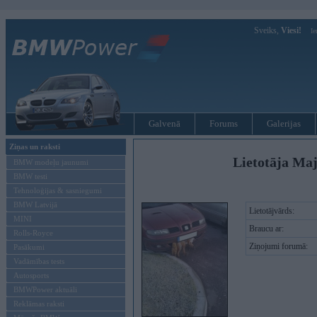
Sveiks,
Viesi!
Ie
Galvenā
Forums
Galerijas
Ziņas un raksti
Lietotāja Maj
BMW modeļu jaunumi
BMW testi
Tehnoloģijas & sasniegumi
BMW Latvijā
Lietotājvārds:
MINI
Braucu ar:
Rolls-Royce
Ziņojumi forumā:
Pasākumi
Vadāmības tests
Autosports
BMWPower aktuāli
Reklāmas raksti