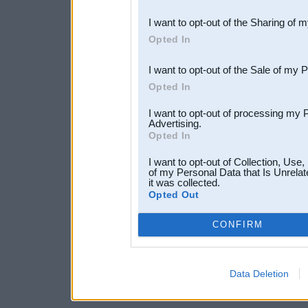
also be disclosed by us to 
I want to opt-out of the Sharing of 
Downstream Participants
th
Opted In
third parties.
I want to opt-out of the Sale of my 
Opted In
I want to opt-out of processing my 
Advertising.
Opted In
I want to opt-out of Collection, Use
of my Personal Data that Is Unrelat
it was collected.
Opted Out
CONFIRM
Data Deletion