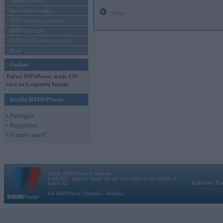
Mēneša BMW
Sērijveida tūnings
Offline
BMW pasaules jaunumi
BMW koncepti
BMW konkurentu jaunumi
Moto
Online
Pašreiz BMWPower skatās 130
viesi un 5 reģistrēti lietotāji.
Ienākt BMWPower
• Pieslēgties
• Reģistrēties
• Aizmirsi paroli?
Vortāls BMWPower.lv darbojas
kopš 2002. gada 14. maija. Tas nav auto klubs un nav saistīts ar
Galvena
|
Fo
BMW AG.
Par BMWPower
|
Kontakti
|
Reklāma